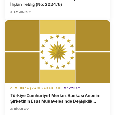
İlişkin Tebliğ (No: 2024/6)
3 TEMMUZ 2024
CUMHURBAŞKANI KARARLARI
MEVZUAT
Türkiye Cumhuriyet Merkez Bankası Anonim
Şirketinin Esas Mukavelesinde Değişiklik
Yapılmasına İlişkin Karar (Karar Sayısı: 8410)
27 NISAN 2024