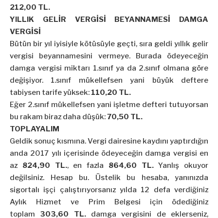
212,00 TL.
YILLIK GELİR VERGİSİ BEYANNAMESİ DAMGA
VERGİSİ
Bütün bir yıl iyisiyle kötüsüyle geçti, sıra geldi yıllık gelir
vergisi beyannamesini vermeye. Burada ödeyeceğin
damga vergisi miktarı 1.sınıf ya da 2.sınıf olmana göre
değişiyor. 1.sınıf mükellefsen yani büyük deftere
tabiysen tarife yüksek:
110,20 TL.
Eğer 2.sınıf mükellefsen yani işletme defteri tutuyorsan
bu rakam biraz daha düşük:
70,50 TL.
TOPLAYALIM
Geldik sonuç kısmına. Vergi dairesine kaydını yaptırdığın
anda 2017 yılı içerisinde ödeyeceğin damga vergisi en
az
824,90 TL.
, en fazla
864,60 TL.
Yanlış okuyor
değilsiniz. Hesap bu. Üstelik bu hesaba, yanınızda
sigortalı işçi çalıştırıyorsanız yılda 12 defa verdiğiniz
Aylık Hizmet ve Prim Belgesi için ödediğiniz
toplam
303,60 TL.
damga vergisini de eklerseniz,