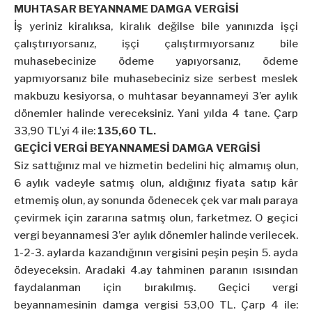
MUHTASAR BEYANNAME DAMGA VERGİSİ
İş yeriniz kiralıksa, kiralık değilse bile yanınızda işçi
çalıştırıyorsanız, işçi çalıştırmıyorsanız bile
muhasebecinize ödeme yapıyorsanız, ödeme
yapmıyorsanız bile muhasebeciniz size serbest meslek
makbuzu kesiyorsa, o muhtasar beyannameyi 3’er aylık
dönemler halinde vereceksiniz. Yani yılda 4 tane. Çarp
33,90 TL’yi 4 ile:
135,60 TL.
GEÇİCİ VERGİ BEYANNAMESİ DAMGA VERGİSİ
Siz sattığınız mal ve hizmetin bedelini hiç almamış olun,
6 aylık vadeyle satmış olun, aldığınız fiyata satıp kâr
etmemiş olun, ay sonunda ödenecek çek var malı paraya
çevirmek için zararına satmış olun, farketmez. O geçici
vergi beyannamesi 3’er aylık dönemler halinde verilecek.
1-2-3. aylarda kazandığının vergisini peşin peşin 5. ayda
ödeyeceksin. Aradaki 4.ay tahminen paranın ısısından
faydalanman için bırakılmış. Geçici vergi
beyannamesinin damga vergisi 53,00 TL. Çarp 4 ile: