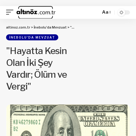
Aa
altinoz.com.tr
>
İnebolu'da Mevzuat
>
"Hayatta Kesin Olan İki Şey Vardır; Ölüm ve Vergi"
İNEBOLU'DA MEVZUAT
"Hayatta Kesin
Olan İki Şey
Vardır; Ölüm ve
Vergi"