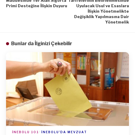
Maddesinde Yer Alan Sigorta
Tarifelerinin Belirlenmesinde
Primi Desteğine İlişkin Duyuru
Uyulacak Usul ve Esaslara
İlişkin Yönetmelikte
Değişiklik Yapılmasına Dair
Yönetmelik
Bunlar da İlginizi Çekebilir
İNEBOLU 101
İNEBOLU'DA MEVZUAT