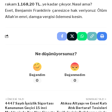
rakam
1.168,20 TL.
ye kadar çıkıyor. Nasıl ama?
Evet, Benjamin Franklin’e çaresizce hak veriyoruz: Ölüm
Allah’ın emri, damga vergisi ödemesi kesin.
Ne düşünüyorsunuz?
Beğendim
Beğenmedim
0
0
ÖNCEKI YAZI
SONRAKI YAZI
4447 Sayılı İşsizlik Sigortası
Atıksu Altyapı ve Evsel Katı
Kanununun Geçici 15 inci
Atık Bertaraf Tesisleri