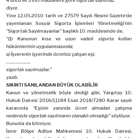
4 üncü ve
5
inci maddelere göre sigortalı sayılmaz.”
diyor.
Yine 12.05.2010 tarih ve 27579 Sayılı Resmî Gazete’de
yayımlanan
Sosyal Sigorta İşlemleri Yönetmeliği
‘nin
“Sigortalı Sayılmayanlar” başlıklı 10. maddesinde de,
“(1) Kanunun kısa ve uzun vadeli sigorta kolları
hükümlerinin uygulanmasında;
a) İşverenin işyerinde ücretsiz çalışan eşi,
………………..
sigortalı sayılmazlar.”
yazılı.
SIKINTI SANILANDAN BÜYÜK OLABİLİR
Kanun ve yönetmelik böyle dediği gibi,
Yargıtay 10.
Hukuk Dairesi 2016/11184 Esas 2018/7280 Karar sayılı
kararı
nda
“Eşinin yanında ücret almadan çalışma
nedeniyle sigortalı sayılmanın olanaklı olmadığı”
söylüyor.
Bununla da bitmiyor.
İzmir Bölge Adliye Mahkemesi 10. Hukuk Dairesi,