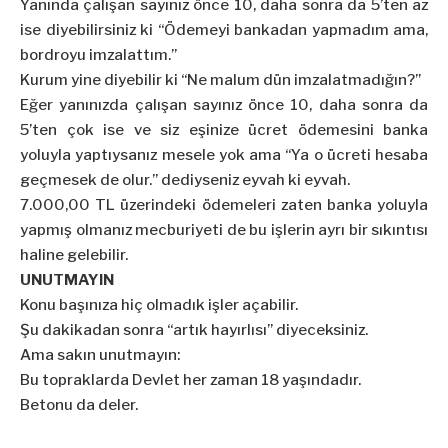
Yanında çalışan sayınız önce 10, daha sonra da 5’ten az
ise diyebilirsiniz ki “Ödemeyi bankadan yapmadım ama,
bordroyu imzalattım.”
Kurum yine diyebilir ki “Ne malum dün imzalatmadığın?”
Eğer yanınızda çalışan sayınız önce 10, daha sonra da
5’ten çok ise ve siz eşinize ücret ödemesini banka
yoluyla yaptıysanız mesele yok ama “Ya o ücreti hesaba
geçmesek de olur.” dediyseniz eyvah ki eyvah.
7.000,00 TL üzerindeki ödemeleri zaten banka yoluyla
yapmış olmanız mecburiyeti de bu işlerin ayrı bir sıkıntısı
haline gelebilir.
UNUTMAYIN
Konu başınıza hiç olmadık işler açabilir.
Şu dakikadan sonra “artık hayırlısı” diyeceksiniz.
Ama sakın unutmayın:
Bu topraklarda Devlet her zaman 18 yaşındadır.
Betonu da deler.