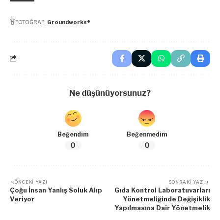
FOTOĞRAF:
Groundworks®
Ne düşünüyorsunuz?
Beğendim
Beğenmedim
0
0
ÖNCEKI YAZI
SONRAKI YAZI
Çoğu İnsan Yanlış Soluk Alıp
Gıda Kontrol Laboratuvarları
Veriyor
Yönetmeliğinde Değişiklik
Yapılmasına Dair Yönetmelik