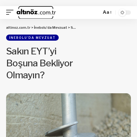
Aa
altinoz.com.tr
>
İnebolu'da Mevzuat
>
Sakın EYT’yi Boşuna Bekliyor Olmayın?
İNEBOLU'DA MEVZUAT
Sakın EYT’yi
Boşuna Bekliyor
Olmayın?