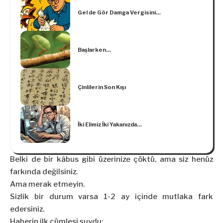
Gel de Gör Damga Vergisini…
Başlarken…
Çinlilerin Son Kışı
İki Elimiz İki Yakanızda…
Belki de bir kâbus gibi üzerinize çöktü, ama siz henüz
farkında değilsiniz.
Ama merak etmeyin.
Sizlik bir durum varsa 1-2 ay içinde mutlaka fark
edersiniz.
Haberin ilk cümlesi şuydu: