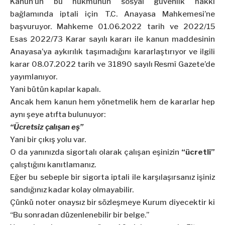
Kanun’un bu hükmünün sosyal güvenlik hakkı
bağlamında iptali için T.C. Anayasa Mahkemesi’ne
başvuruyor. Mahkeme
01.06.2022 tarih ve 2022/15
Esas 2022/73 Karar sayılı kararı
ile kanun maddesinin
Anayasa’ya aykırılık taşımadığını kararlaştırıyor ve ilgili
karar 08.07.2022 tarih ve 31890 sayılı Resmî Gazete’de
yayımlanıyor.
Yani bütün kapılar kapalı.
Ancak hem kanun hem yönetmelik hem de kararlar hep
aynı şeye atıfta bulunuyor:
“Ücretsiz çalışan eş”
Yani bir çıkış yolu var.
O da yanınızda sigortalı olarak çalışan eşinizin
“ücretli”
çalıştığını kanıtlamanız.
Eğer bu sebeple bir sigorta iptali ile karşılaşırsanız işiniz
sandığınız kadar kolay olmayabilir.
Çünkü noter onaysız bir sözleşmeye Kurum diyecektir ki
“Bu sonradan düzenlenebilir bir belge.”