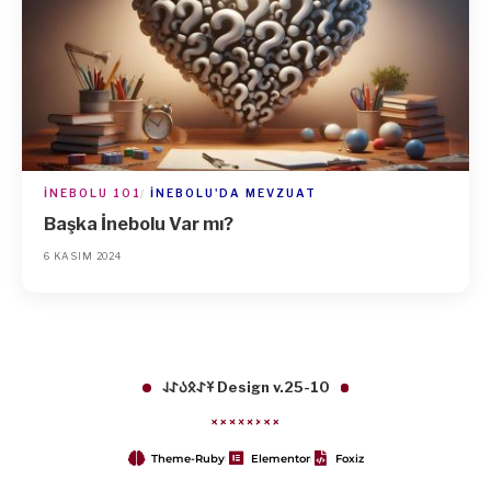
İNEBOLU 101
İNEBOLU'DA MEVZUAT
Başka İnebolu Var mı?
6 KASIM 2024
𐱁𐰀𐰋𐰉𐰀𐰞 Design v.25-10
Theme-Ruby
Elementor
Foxiz