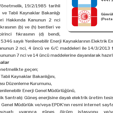
4447 S
26.Ma
Yönetmelik, 19/2/1985 tarihli
Uygula
i ve Tabii Kaynaklar Bakanlığı
Gümrük
Duyuru
(Posta 
Desteğ
eri Hakkında Kanunun 2 nci
Taşımac
krasının (b) ve (h) bentleri ve
4)’nde 
Yapılm
rinci fıkrasının (d) bendi,
(Seri N
5346 sayılı Yenilenebilir Enerji Kaynaklarının Elektrik E
Kanunun 2 nci, 4 üncü ve 6/C maddeleri ile 14/3/2013 t
nununun 7 nci ve 14 üncü maddelerine dayanılarak hazırl
malar
önetmelikte geçen;
e Tabii Kaynaklar Bakanlığını,
asası Düzenleme Kurumunu,
enilenebilir Enerji Genel Müdürlüğünü,
k Santralı): Güneş enerjisine dayalı elektrik üretim tesis
: Genel Müdürlük ve/veya EPDK’nın resmi internet sayf
mevzuatı uyarınca güneş ölçüm istasyonu ve/