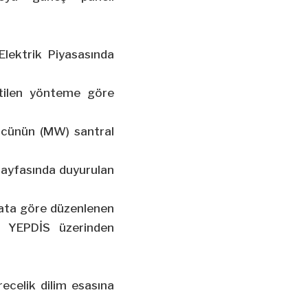
lektrik Piyasasında
rtilen yönteme göre
ücünün (MW) santral
 sayfasında duyurulan
mata göre düzenlenen
in YEPDİS üzerinden
ecelik dilim esasına