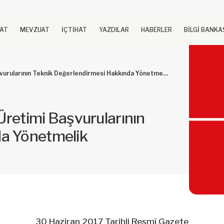
UAT
MEVZUAT
İÇTİHAT
YAZDILAR
HABERLER
BİLGİ BANKA
şvurularının Teknik Değerlendirmesi Hakkında Yönetmelik
 Üretimi Başvurularının
da Yönetmelik
30 Haziran 2017 Tarihli Resmî Gazete