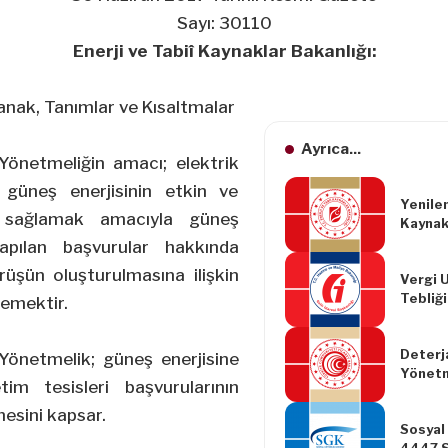
Sayı: 30110
Enerji ve Tabiî Kaynaklar Bakanlığı:
ak, Tanımlar ve Kısaltmalar
Ayrıca...
Yönetmeliğin amacı; elektrik
e güneş enerjisinin etkin ve
Yenilen
nı sağlamak amacıyla güneş
Kaynak
Enerji
yapılan başvurular hakkında
Kullanı
rüşün oluşturulmasına ilişkin
Vergi 
Destek
Tebliği
Yönetm
rlemektir.
Yapılma
Yönetm
Deterj
Yönetmelik; güneş enerjisine
Yönetm
tim tesisleri başvurularının
Yapılm
Yönetm
mesini kapsar.
Sosyal