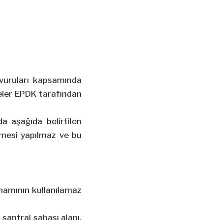
şvuruları kapsamında
eler EPDK tarafından
a aşağıda belirtilen
rmesi yapılmaz ve bu
amamının kullanılamaz
 santral sahası alanı,