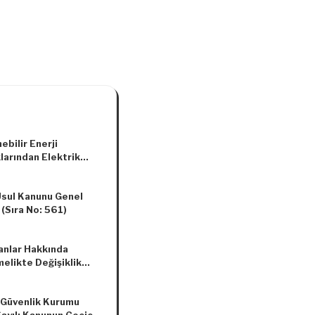
ebilir Enerji
larından Elektrik
si Üreten Tesislerde
lan Yerli Aksamın
Usul Kanunu Genel
lenmesi Hakkında
 (Sıra No: 561)
elikte Değişiklik
sına İlişkin
elik
anlar Hakkında
elikte Değişiklik
asına Dair
elik
 Güvenlik Kurumu