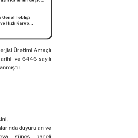
ayılı Kanunun Geçici
ddesi Kapsamında
nan Prim Desteği
 Genel Tebliği
su (Normalleşme
ve Hızlı Kargo
i)
ılığı) (Seri No:
Değişiklik
asına Dair Tebliğ
o: 7)
nerjisi Üretimi Amaçlı
arihli ve 6446 sayılı
anmıştır.
ini,
alarında duyurulan ve
veya güneş paneli