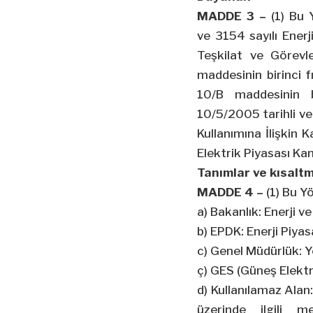
MADDE 3 –
(1) Bu 
ve 3154 sayılı Enerj
Teşkilat ve Görevl
maddesinin birinci fı
10/B maddesinin bi
10/5/2005 tarihli ve 
Kullanımına İlişkin 
Elektrik Piyasası Ka
Tanımlar ve kısalt
MADDE 4 –
(1) Bu Y
a) Bakanlık: Enerji v
b) EPDK: Enerji Piy
c) Genel Müdürlük: Y
ç) GES (Güneş Elektri
d) Kullanılamaz Alan
üzerinde ilgili 