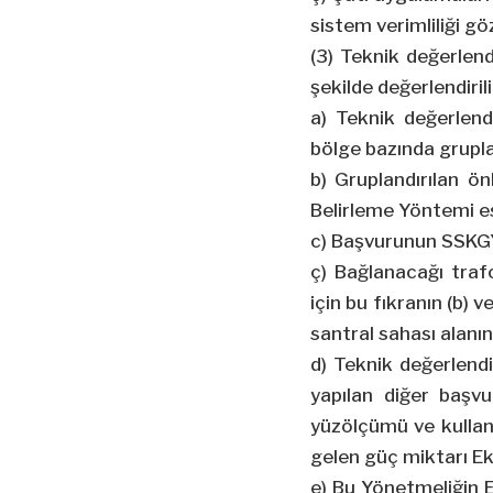
sistem verimliliği g
(3) Teknik değerlen
şekilde değerlendirili
a) Teknik değerlend
bölge bazında gruplan
b) Gruplandırılan ön
Belirleme Yöntemi es
c) Başvurunun SSKGY 
ç) Bağlanacağı traf
için bu fıkranın (b)
santral sahası alanını
d) Teknik değerlendi
yapılan diğer başvu
yüzölçümü ve kullanı
gelen güç miktarı Ek-
e) Bu Yönetmeliğin 