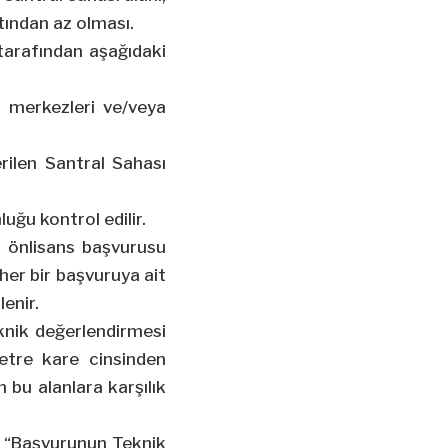
tından az olması.
tarafından aşağıdaki
o merkezleri ve/veya
erilen Santral Sahası
uğu kontrol edilir.
r önlisans başvurusu
her bir başvuruya ait
lenir.
eknik değerlendirmesi
metre kare cinsinden
 bu alanlara karşılık
n “Başvurunun Teknik