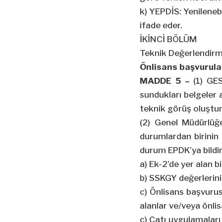
k) YEPDİS: Yenilenebi
ifade eder.
İKİNCİ BÖLÜM
Teknik Değerlendirme
Önlisans başvurula
MADDE 5 –
(1) GE
sundukları belgeler
teknik görüş oluştu
(2) Genel Müdürlüğe
durumlardan birinin
durum EPDK’ya bildiri
a) Ek-2’de yer alan bi
b) SSKGY değerlerini
c) Önlisans başvurus
alanlar ve/veya önlis
ç) Çatı uygulamaları 