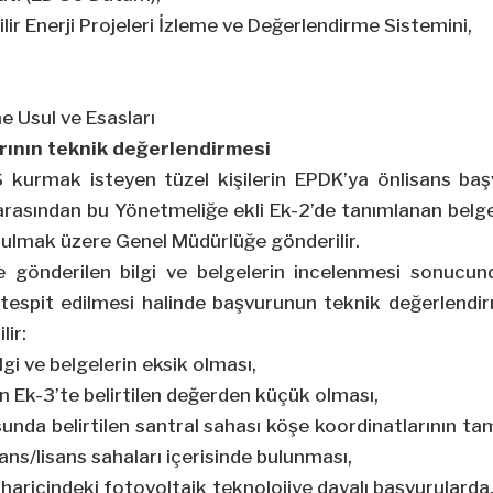
lir Enerji Projeleri İzleme ve Değerlendirme Sistemini,
 Usul ve Esasları
rının teknik değerlendirmesi
S kurmak isteyen tüzel kişilerin EPDK’ya önlisans ba
 arasından bu Yönetmeliğe ekli Ek-2’de tanımlanan belg
rulmak üzere Genel Müdürlüğe gönderilir.
 gönderilen bilgi ve belgelerin incelenmesi sonucund
 tespit edilmesi halinde başvurunun teknik değerlendi
lir:
lgi ve belgelerin eksik olması,
n Ek-3’te belirtilen değerden küçük olması,
unda belirtilen santral sahası köşe koordinatlarının t
ans/lisans sahaları içerisinde bulunması,
haricindeki fotovoltaik teknolojiye dayalı başvurularda,