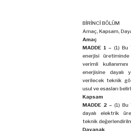
BİRİNCİ BÖLÜM
Amaç, Kapsam, Dayan
Amaç
MADDE 1 –
(1) Bu 
enerjisi üretimind
verimli kullanımı
enerjisine dayalı 
verilecek teknik gö
usul ve esasları beli
Kapsam
MADDE 2 –
(1) Bu 
dayalı elektrik üre
teknik değerlendiril
Dayanak