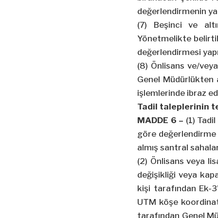
değerlendirmenin yap
(7) Beşinci ve al
Yönetmelikte belirti
değerlendirmesi yapı
(8) Önlisans ve/veya
Genel Müdürlükten al
işlemlerinde ibraz e
Tadil taleplerinin 
MADDE 6 –
(1) Tadil
göre değerlendirme 
almış santral sahala
(2) Önlisans veya li
değişikliği veya kapa
kişi tarafından Ek-3
UTM köşe koordinatla
tarafından Genel Müd