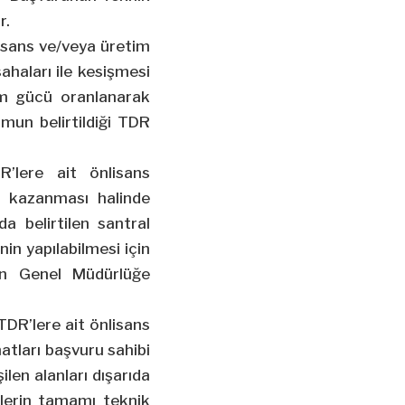
r.
lisans ve/veya üretim
haları ile kesişmesi
em gücü oranlanarak
mun belirtildiği TDR
’lere ait önlisans
ı kazanması halinde
a belirtilen santral
in yapılabilmesi için
an Genel Müdürlüğe
TDR’lere ait önlisans
atları başvuru sahibi
ilen alanları dışarıda
elerin tamamı teknik