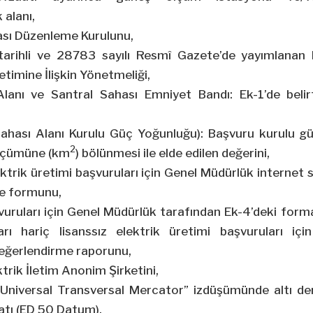
alanı,
asası Düzenleme Kurulunu,
tarihli ve 28783 sayılı Resmî Gazete’de yayımlanan E
etimine İlişkin Yönetmeliği,
Alanı ve Santral Sahası Emniyet Bandı: Ek-1’de beli
Sahası Alanı Kurulu Güç Yoğunluğu): Başvuru kurulu g
2
ölçümüne (km
) bölünmesi ile elde edilen değerini,
ektrik üretimi başvuruları için Genel Müdürlük internet
me formunu,
şvuruları için Genel Müdürlük tarafından Ek-4’deki for
rı hariç lisanssız elektrik üretimi başvuruları iç
değerlendirme raporunu,
ktrik İletim Anonim Şirketini,
“Universal Transversal Mercator” izdüşümünde altı der
atı (ED 50 Datum),