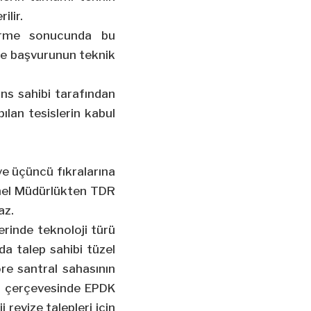
ilir.
dirme sonucunda bu
nde başvurunun teknik
ans sahibi tarafından
ılan tesislerin kabul
 ve üçüncü fıkralarına
enel Müdürlükten TDR
az.
erinde teknoloji türü
nda talep sahibi tüzel
öre santral sahasının
lar çerçevesinde EPDK
revize talepleri için