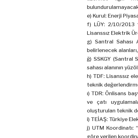
bulundurulamayacak 
e) Kurul: Enerji Piy
f) LÜY: 2/10/2013 
Lisanssız Elektrik Ür
g) Santral Sahası 
belirlenecek alanları,
ğ) SSKGY (Santral 
sahası alanının yüz
h) TDF: Lisanssız el
teknik değerlendir
ı) TDR: Önlisans ba
ve çatı uygulamala
oluşturulan teknik 
i) TEİAŞ: Türkiye Ele
j) UTM Koordinatı: 
göre verilen koordin