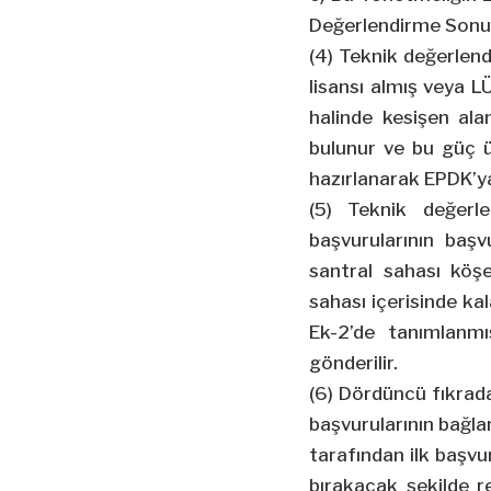
Değerlendirme Sonuç
(4) Teknik değerlend
lisansı almış veya 
halinde kesişen al
bulunur ve bu güç ü
hazırlanarak EPDK’ya
(5) Teknik değerl
başvurularının baş
santral sahası köşe
sahası içerisinde ka
Ek-2’de tanımlanm
gönderilir.
(6) Dördüncü fıkrada
başvurularının bağla
tarafından ilk başvur
bırakacak şekilde r