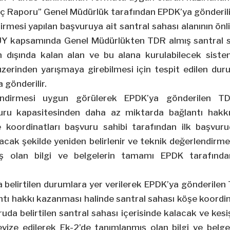
 Raporu” Genel Müdürlük tarafından EPDK’ya gönderili
irmesi yapılan başvuruya ait santral sahası alanının ön
LÜY kapsamında Genel Müdürlükten TDR almış santral sa
an dışında kalan alan ve bu alana kurulabilecek sist
zerinden yarışmaya girebilmesi için tespit edilen duru
 gönderilir.
endirmesi uygun görülerek EPDK’ya gönderilen TDR
vuru kapasitesinden daha az miktarda bağlantı hakk
 koordinatları başvuru sahibi tarafından ilk başvurud
lacak şekilde yeniden belirlenir ve teknik değerlendirmen
ış olan bilgi ve belgelerin tamamı EPDK tarafınd
 belirtilen durumlara yer verilerek EPDK’ya gönderilen 
ntı hakkı kazanması halinde santral sahası köşe koordin
uda belirtilen santral sahası içerisinde kalacak ve kesiş
evize edilerek Ek-2’de tanımlanmış olan bilgi ve belg