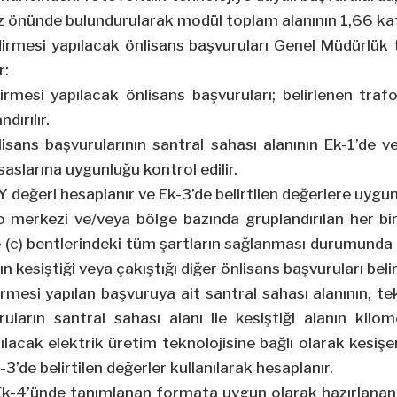
öz önünde bulundurularak modül toplam alanının 1,66 ka
dirmesi yapılacak önlisans başvuruları Genel Müdürlük 
r:
irmesi yapılacak önlisans başvuruları; belirlenen traf
dırılır.
lisans başvurularının santral sahası alanının Ek-1’de v
aslarına uygunluğu kontrol edilir.
değeri hesaplanır ve Ek-3’de belirtilen değerlere uygunl
o merkezi ve/veya bölge bazında gruplandırılan her bi
 ve (c) bentlerindeki tüm şartların sağlanması durumunda 
n kesiştiği veya çakıştığı diğer önlisans başvuruları belir
rmesi yapılan başvuruya ait santral sahası alanının, t
ruların santral sahası alanı ile kesiştiği alanın kilo
lacak elektrik üretim teknolojisine bağlı olarak kesişen
3’de belirtilen değerler kullanılarak hesaplanır.
Ek-4’ünde tanımlanan formata uygun olarak hazırlana