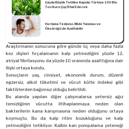
Çayda Büyük Tehlike Kapıda: Türkiye 100 Bin
Ton Kuru Çay İthal Edecek
Horlama Tedavisi, Mide Yanması ve
Öksürüğü de Azaltabilir
Araştırmanın sonucuna göre günde üç veya daha fazla
kez dişleri fırçalamanın kalp yetmezliğini yüzde 12,
atriyal fibrilasyonu da yüzde 10 oranında azalttığına dair
ilişki ortaya kondu.
Sonuçların yaş, cinsiyet, ekonomik durum, düzenli
egzersiz, alkol tüketimi ve vücut kütle indeksi gibi
faktörlerden bağımsız olduğu belirtildi.
Bu alanda yapılan diğer çalışmalarsa yetersiz ağız
temizliğinin vücutta iltihaplanmaya neden olan
bakterilerin kana karışmasına neden olduğunu ortaya
koymuştu. Bu da kalp ritim bozukluğunu ve kalp
yetmezliğini tetikliyor. Kalbin kan pompalama yeteneği