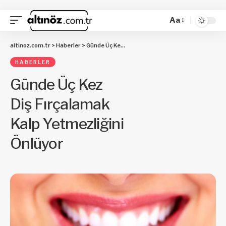
Aa
altinoz.com.tr
>
Haberler
>
Günde Üç Kez Diş Fırçalamak Kalp Yetmezliğini Önlüyor
HABERLER
Günde Üç Kez
Diş Fırçalamak
Kalp Yetmezliğini
Önlüyor