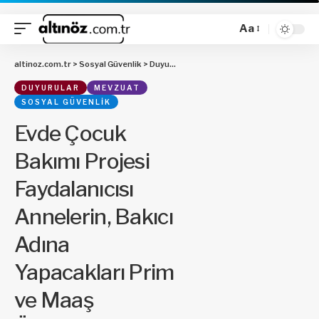
Aa
altinoz.com.tr
>
Sosyal Güvenlik
>
Duyurular
>
Evde Çocuk Bakımı Projesi Fayda
DUYURULAR
MEVZUAT
SOSYAL GÜVENLIK
Evde Çocuk
Bakımı Projesi
Faydalanıcısı
Annelerin, Bakıcı
Adına
Yapacakları Prim
ve Maaş