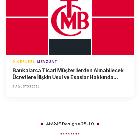
DIĞERLERI
MEVZUAT
Bankalarca Ticari Müşterilerden Alınabilecek
Ücretlere İlişkin Usul ve Esaslar Hakkında
Tebliğ (Sayı: 2020/4)’de Değişiklik Yapılmasına
9 AĞUSTOS 2021
Dair Tebliğ (Sayı: 2021/6)
𐱁𐰀𐰋𐰉𐰀𐰞 Design v.25-10