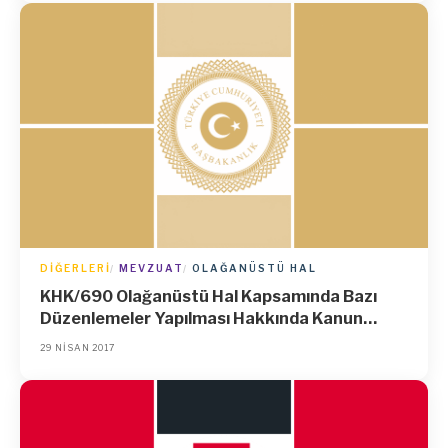
DIĞERLERI
MEVZUAT
OLAĞANÜSTÜ HAL
KHK/690 Olağanüstü Hal Kapsamında Bazı
Düzenlemeler Yapılması Hakkında Kanun
Hükmünde Kararname
29 NISAN 2017