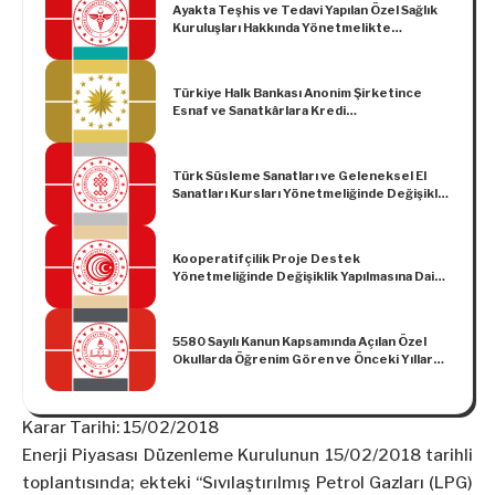
Ayakta Teşhis ve Tedavi Yapılan Özel Sağlık
Kuruluşları Hakkında Yönetmelikte
Değişiklik Yapılmasına Dair Yönetmelik
Türkiye Halk Bankası Anonim Şirketince
Esnaf ve Sanatkârlara Kredi
Kullandırılmasına Dair Kararda Değişiklik
Yapılmasına İlişkin Karar (Karar Sayısı: 6883)
Türk Süsleme Sanatları ve Geleneksel El
Sanatları Kursları Yönetmeliğinde Değişiklik
Yapılmasına Dair Yönetmelik
Kooperatifçilik Proje Destek
Yönetmeliğinde Değişiklik Yapılmasına Dair
Yönetmelik
5580 Sayılı Kanun Kapsamında Açılan Özel
Okullarda Öğrenim Gören ve Önceki Yıllarda
Eğitim ve Öğretim Desteği Kapsamına Alınıp
Öğretim Kademesini Tamamlamayan
Öğrencilere 2020-2021 Eğitim Öğretim
Karar Tarihi: 15/02/2018
Yılında Eğitim ve Öğretim Desteği
Ödemesine İlişkin Tebliğ
Enerji Piyasası Düzenleme Kurulunun 15/02/2018 tarihli
toplantısında; ekteki “Sıvılaştırılmış Petrol Gazları (LPG)