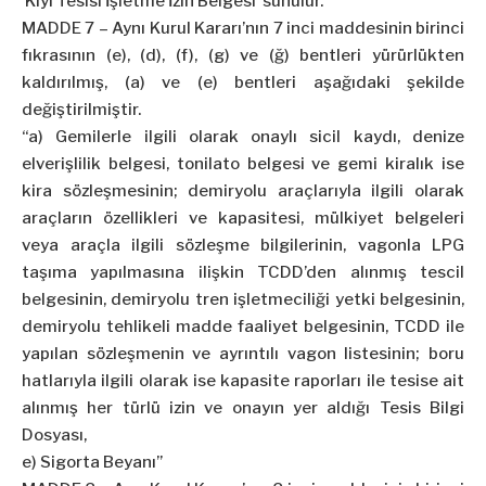
‘Kıyı Tesisi İşletme İzin Belgesi’ sunulur.”
MADDE 7 – Aynı Kurul Kararı’nın 7 inci maddesinin birinci
fıkrasının (e), (d), (f), (g) ve (ğ) bentleri yürürlükten
kaldırılmış, (a) ve (e) bentleri aşağıdaki şekilde
değiştirilmiştir.
“a) Gemilerle ilgili olarak onaylı sicil kaydı, denize
elverişlilik belgesi, tonilato belgesi ve gemi kiralık ise
kira sözleşmesinin; demiryolu araçlarıyla ilgili olarak
araçların özellikleri ve kapasitesi, mülkiyet belgeleri
veya araçla ilgili sözleşme bilgilerinin, vagonla LPG
taşıma yapılmasına ilişkin TCDD’den alınmış tescil
belgesinin, demiryolu tren işletmeciliği yetki belgesinin,
demiryolu tehlikeli madde faaliyet belgesinin, TCDD ile
yapılan sözleşmenin ve ayrıntılı vagon listesinin; boru
hatlarıyla ilgili olarak ise kapasite raporları ile tesise ait
alınmış her türlü izin ve onayın yer aldığı Tesis Bilgi
Dosyası,
e) Sigorta Beyanı”