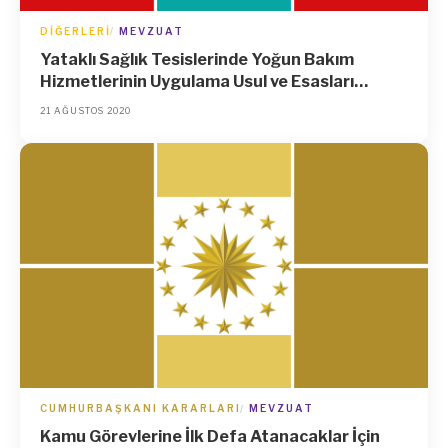
DIĞERLERI
MEVZUAT
Yataklı Sağlık Tesislerinde Yoğun Bakım
Hizmetlerinin Uygulama Usul ve Esasları
Hakkında Tebliğde Değişiklik Yapılmasına Dair
21 AĞUSTOS 2020
Tebliğ
CUMHURBAŞKANI KARARLARI
MEVZUAT
Kamu Görevlerine İlk Defa Atanacaklar İçin