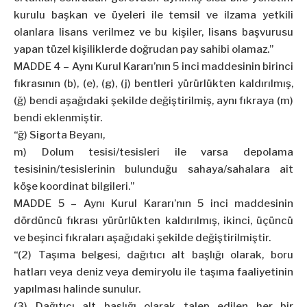
kurulu başkan ve üyeleri ile temsil ve ilzama yetkili
olanlara lisans verilmez ve bu kişiler, lisans başvurusu
yapan tüzel kişiliklerde doğrudan pay sahibi olamaz.”
MADDE 4 – Aynı Kurul Kararı’nın 5 inci maddesinin birinci
fıkrasının (b), (e), (g), (j) bentleri yürürlükten kaldırılmış,
(ğ) bendi aşağıdaki şekilde değiştirilmiş, aynı fıkraya (m)
bendi eklenmiştir.
“ğ) Sigorta Beyanı,
m) Dolum tesisi/tesisleri ile varsa depolama
tesisinin/tesislerinin bulunduğu sahaya/sahalara ait
köşe koordinat bilgileri.”
MADDE 5 – Aynı Kurul Kararı’nın 5 inci maddesinin
dördüncü fıkrası yürürlükten kaldırılmış, ikinci, üçüncü
ve beşinci fıkraları aşağıdaki şekilde değiştirilmiştir.
“(2) Taşıma belgesi, dağıtıcı alt başlığı olarak, boru
hatları veya deniz veya demiryolu ile taşıma faaliyetinin
yapılması halinde sunulur.
(3) Dağıtıcı alt başlığı olarak talep edilen her bir