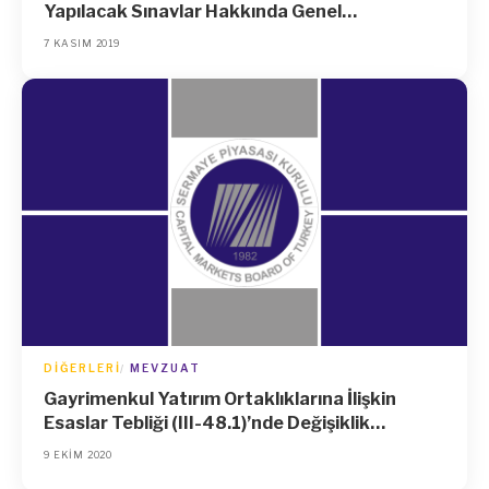
Yapılacak Sınavlar Hakkında Genel
Yönetmelikte Değişiklik Yapılmasına Dair
7 KASIM 2019
Yönetmelik (Karar Sayısı: 1753)
DIĞERLERI
MEVZUAT
Gayrimenkul Yatırım Ortaklıklarına İlişkin
Esaslar Tebliği (III-48.1)’nde Değişiklik
Yapılmasına Dair Tebliğ (III-48.1.e)
9 EKIM 2020