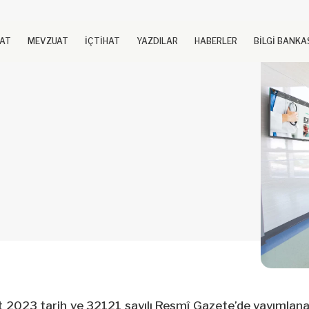
UAT
MEVZUAT
İÇTİHAT
YAZDILAR
HABERLER
BİLGİ BANKA
t 2023 tarih ve 32121 sayılı Resmî Gazete’de yayımlan