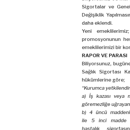
Sigortalar ve Gene
Değişiklik Yapılmas
daha eklendi.
Yeni emeklilerimi
promosyonunun hesa
emeklilerimizi bir k
RAPOR VE PARASI
Biliyorsunuz, bugüne
Sağlık Sigortası K
hükümlerine göre;
“Kurumca yetkilendiri
a) İş kazası veya m
göremezliğe uğrayan s
b) 4 üncü maddenin 
ile
5
inci madde ka
hastalık sigortası