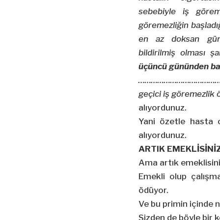
sebebiyle iş görem
göremezliğin başladığ
en az doksan gün 
bildirilmiş olması ş
üçüncü gününden b
………………………………
geçici iş göremezli
alıyordunuz.
Yani özetle hasta 
alıyordunuz.
ARTIK EMEKLİSİNİ
Ama artık emeklisini
Emekli olup çalışma
ödüyor.
Ve bu primin içinde n
Sizden de böyle bir k