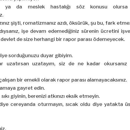
ı ya da meslek hastalığı söz konusu olursa 
z.
zınız şişti, romatizmanız azdı, öksürük, şu bu, fark etme
dıysanız, işe devam edemediğiniz sürenin ücretini işve
devlet de size herhangi bir rapor parası ödemeyecek.
diye sorduğunuzu duyar gibiyim.
ar uzatırsan uzatayım, siz de ne kadar okursanız
 çalışan bir emekli olarak rapor parası alamayacaksınız.
mamaya gayret edin.
ı sıkı giyinin, berenizi atkınızı eksik etmeyin.
 diye cereyanda oturmayın, sıcak oldu diye yatakta ü
iz.