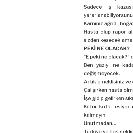
Sadece iş kazas
yararlanabiliyorsunu
Karnınız ağrıdı, boğa
Hasta olup rapor al
sizden kesecek ama 
PEKİ NE OLACAK?
“E peki ne olacak?” 
Ben yazıyı ne kad
değişmeyecek.
Artık emeklisiniz ve
Çalışırken hasta ol
İşe gidip gelirken sık
Küfür küfür esiyor
kalmayın.
Unutmadan…
Türkiye’ye hoş geldin