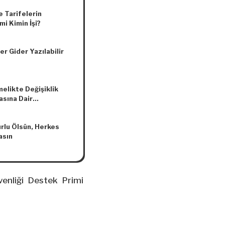
e Tarifelerin
i Kimin İşi?
er Gider Yazılabilir
elikte Değişiklik
asına Dair
elikte Değişiklik
sına İlişkin
rlu Ölsün, Herkes
elik
asın
venliği Destek Primi