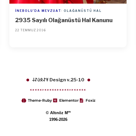
İNEBOLU'DA MEVZUAT
OLAĞANÜSTÜ HAL
2935 Sayılı Olağanüstü Hal Kanunu
22 TEMMUZ 2016
𐱁𐰀𐰋𐰉𐰀𐰞 Design v.25-10
Theme-Ruby
Elementor
Foxiz
m
© Altınöz M
1996-2026