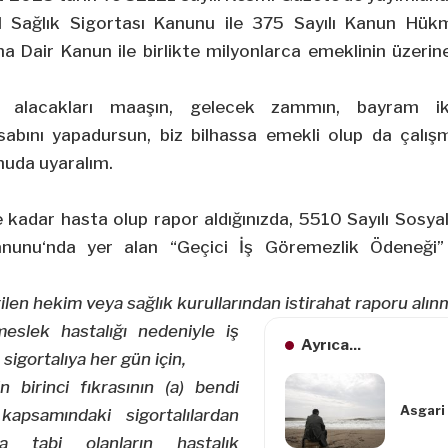
l Sağlık Sigortası Kanunu ile 375 Sayılı Kanun H
ına Dair Kanun
ile birlikte milyonlarca emeklinin üzeri
z; alacakları maaşın, gelecek zammın, bayram ik
bını yapadursun, biz bilhassa emekli olup da çal
onuda uyaralım.
 kadar hasta olup rapor aldığınızda,
5510 Sayılı Sosyal
anunu
‘nda yer alan “Geçici İş Göremezlik Ödeneği”
len hekim veya sağlık kurullarından istirahat raporu alınm
eslek hastalığı nedeniyle iş
Ayrıca...
igortalıya her gün için,
birinci fıkrasının (a) bendi
Asgari
psamındaki sigortalılardan
na tabi olanların hastalık