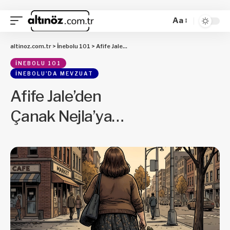
Aa
altinoz.com.tr
>
İnebolu 101
>
Afife Jale’den Çanak Nejla’ya…
İNEBOLU 101
İNEBOLU'DA MEVZUAT
Afife Jale’den
Çanak Nejla’ya…