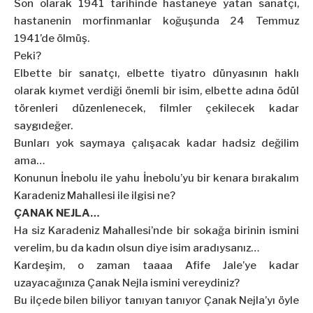
Son olarak 1941 tarihinde hastaneye yatan sanatçı,
hastanenin morfinmanlar koğuşunda 24 Temmuz
1941’de ölmüş.
Peki?
Elbette bir sanatçı, elbette tiyatro dünyasının haklı
olarak kıymet verdiği önemli bir isim, elbette adına ödül
törenleri düzenlenecek, filmler çekilecek kadar
saygıdeğer.
Bunları yok saymaya çalışacak kadar hadsiz değilim
ama…
Konunun İnebolu ile yahu İnebolu’yu bir kenara bırakalım
Karadeniz Mahallesi ile ilgisi ne?
ÇANAK NEJLA…
Ha siz Karadeniz Mahallesi’nde bir sokağa birinin ismini
verelim, bu da kadın olsun diye isim aradıysanız…
Kardeşim, o zaman taaaa Afife Jale’ye kadar
uzayacağınıza Çanak Nejla ismini vereydiniz?
Bu ilçede bilen biliyor tanıyan tanıyor Çanak Nejla’yı öyle