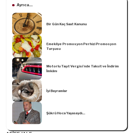
Ayrıca...
Bir Gün Kaç Saat Kanunu
Emekliye Promosyon Perhizi Promosyon
Turşusu
Motorlu Taşıt Vergisi’nde Taksit ve İndirim
İmkânı
İyi Bayramlar
Şükrü Hoca Yaşasaydı…