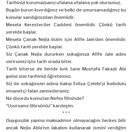
Tarihinizi korumazsanız ufalana ufalana yok olursunuz.
Bugün burun kıvırdığınız ve belki de umursamadığınız bu
konular sandığınızdan önemlidir.
Mesela Keresteciler Caddesi önemlidir. Çünkü tarih
yerelde başlar.
Mesela Çanak Nejla bizim için Afife Jale’den önemlidir.
Çünkü tarih yerelde başlar.
Siz Çanak Nejla dururken sokağınıza Afife Jale adını
verirseniz işte tarih orada biter.
Tarih biterse de ileride kırk tane Mustafa Fakazlı Abi
gelse size tarihinizi öğretemez.
Siz de sokağınızın adına bakıp Evliya Çelebi’yi İnebolulu
emanetçi falan zannedersiniz.
Ne diyordu komutan Nefes filminde?
“Uyursanız ölürsünüz” kardeşim.
* * *
(Saygısızlık yapma maksadımın olmayacağını herkes bilir
ancak Nejla Abla’nın lakabını kullanarak ismini verdiğim