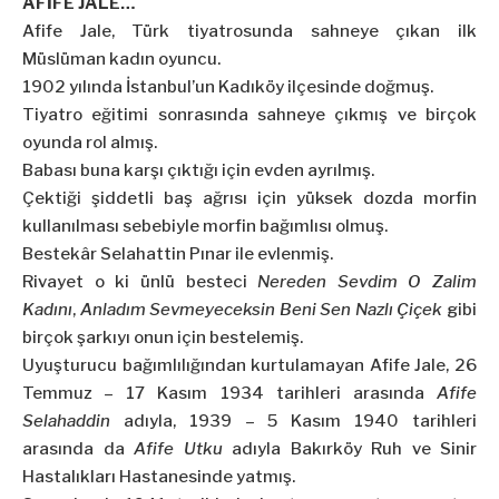
AFİFE JALE…
Afife Jale, Türk tiyatrosunda sahneye çıkan ilk
Müslüman kadın oyuncu.
1902 yılında İstanbul’un Kadıköy ilçesinde doğmuş.
Tiyatro eğitimi sonrasında sahneye çıkmış ve birçok
oyunda rol almış.
Babası buna karşı çıktığı için evden ayrılmış.
Çektiği şiddetli baş ağrısı için yüksek dozda morfin
kullanılması sebebiyle morfin bağımlısı olmuş.
Bestekâr Selahattin Pınar ile evlenmiş.
Rivayet o ki ünlü besteci
Nereden Sevdim O Zalim
Kadını
,
Anladım Sevmeyeceksin Beni Sen Nazlı Çiçek
gibi
birçok şarkıyı onun için bestelemiş.
Uyuşturucu bağımlılığından kurtulamayan Afife Jale, 26
Temmuz – 17 Kasım 1934 tarihleri arasında
Afife
Selahaddin
adıyla, 1939 – 5 Kasım 1940 tarihleri
arasında da
Afife Utku
adıyla Bakırköy Ruh ve Sinir
Hastalıkları Hastanesinde yatmış.