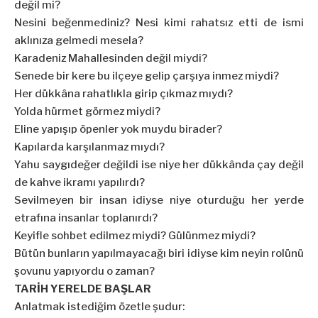
değil mi?
Nesini beğenmediniz? Nesi kimi rahatsız etti de ismi
aklınıza gelmedi mesela?
Karadeniz Mahallesinden değil miydi?
Senede bir kere bu ilçeye gelip çarşıya inmez miydi?
Her dükkâna rahatlıkla girip çıkmaz mıydı?
Yolda hürmet görmez miydi?
Eline yapışıp öpenler yok muydu birader?
Kapılarda karşılanmaz mıydı?
Yahu saygıdeğer değildi ise niye her dükkânda çay değil
de kahve ikramı yapılırdı?
Sevilmeyen bir insan idiyse niye oturduğu her yerde
etrafına insanlar toplanırdı?
Keyifle sohbet edilmez miydi? Gülünmez miydi?
Bütün bunların yapılmayacağı biri idiyse kim neyin rolünü
şovunu yapıyordu o zaman?
TARİH YERELDE BAŞLAR
Anlatmak istediğim özetle şudur: