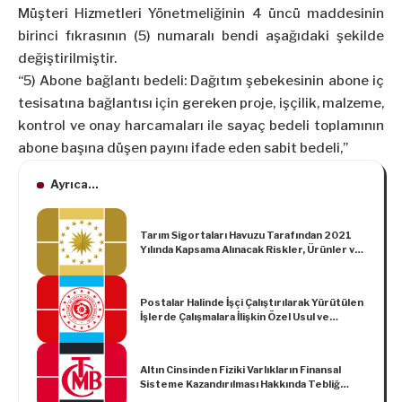
Müşteri Hizmetleri Yönetmeliğinin 4 üncü maddesinin
birinci fıkrasının (5) numaralı bendi aşağıdaki şekilde
değiştirilmiştir.
“5) Abone bağlantı bedeli: Dağıtım şebekesinin abone iç
tesisatına bağlantısı için gereken proje, işçilik, malzeme,
kontrol ve onay harcamaları ile sayaç bedeli toplamının
abone başına düşen payını ifade eden sabit bedeli,”
Ayrıca...
Tarım Sigortaları Havuzu Tarafından 2021
Yılında Kapsama Alınacak Riskler, Ürünler ve
Bölgeler ile Prim Desteği Oranlarına İlişkin
Karar (Karar Sayısı: 3205)
Postalar Halinde İşçi Çalıştırılarak Yürütülen
İşlerde Çalışmalara İlişkin Özel Usul ve
Esaslar Hakkında Yönetmelikte Değişiklik
Yapılmasına Dair Yönetmelik
Altın Cinsinden Fiziki Varlıkların Finansal
Sisteme Kazandırılması Hakkında Tebliğ
(Sayı: 2022/11)’de Değişiklik Yapılmasına