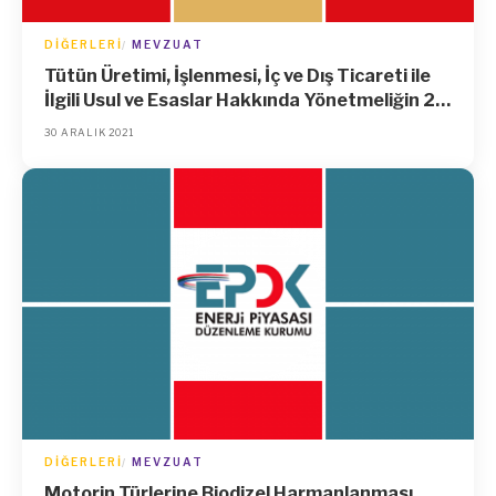
DIĞERLERI
MEVZUAT
Tütün Üretimi, İşlenmesi, İç ve Dış Ticareti ile
İlgili Usul ve Esaslar Hakkında Yönetmeliğin 22
nci, 23 üncü ve 26 ncı Maddelerinin
30 ARALIK 2021
Uygulanması ile İlgili Tebliğ (No: 2021/57)
DIĞERLERI
MEVZUAT
Motorin Türlerine Biodizel Harmanlanması