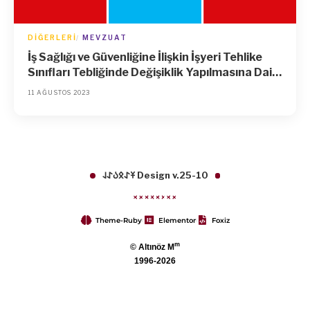
DIĞERLERI
MEVZUAT
İş Sağlığı ve Güvenliğine İlişkin İşyeri Tehlike
Sınıfları Tebliğinde Değişiklik Yapılmasına Dair
Tebliğ
11 AĞUSTOS 2023
𐱁𐰀𐰋𐰉𐰀𐰞 Design v.25-10
Theme-Ruby
Elementor
Foxiz
m
© Altınöz M
1996-2026