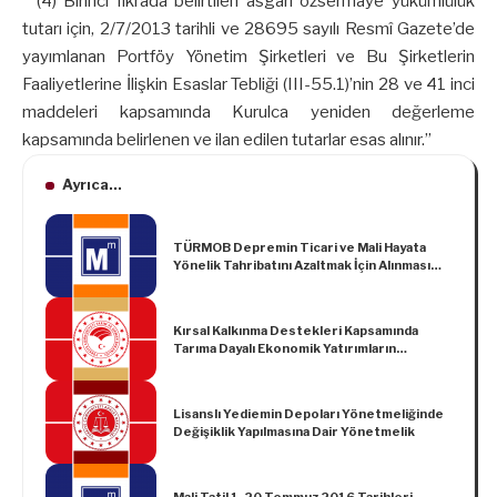
“(4) Birinci fıkrada belirtilen asgari özsermaye yükümlülük
tutarı için, 2/7/2013 tarihli ve 28695 sayılı Resmî Gazete’de
yayımlanan Portföy Yönetim Şirketleri ve Bu Şirketlerin
Faaliyetlerine İlişkin Esaslar Tebliği (III-55.1)’nin 28 ve 41 inci
maddeleri kapsamında Kurulca yeniden değerleme
kapsamında belirlenen ve ilan edilen tutarlar esas alınır.”
Ayrıca...
TÜRMOB Depremin Ticari ve Mali Hayata
Yönelik Tahribatını Azaltmak İçin Alınması
Gereken Acil Önlemler Basın Bülteni
Kırsal Kalkınma Destekleri Kapsamında
Tarıma Dayalı Ekonomik Yatırımların
Desteklenmesi Hakkında Tebliğ (Tebliğ No:
2020/24)’de Değişiklik Yapılmasına Dair
Tebliğ (No: 2021/44)
Lisanslı Yediemin Depoları Yönetmeliğinde
Değişiklik Yapılmasına Dair Yönetmelik
Mali Tatil 1-20 Temmuz 2016 Tarihleri