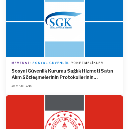
MEVZUAT
SOSYAL GÜVENLIK
YÖNETMELIKLER
Sosyal Güvenlik Kurumu Sağlık Hizmeti Satın
Alım Sözleşmelerinin Protokollerinin
Hazırlanması ve Akdedilmesine İlişkin
28 MART 2016
Yönetmelik