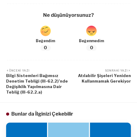
Ne düşünüyorsunuz?
Beğendim
Beğenmedim
0
0
ÖNCEKI YAZI
SONRAKI YAZI
Bilgi Sistemleri Bağımsız
Atılabilir Şişeleri Yeniden
Denetim Tebliği (III-62.2)’nde
Kullanmamak Gerekiyor
Değişiklik Yapılmasına Dair
Tebliğ (III-62.2.a)
Bunlar da İlginizi Çekebilir