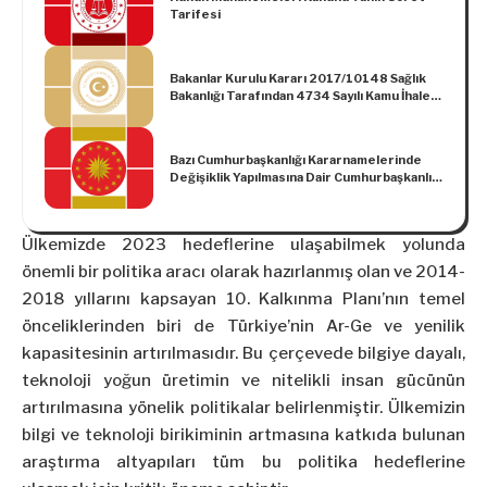
Tarifesi
Bakanlar Kurulu Kararı 2017/10148 Sağlık
Bakanlığı Tarafından 4734 Sayılı Kamu İhale
Kanununun 3 üncü Maddesinin (b) Bendi
Kapsamında Yapılacak İhalelere İlişkin
Esaslar Hakkında Karar
Bazı Cumhurbaşkanlığı Kararnamelerinde
Değişiklik Yapılmasına Dair Cumhurbaşkanlığı
Kararnamesi (Kararname Numarası: 183)
Ülkemizde 2023 hedeflerine ulaşabilmek yolunda
önemli bir politika aracı olarak hazırlanmış olan ve 2014-
2018 yıllarını kapsayan 10. Kalkınma Planı’nın temel
önceliklerinden biri de Türkiye’nin Ar-Ge ve yenilik
kapasitesinin artırılmasıdır. Bu çerçevede bilgiye dayalı,
teknoloji yoğun üretimin ve nitelikli insan gücünün
artırılmasına yönelik politikalar belirlenmiştir. Ülkemizin
bilgi ve teknoloji birikiminin artmasına katkıda bulunan
araştırma altyapıları tüm bu politika hedeflerine