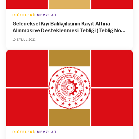
DIĞERLERI
MEVZUAT
Geleneksel Kıyı Balıkçılığının Kayıt Altına
Alınması ve Desteklenmesi Tebliği (Tebliğ No:
2021/29)’nde Değişiklik Yapılmasına Dair
10 EYLÜL 2021
Tebliğ (No: 2021/36)
DIĞERLERI
MEVZUAT