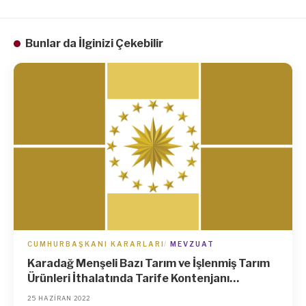
Bunlar da İlginizi Çekebilir
CUMHURBAŞKANI KARARLARI
MEVZUAT
Karadağ Menşeli Bazı Tarım ve İşlenmiş Tarım
Ürünleri İthalatında Tarife Kontenjanı
Uygulanması Hakkında Kararda Değişiklik
25 HAZIRAN 2022