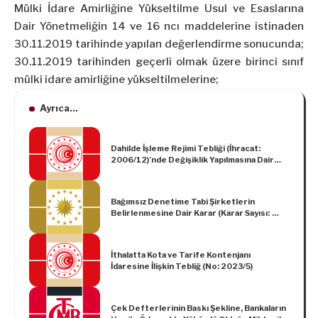
Mülki İdare Amirliğine Yükseltilme Usul ve Esaslarına
Dair Yönetmeliğin 14 ve 16 ncı maddelerine istinaden
30.11.2019 tarihinde yapılan değerlendirme sonucunda;
30.11.2019 tarihinden geçerli olmak üzere birinci sınıf
mülki idare amirliğine yükseltilmelerine;
Ayrıca...
Dahilde İşleme Rejimi Tebliği (İhracat:
2006/12)’nde Değişiklik Yapılmasına Dair
Tebliğ (İhracat: 2019/1)
Bağımsız Denetime Tabi Şirketlerin
Belirlenmesine Dair Karar (Karar Sayısı:
6434)
İthalatta Kota ve Tarife Kontenjanı
İdaresine İlişkin Tebliğ (No: 2023/5)
Çek Defterlerinin Baskı Şekline, Bankaların