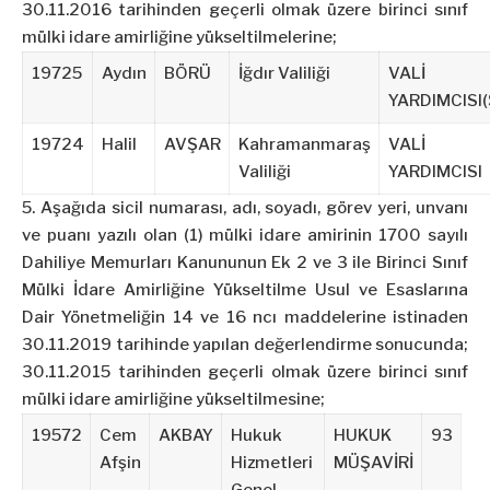
30.11.2016 tarihinden geçerli olmak üzere birinci sınıf
mülki idare amirliğine yükseltilmelerine;
19725
Aydın
BÖRÜ
İğdır Valiliği
VALİ
YARDIMCISI(
19724
Halil
AVŞAR
Kahramanmaraş
VALİ
Valiliği
YARDIMCISI
5. Aşağıda sicil numarası, adı, soyadı, görev yeri, unvanı
ve puanı yazılı olan (1) mülki idare amirinin 1700 sayılı
Dahiliye Memurları Kanununun Ek 2 ve 3 ile Birinci Sınıf
Mülki İdare Amirliğine Yükseltilme Usul ve Esaslarına
Dair Yönetmeliğin 14 ve 16 ncı maddelerine istinaden
30.11.2019 tarihinde yapılan değerlendirme sonucunda;
30.11.2015 tarihinden geçerli olmak üzere birinci sınıf
mülki idare amirliğine yükseltilmesine;
19572
Cem
AKBAY
Hukuk
HUKUK
93
Afşin
Hizmetleri
MÜŞAVİRİ