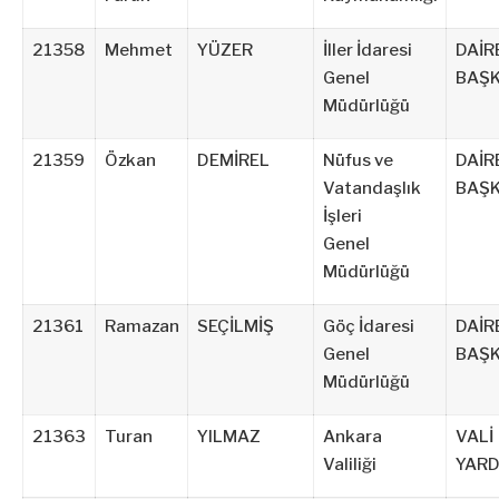
21358
Mehmet
YÜZER
İller İdaresi
DAİR
Genel
BAŞK
Müdürlüğü
21359
Özkan
DEMİREL
Nüfus ve
DAİR
Vatandaşlık
BAŞK
İşleri
Genel
Müdürlüğü
21361
Ramazan
SEÇİLMİŞ
Göç İdaresi
DAİR
Genel
BAŞK
Müdürlüğü
21363
Turan
YILMAZ
Ankara
VALİ
Valiliği
YARD