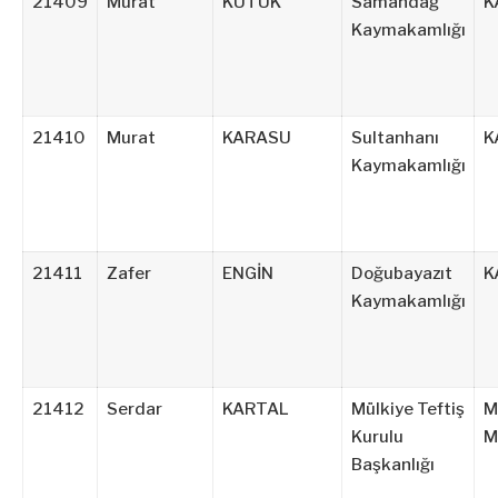
21409
Murat
KÜTÜK
Samandağ
K
Kaymakamlığı
21410
Murat
KARASU
Sultanhanı
K
Kaymakamlığı
21411
Zafer
ENGİN
Doğubayazıt
K
Kaymakamlığı
21412
Serdar
KARTAL
Mülkiye Teftiş
M
Kurulu
M
Başkanlığı