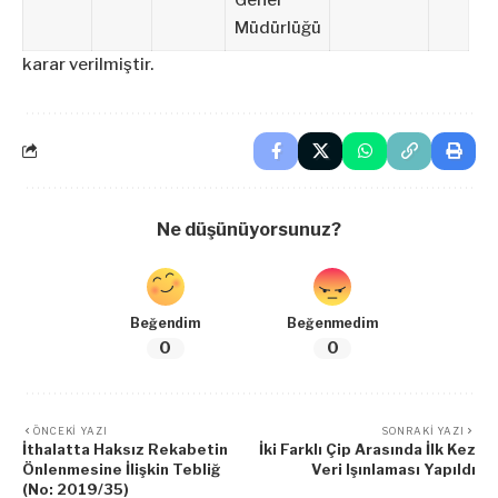
Genel
Müdürlüğü
karar verilmiştir.
Ne düşünüyorsunuz?
Beğendim
Beğenmedim
0
0
ÖNCEKI YAZI
SONRAKI YAZI
İthalatta Haksız Rekabetin
İki Farklı Çip Arasında İlk Kez
Önlenmesine İlişkin Tebliğ
Veri Işınlaması Yapıldı
(No: 2019/35)