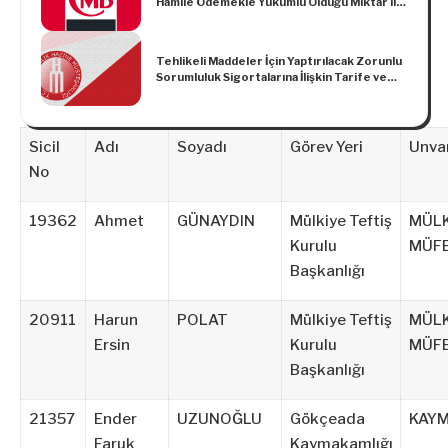
Hamile Ödemekle Yükümlü Olduğu Miktar ile
Çek Düzenleme ve Çek Hesabı Açma Yasağı
Kararlarının Bildirilmesine ve Duyurulmasına
İlişkin Tebliğ (Sayı: 2010/2)’de Değişiklik
Tehlikeli Maddeler İçin Yaptırılacak Zorunlu
Yapılmasına Dair Tebliğ (Sayı: 2016/6)
Sorumluluk Sigortalarına İlişkin Tarife ve
Talimatta Değişiklik Yapılmasına Dair Tarife
ve Talimat
Sicil
Adı
Soyadı
Görev Yeri
Unva
No
19362
Ahmet
GÜNAYDIN
Mülkiye Teftiş
MÜLK
Kurulu
MÜFE
Başkanlığı
20911
Harun
POLAT
Mülkiye Teftiş
MÜLK
Ersin
Kurulu
MÜFE
Başkanlığı
21357
Ender
UZUNOĞLU
Gökçeada
KAY
Faruk
Kaymakamlığı