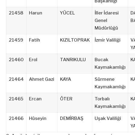
Başkanlığı
21458
Harun
YÜCEL
İller İdaresi
D
Genel
B
Müdürlüğü
21459
Fatih
KIZILTOPRAK
İzmir Valiliği
V
Y
21460
Erol
TANRIKULU
Bucak
K
Kaymakamlığı
21464
Ahmet Gazi
KAYA
Sürmene
K
Kaymakamlığı
21465
Ercan
ÖTER
Torbalı
K
Kaymakamlığı
21466
Hüseyin
DEMİRBAŞ
Uşak Valiliği
V
Y