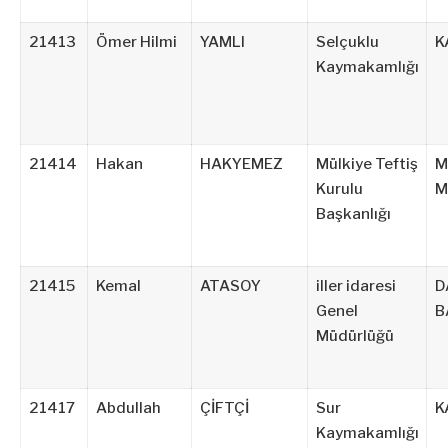
21413
Ömer Hilmi
YAMLI
Selçuklu
K
Kaymakamlığı
21414
Hakan
HAKYEMEZ
Mülkiye Teftiş
M
Kurulu
M
Başkanlığı
21415
Kemal
ATASOY
iller idaresi
D
Genel
B
Müdürlüğü
21417
Abdullah
ÇİFTÇİ
Sur
K
Kaymakamlığı