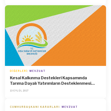
Yapılmasına İlişkin Karar (Karar Sayısı: 5749)
DIĞERLERI
MEVZUAT
Kırsal Kalkınma Destekleri Kapsamında
Tarıma Dayalı Yatırımların Desteklenmesi
Hakkında Tebliğ (Tebliğ No: 2017/22)
13 EYLÜL 2017
CUMHURBAŞKANI KARARLARI
MEVZUAT