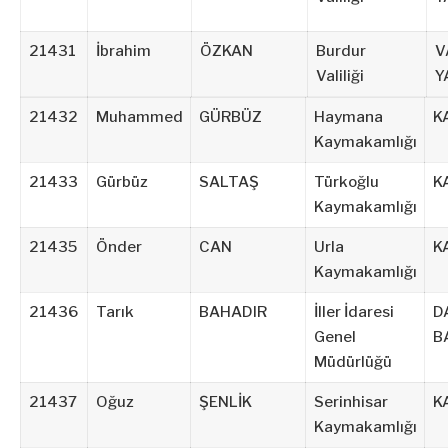
21431
İbrahim
ÖZKAN
Burdur
V
Valiliği
Y
21432
Muhammed
GÜRBÜZ
Haymana
K
Kaymakamlığı
21433
Gürbüz
SALTAŞ
Türkoğlu
K
Kaymakamlığı
21435
Önder
CAN
Urla
K
Kaymakamlığı
21436
Tarık
BAHADIR
İller İdaresi
D
Genel
B
Müdürlüğü
21437
Oğuz
ŞENLİK
Serinhisar
K
Kaymakamlığı