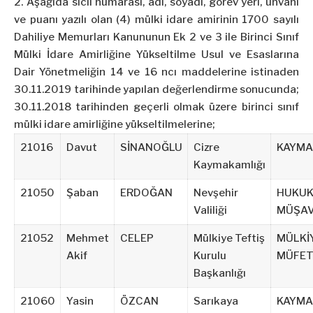
2. Aşağıda sicil numarası, adı, soyadı, görev yeri, unvanı
ve puanı yazılı olan (4) mülki idare amirinin 1700 sayılı
Dahiliye Memurları Kanununun Ek 2 ve 3 ile Birinci Sınıf
Mülki İdare Amirliğine Yükseltilme Usul ve Esaslarına
Dair Yönetmeliğin 14 ve 16 ncı maddelerine istinaden
30.11.2019 tarihinde yapılan değerlendirme sonucunda;
30.11.2018 tarihinden geçerli olmak üzere birinci sınıf
mülki idare amirliğine yükseltilmelerine;
21016
Davut
SİNANOĞLU
Cizre
KAYM
Kaymakamlığı
21050
Şaban
ERDOĞAN
Nevşehir
HUKU
Valiliği
MÜŞAV
21052
Mehmet
CELEP
Mülkiye Teftiş
MÜLKİ
Akif
Kurulu
MÜFET
Başkanlığı
21060
Yasin
ÖZCAN
Sarıkaya
KAYM