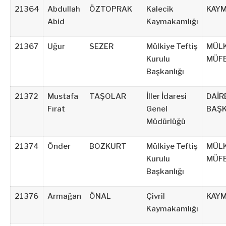
21364
Abdullah
ÖZTOPRAK
Kalecik
KAY
Abid
Kaymakamlığı
21367
Uğur
SEZER
Mülkiye Teftiş
MÜLK
Kurulu
MÜFE
Başkanlığı
21372
Mustafa
TAŞOLAR
İller İdaresi
DAİR
Fırat
Genel
BAŞK
Müdürlüğü
21374
Önder
BOZKURT
Mülkiye Teftiş
MÜLK
Kurulu
MÜFE
Başkanlığı
21376
Armağan
ÖNAL
Çivril
KAY
Kaymakamlığı