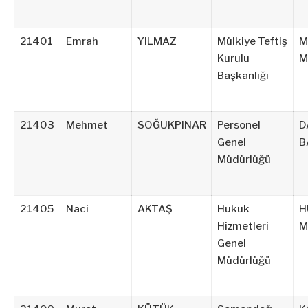
21401
Emrah
YILMAZ
Mülkiye Teftiş
M
Kurulu
M
Başkanlığı
21403
Mehmet
SOĞUKPINAR
Personel
D
Genel
B
Müdürlüğü
21405
Naci
AKTAŞ
Hukuk
H
Hizmetleri
M
Genel
Müdürlüğü