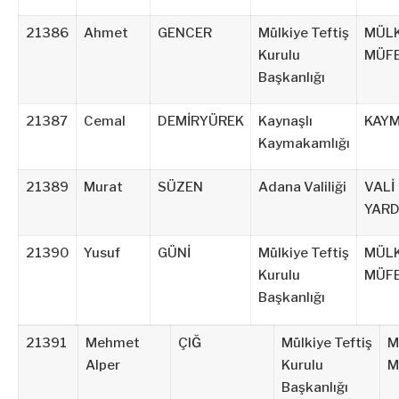
21386
Ahmet
GENCER
Mülkiye Teftiş
MÜLK
Kurulu
MÜFE
Başkanlığı
21387
Cemal
DEMİRYÜREK
Kaynaşlı
KAY
Kaymakamlığı
21389
Murat
SÜZEN
Adana Valiliği
VALİ
YARD
21390
Yusuf
GÜNİ
Mülkiye Teftiş
MÜLK
Kurulu
MÜFE
Başkanlığı
21391
Mehmet
ÇIĞ
Mülkiye Teftiş
M
Alper
Kurulu
M
Başkanlığı