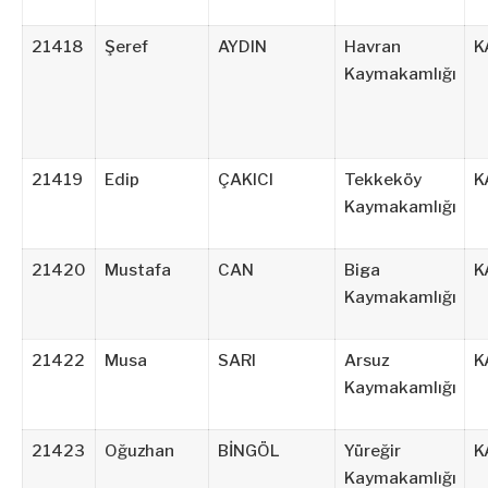
21418
Şeref
AYDIN
Havran
K
Kaymakamlığı
21419
Edip
ÇAKICI
Tekkeköy
K
Kaymakamlığı
21420
Mustafa
CAN
Biga
K
Kaymakamlığı
21422
Musa
SARI
Arsuz
K
Kaymakamlığı
21423
Oğuzhan
BİNGÖL
Yüreğir
K
Kaymakamlığı