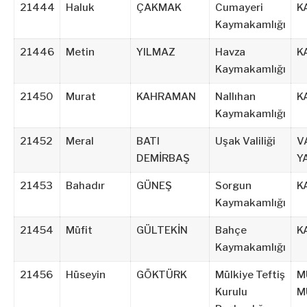
21444
Haluk
ÇAKMAK
Cumayeri
K
Kaymakamlığı
21446
Metin
YILMAZ
Havza
K
Kaymakamlığı
21450
Murat
KAHRAMAN
Nallıhan
K
Kaymakamlığı
21452
Meral
BATI
Uşak Valiliği
V
DEMİRBAŞ
Y
21453
Bahadır
GÜNEŞ
Sorgun
K
Kaymakamlığı
21454
Müfit
GÜLTEKİN
Bahçe
K
Kaymakamlığı
21456
Hüseyin
GÖKTÜRK
Mülkiye Teftiş
M
Kurulu
M