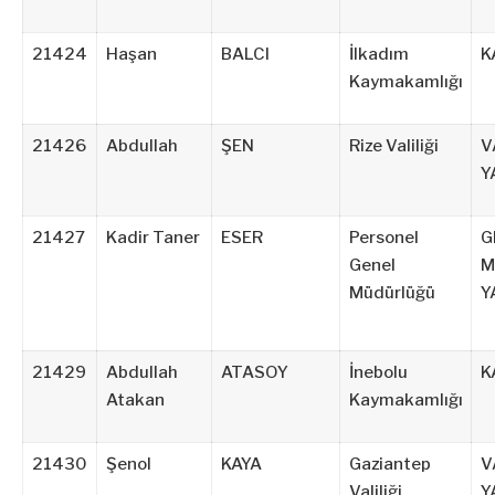
21424
Haşan
BALCI
İlkadım
K
Kaymakamlığı
21426
Abdullah
ŞEN
Rize Valiliği
V
Y
21427
Kadir Taner
ESER
Personel
G
Genel
M
Müdürlüğü
Y
21429
Abdullah
ATASOY
İnebolu
K
Atakan
Kaymakamlığı
21430
Şenol
KAYA
Gaziantep
V
Valiliği
Y