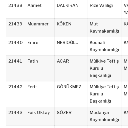
21438
Ahmet
DALKIRAN
Rize Valiliği
V
Y
21439
Muammer
KÖKEN
Mut
K
Kaymakamlığı
21440
Emre
NEBİOĞLU
Kocaali
K
Kaymakamlığı
21441
Fatih
ACAR
Mülkiye Teftiş
M
Kurulu
M
Başkanlığı
21442
Ferit
GÖRÜKMEZ
Mülkiye Teftiş
M
Kurulu
M
Başkanlığı
21443
Faik Oktay
SÖZER
Mudanya
K
Kaymakamlığı