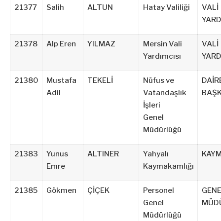
21377
Salih
ALTUN
Hatay Valiliği
VALİ
YARD
21378
Alp Eren
YILMAZ
Mersin Vali
VALİ
Yardımcısı
YARD
21380
Mustafa
TEKELİ
Nüfus ve
DAİR
Adil
Vatandaşlık
BAŞK
İşleri
Genel
Müdürlüğü
21383
Yunus
ALTINER
Yahyalı
KAY
Emre
Kaymakamlığı
21385
Gökmen
ÇİÇEK
Personel
GENE
Genel
MÜD
Müdürlüğü