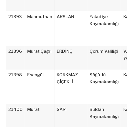
21393
Mahmuthan
ARSLAN
Yakutiye
K
Kaymakamlığı
21396
Murat Çağrı
ERDİNÇ
Çorum Valiliği
V
Y
21398
Esengül
KORKMAZ
Söğütlü
K
ÇİÇEKLİ
Kaymakamlığı
21400
Murat
SARI
Buldan
K
Kaymakamlığı