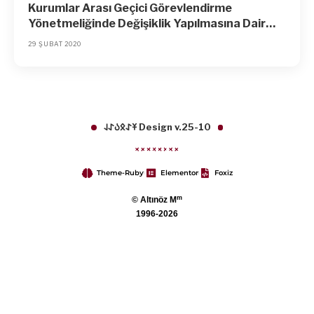
Kurumlar Arası Geçici Görevlendirme
Yönetmeliğinde Değişiklik Yapılmasına Dair
Yönetmelik (Karar Sayısı: 2180)
29 ŞUBAT 2020
𐱁𐰀𐰋𐰉𐰀𐰞 Design v.25-10
Theme-Ruby
Elementor
Foxiz
m
© Altınöz M
1996-2026