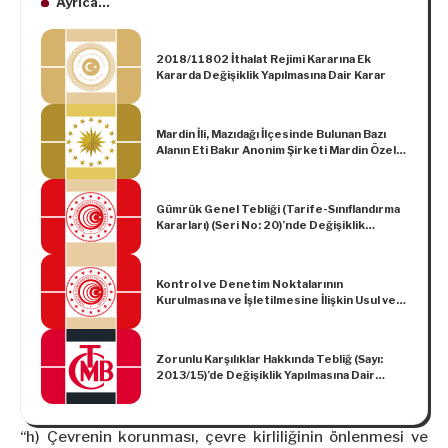
Ayrıca...
2018/11802 İthalat Rejimi Kararına Ek
Kararda Değişiklik Yapılmasına Dair Karar
Mardin İli, Mazıdağı İlçesinde Bulunan Bazı
Alanın Eti Bakır Anonim Şirketi Mardin Özel
Endüstri Bölgesi Olarak İlan Edilmesi
Hakkında Karar (Karar Sayısı: 1041)
Gümrük Genel Tebliği (Tarife-Sınıflandırma
Kararları) (Seri No: 20)’nde Değişiklik
Yapılmasına Dair Tebliğ (Seri No: 29)
Kontrol ve Denetim Noktalarının
Kurulmasına ve İşletilmesine İlişkin Usul ve
Esaslar Hakkında Tebliğ
Zorunlu Karşılıklar Hakkında Tebliğ (Sayı:
2013/15)’de Değişiklik Yapılmasına Dair
Tebliğ (Sayı: 2021/15)
“h) Çevrenin korunması, çevre kirliliğinin önlenmesi ve