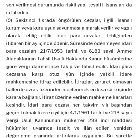
son verilmesi durumunda riskli yapı tespiti lisansları da
iptal edilir.
(9) Sekizinci fıkrada öngörülen cezalar, ilgili lisanslı
kurum veya kuruluşun savunması alınarak verilir ve yazılı
olarak tebliğ edilir. İdari para cezaları, tebliğinden
itibaren bir ay içinde ödenir. Süresinde ödenmeyen idari
para cezaları, 21/7/1953 tarihli ve 6183 sayılı Amme
Alacaklarının Tahsil Usulü Hakkında Kanun hükümlerine
göre vergi dairelerince takip ve tahsil edilir. İdari para
cezasına karşı otuz gün içinde yetkili idare
mahkemesine itiraz edilebilir. İtirazlar, zaruret olmayan
hâllerde evrak üzerinden incelenerek en kısa süre içinde
karara bağlanır. İtiraz üzerine verilen mahkeme kararları
kesindir. İdari para cezası her takvim yılı başından
geçerli olmak üzere o yıl için 4/1/1961 tarihli ve 213 sayılı
Vergi Usul Kanununun mükerrer 298 inci maddesi
hükümleri uyarınca tespit ve ilân edilen yeniden
değerleme oranında artırılarak uygulanır. Bu suretle