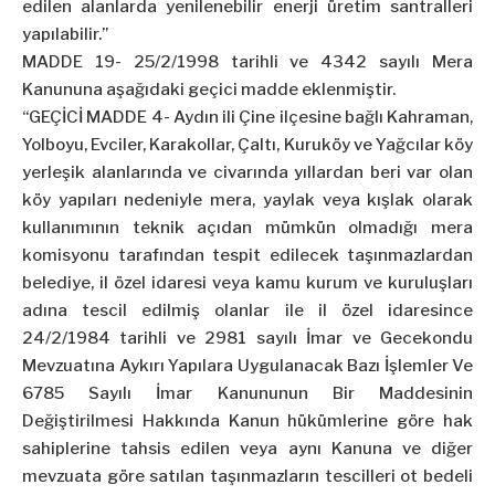
edilen alanlarda yenilenebilir enerji üretim santralleri
yapılabilir.”
MADDE 19- 25/2/1998 tarihli ve 4342 sayılı Mera
Kanununa aşağıdaki geçici madde eklenmiştir.
“GEÇİCİ MADDE 4- Aydın ili Çine ilçesine bağlı Kahraman,
Yolboyu, Evciler, Karakollar, Çaltı, Kuruköy ve Yağcılar köy
yerleşik alanlarında ve civarında yıllardan beri var olan
köy yapıları nedeniyle mera, yaylak veya kışlak olarak
kullanımının teknik açıdan mümkün olmadığı mera
komisyonu tarafından tespit edilecek taşınmazlardan
belediye, il özel idaresi veya kamu kurum ve kuruluşları
adına tescil edilmiş olanlar ile il özel idaresince
24/2/1984 tarihli ve 2981 sayılı İmar ve Gecekondu
Mevzuatına Aykırı Yapılara Uygulanacak Bazı İşlemler Ve
6785 Sayılı İmar Kanununun Bir Maddesinin
Değiştirilmesi Hakkında Kanun hükümlerine göre hak
sahiplerine tahsis edilen veya aynı Kanuna ve diğer
mevzuata göre satılan taşınmazların tescilleri ot bedeli