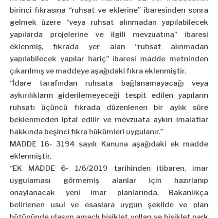
birinci fıkrasına “ruhsat ve eklerine” ibaresinden sonra
gelmek üzere “veya ruhsat alınmadan yapılabilecek
yapılarda projelerine ve ilgili mevzuatına” ibaresi
eklenmiş, fıkrada yer alan “ruhsat alınmadan
yapılabilecek yapılar hariç” ibaresi madde metninden
çıkarılmış ve maddeye aşağıdaki fıkra eklenmiştir.
“İdare tarafından ruhsata bağlanamayacağı veya
aykırılıkların giderilemeyeceği tespit edilen yapıların
ruhsatı üçüncü fıkrada düzenlenen bir aylık süre
beklenmeden iptal edilir ve mevzuata aykırı imalatlar
hakkında beşinci fıkra hükümleri uygulanır.”
MADDE 16- 3194 sayılı Kanuna aşağıdaki ek madde
eklenmiştir.
“EK MADDE 6- 1/6/2019 tarihinden itibaren, imar
uygulaması görmemiş alanlar için hazırlanıp
onaylanacak yeni imar planlarında, Bakanlıkça
belirlenen usul ve esaslara uygun şekilde ve plan
bütününde ulaşım amaçlı bisiklet yolları ve bisiklet park