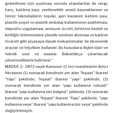
giderilmesi için uyulması zorunlu standartlar ile vergi,
harç, katılma payı, yenilenebilir enerji kaynaklarının ve
temiz teknolojilerin teşviki, geri kazanım katılım payı,
plastik poşet ve plastik ambalaj kullanımının azaltılması,
depozito uygulaması, emisyon ücreti, kirletme bedeli ve
kirliliğin önlenmesine yönelik teminat alınması ve karbon
ticareti gibi piyasaya dayalı mekanizmalar ile ekonomik
araçlar ve teşvikler kullanılır. Bu hususlara ilişkin idari ve
teknik usul ve esaslar Bakanlıkça çıkarılacak
yönetmeliklerle belirlenir.”
MADDE 2- 2872 sayılı Kanunun 11 inci maddesinin ikinci
fıkrasının (1) numaralı bendinde yer alan “İnşaat” ibaresi
“Yapı” şeklinde, “inşaat” ibaresi “yapı” şeklinde, (2)
numaralı bendinde yer alan “yapı kullanma ruhsatı”
ibaresi “yapı kullanma izin belgesi” şeklinde, (3) numaralı
bendinde yer alan “İnşaat” ibaresi “Yapı” şeklinde, “yapı
kullanma veya” ibaresi “yapı kullanma izni veya” şeklinde
değiştirilmiştir.