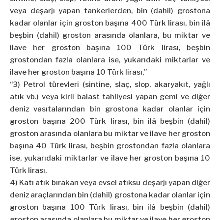
veya deşarjı yapan tankerlerden, bin (dahil) grostona
kadar olanlar için groston başına 400 Türk lirası, bin ilâ
beşbin (dahil) groston arasında olanlara, bu miktar ve
ilave her groston başına 100 Türk lirası, beşbin
grostondan fazla olanlara ise, yukarıdaki miktarlar ve
ilave her groston başına 10 Türk lirası,”
“3) Petrol türevleri (sintine, slaç, slop, akaryakıt, yağlı
atık vb.) veya kirli balast tahliyesi yapan gemi ve diğer
deniz vasıtalarından bin grostona kadar olanlar için
groston başına 200 Türk lirası, bin ilâ beşbin (dahil)
groston arasında olanlara bu miktar ve ilave her groston
başına 40 Türk lirası, beşbin grostondan fazla olanlara
ise, yukarıdaki miktarlar ve ilave her groston başına 10
Türk lirası,
4) Katı atık bırakan veya evsel atıksu deşarjı yapan diğer
deniz araçlarından bin (dahil) grostona kadar olanlar için
groston başına 100 Türk lirası, bin ilâ beşbin (dahil)
groston arasında olanlara bu miktar ve ilave her groston