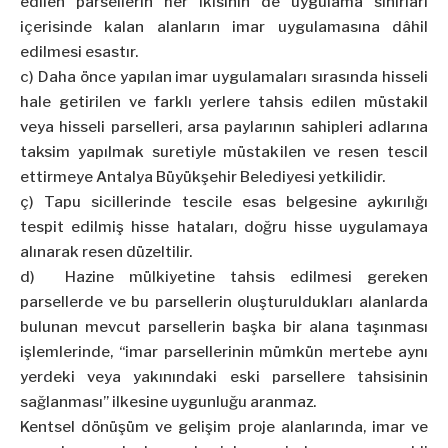
edilen parsellerin her ikisinin de uygulama sınırları
içerisinde kalan alanların imar uygulamasına dâhil
edilmesi esastır.
c) Daha önce yapılan imar uygulamaları sırasında hisseli
hale getirilen ve farklı yerlere tahsis edilen müstakil
veya hisseli parselleri, arsa paylarının sahipleri adlarına
taksim yapılmak suretiyle müstakilen ve resen tescil
ettirmeye Antalya Büyükşehir Belediyesi yetkilidir.
ç) Tapu sicillerinde tescile esas belgesine aykırılığı
tespit edilmiş hisse hataları, doğru hisse uygulamaya
alınarak resen düzeltilir.
d) Hazine mülkiyetine tahsis edilmesi gereken
parsellerde ve bu parsellerin oluşturuldukları alanlarda
bulunan mevcut parsellerin başka bir alana taşınması
işlemlerinde, “imar parsellerinin mümkün mertebe aynı
yerdeki veya yakınındaki eski parsellere tahsisinin
sağlanması” ilkesine uygunluğu aranmaz.
Kentsel dönüşüm ve gelişim proje alanlarında, imar ve