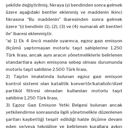
şekilde değiştirilmiş, fıkraya (y) bendinden sonra gelmek
üzere aşağıdaki bentler eklenmiş ve maddenin ikinci
fıkrasına “Bu maddenin” ibaresinden sonra gelmek
üzere “(ı) bendinin (1), (2), (3) ve (4) numaralı alt bentleri
ile” ibaresi eklenmiştir.
“a) 1) Ek 4 üncü madde uyarınca, egzoz gazı emisyon
ölçümü yaptırmayan motorlu taşıt sahiplerine 1.250
Türk lirası, ancak aynı aracın yönetmeliklerle belirlenen
standartlara aykırı emisyona sebep olması durumunda
motorlu taşıt sahibine 2.500 Türk lirası,
2) Taşıtın imalatında bulunan egzoz gazı emisyon
kontrol sistemi olan katalitik konvertör/katalizör/dizel
partikül filtresi olmadan kullanılan motorlu taşıt
sahibine 1.250 Türk lirası,
3) Egzoz Gazı Emisyon Yetki Belgesi bulunan ancak
yetkilendirme sonrasında ilgili yönetmelikle düzenlenen
şartları kaybettiği tespit edildiği halde ölçüme devam
eden ve/veya tekniğine ve belirlenen kurallara aykırı