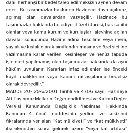
dahil herhangi bir bedel talep edilmeksizin aynen devam
eder. Bu taşınmazlar hakkında Hazinece dava açılmaz,
açılmış olan davalardan vazgeçilir. Hazinece bu
taşınmazlar hakkında belediye, il özel idaresi, hak sahibi
olanlar veya kamu kurum ve kuruluşları aleyhine açılan
davalar sonucunda Hazine adına tesciline veya mera,
yaylak ve kışlak olarak sınıflandırılmasına ve özel siciline
yazılmasına karar verilen, kesinleşen ve henüz tapuda
işlemleri yapılmamış olan taşınmazlar hakkında da aynı
hüküm uygulanır. Kararları infaz edilenler ise önceki
kayıt maliklerine veya kanuni mirasçılarına bedelsiz
olarak devredilir.”
MADDE 20- 29/6/2001 tarihli ve 4706 sayılı Hazineye
Ait Taşınmaz Malların Değerlendirilmesi ve Katma Değer
Vergisi Kanununda Değişiklik Yapılması Hakkında
Kanunun 4 üncü maddesinin yedinci ve sekizinci
fıkralarında yer alan “Kat mülkiyeti” ve “kat mülkiyeti”
ibarelerinden sonra gelmek üzere “veya kat irtifakı”