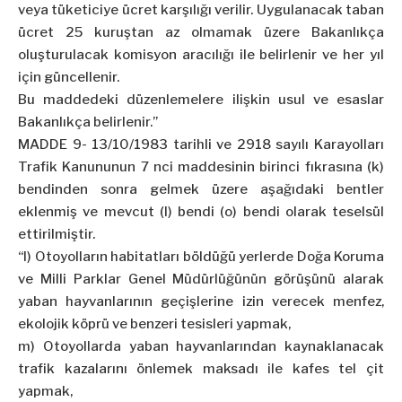
veya tüketiciye ücret karşılığı verilir. Uygulanacak taban
ücret 25 kuruştan az olmamak üzere Bakanlıkça
oluşturulacak komisyon aracılığı ile belirlenir ve her yıl
için güncellenir.
Bu maddedeki düzenlemelere ilişkin usul ve esaslar
Bakanlıkça belirlenir.”
MADDE 9- 13/10/1983 tarihli ve 2918 sayılı Karayolları
Trafik Kanununun 7 nci maddesinin birinci fıkrasına (k)
bendinden sonra gelmek üzere aşağıdaki bentler
eklenmiş ve mevcut (l) bendi (o) bendi olarak teselsül
ettirilmiştir.
“l) Otoyolların habitatları böldüğü yerlerde Doğa Koruma
ve Milli Parklar Genel Müdürlüğünün görüşünü alarak
yaban hayvanlarının geçişlerine izin verecek menfez,
ekolojik köprü ve benzeri tesisleri yapmak,
m) Otoyollarda yaban hayvanlarından kaynaklanacak
trafik kazalarını önlemek maksadı ile kafes tel çit
yapmak,