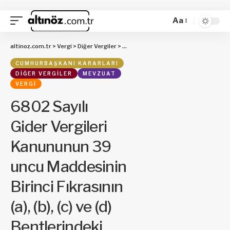
Aa
altinoz.com.tr
>
Vergi
>
Diğer Vergiler
>
6802 Sayılı Gider Vergileri Kanununun 
CUMHURBAŞKANI KARARLARI
DIĞER VERGILER
MEVZUAT
VERGI
6802 Sayılı
Gider Vergileri
Kanununun 39
uncu Maddesinin
Birinci Fıkrasının
(a), (b), (c) ve (d)
Bentlerindeki