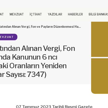
UAT
MEVZUAT
İÇTİHAT
YAZDILAR
HABERLER
BİLGİ BANKA
lenmesi Hakkında Kanunun 6 ncı Maddesinin Dördüncü Fıkrasındaki Oranların Yeniden Belirlenmesine İlişkin Karar (Karar Sayısı: 7347)
EVZUAT
tından Alınan Vergi, Fon
nda Kanunun 6 ncı
ki Oranların Yeniden
ar Sayısı: 7347)
07 Temmuz 2023 Tarihli Resmî Gazete