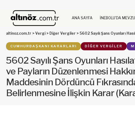
ANA SAYFA
İNEBOLU’DA MEVZ
altinoz.com.tr
>
Vergi
>
Diğer Vergiler
>
5602 Sayılı Şans Oyunları Hasılatından Alınan Vergi, Fon ve Payların Düzen
CUMHURBAŞKANI KARARLARI
DIĞER VERGILER
M
5602 Sayılı Şans Oyunları Hasıla
ve Payların Düzenlenmesi Hakkı
Maddesinin Dördüncü Fıkrasında
Belirlenmesine İlişkin Karar (Kar