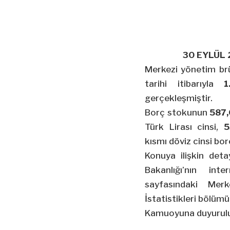
30 EYLÜL 
Merkezi yönetim br
tarihi itibarıyla
1
gerçekleşmiştir.
Borç stokunun
587,
Türk Lirası cinsi,
5
kısmı döviz cinsi bo
Konuya ilişkin deta
Bakanlığı’nın int
sayfası
ndaki Mer
İstatistikleri bölümün
Kamuoyuna duyurulu