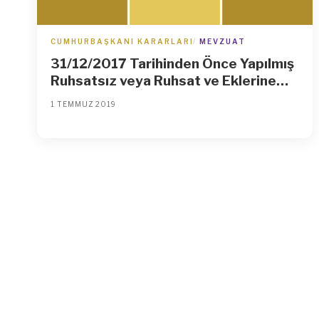
CUMHURBAŞKANI KARARLARI
MEVZUAT
31/12/2017 Tarihinden Önce Yapılmış
Ruhsatsız veya Ruhsat ve Eklerine
Aykırı Yapılar İçin Yapı Kayıt Belgesi
1 TEMMUZ 2019
Almak Üzere Başvuruda Bulunmuş
Olanların Yapı Kayıt Bedeli Ödeme
Süresinin Uzatılması Hakkında Karar
(Karar Sayısı: 1267)