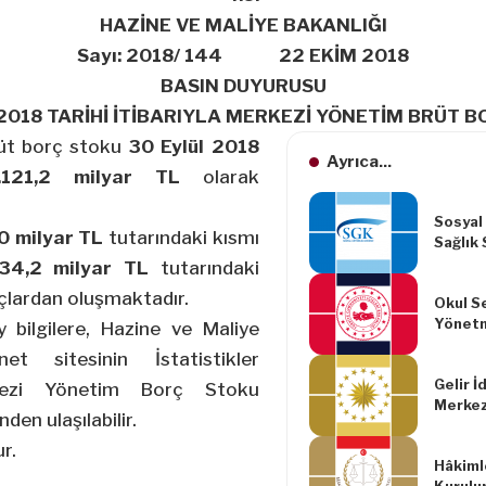
HAZİNE VE MALİYE BAKANLIĞI
Sayı: 2018/ 144 22 EKİM 2018
BASIN DUYURUSU
2018 TARİHİ İTİBARIYLA MERKEZİ YÖNETİM BRÜT 
üt borç stoku
30 Eylül 2018
Ayrıca...
.121,2 milyar TL
olarak
Sosyal
0 milyar TL
tutarındaki kısmı
Sağlık
Göre 2
34,2 milyar TL
tutarındaki
Uygula
rçlardan oluşmaktadır.
Okul Se
Cezalar
Yönetm
y bilgilere, Hazine ve Maliye
Yapılm
ernet sitesinin
İstatistikler
Yönetm
Gelir İ
kezi Yönetim Borç Stoku
Merkez
den ulaşılabilir.
Teşkila
Devlet
r.
Hâkiml
Tabi P