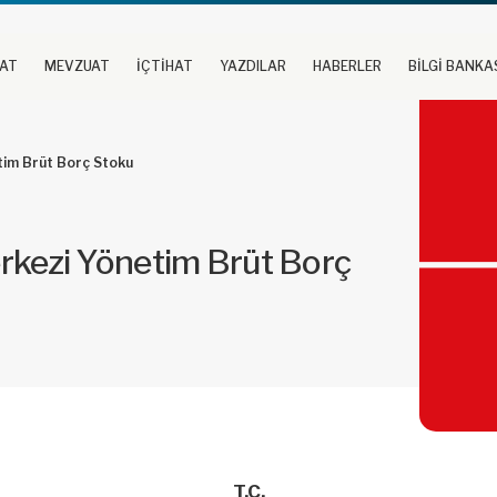
UAT
MEVZUAT
İÇTİHAT
YAZDILAR
HABERLER
BİLGİ BANKA
etim Brüt Borç Stoku
Merkezi Yönetim Brüt Borç
T.C.