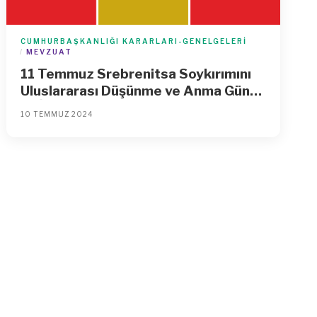
CUMHURBAŞKANLIĞI KARARLARI-GENELGELERI
MEVZUAT
11 Temmuz Srebrenitsa Soykırımını
Uluslararası Düşünme ve Anma Günü
ile İlgili 2024/8 Sayılı
10 TEMMUZ 2024
Cumhurbaşkanlığı Genelgesi