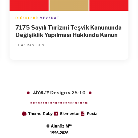
DIĞERLERI
MEVZUAT
7175 Sayılı Turizmi Teşvik Kanununda
Değişiklik Yapılması Hakkında Kanun
1 HAZIRAN 2019
𐱁𐰀𐰋𐰉𐰀𐰞 Design v.25-10
Theme-Ruby
Elementor
Foxiz
m
© Altınöz M
1996-2026