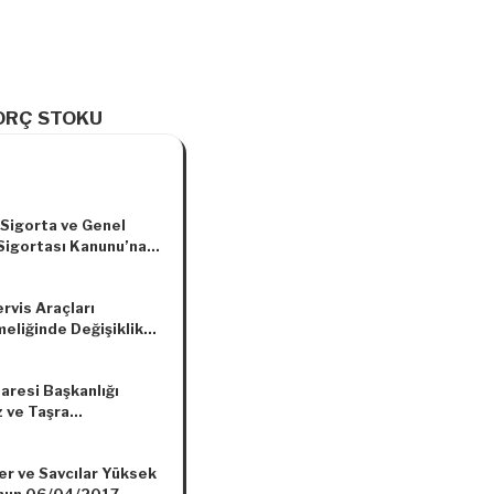
BORÇ STOKU
 Sigorta ve Genel
 Sigortası Kanunu’na
022 Yılında
nacak İdare Para
rvis Araçları
ı (TL)
eliğinde Değişiklik
asına Dair
elik
daresi Başkanlığı
 ve Taşra
tının 657 Sayılı
 Memurları Kanununa
er ve Savcılar Yüksek
ersoneline Fazla