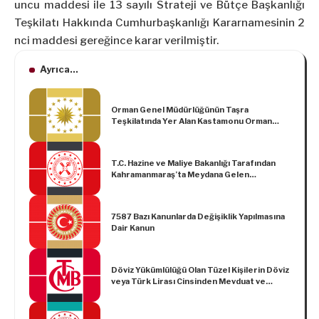
uncu maddesi ile 13 sayılı Strateji ve Bütçe Başkanlığı
Teşkilatı Hakkında Cumhurbaşkanlığı Kararnamesinin 2
nci maddesi gereğince karar verilmiştir.
Ayrıca...
Orman Genel Müdürlüğünün Taşra
Teşkilatında Yer Alan Kastamonu Orman
Bölge Müdürlüğünün Bünyesinde Devrekani
Orman İşletme Müdürlüğü Kurulması
Hakkında Karar (Karar Sayısı: 8130)
T.C. Hazine ve Maliye Bakanlığı Tarafından
Kahramanmaraş’ta Meydana Gelen
Depremlerden Etkilenen Yerler İçin Mücbir
Sebep Hali İlanına İlişkin Duyuru
7587 Bazı Kanunlarda Değişiklik Yapılmasına
Dair Kanun
Döviz Yükümlülüğü Olan Tüzel Kişilerin Döviz
veya Türk Lirası Cinsinden Mevduat ve
Katılma Hesaplarına Sağlanacak Destek
Hakkında Tebliğ (Sayı: 2023/6)