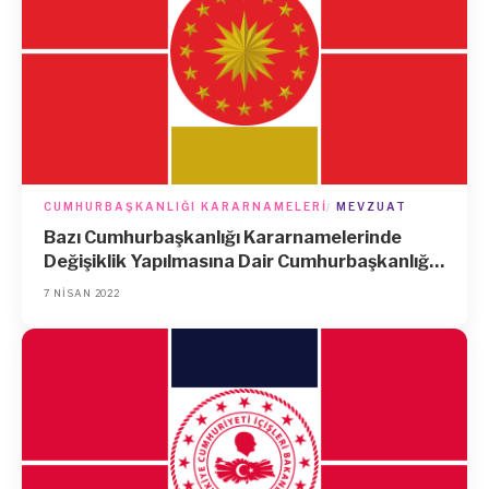
CUMHURBAŞKANLIĞI KARARNAMELERI
MEVZUAT
Bazı Cumhurbaşkanlığı Kararnamelerinde
Değişiklik Yapılmasına Dair Cumhurbaşkanlığı
Kararnamesi (Kararname Numarası: 98)
7 NISAN 2022