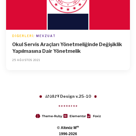
DIĞERLERI
MEVZUAT
Okul Servis Araçları Yönetmeliğinde Değişiklik
Yapılmasına Dair Yönetmelik
25 AĞUSTOS 2021
𐱁𐰀𐰋𐰉𐰀𐰞 Design v.25-10
Theme-Ruby
Elementor
Foxiz
m
© Altınöz M
1996-2026