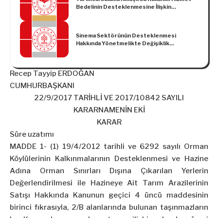
Bedelinin Desteklenmesine İlişkin
Uygulama Tebliği (No: 2023/29)
Sinema Sektörünün Desteklenmesi
Hakkında Yönetmelikte Değişiklik
Yapılmasına Dair Yönetmelik
Recep Tayyip ERDOĞAN
CUMHURBAŞKANI
22/9/2017 TARİHLİ VE 2017/10842 SAYILI
KARARNAMENİN EKİ
KARAR
Süre uzatımı
MADDE 1- (1) 19/4/2012 tarihli ve 6292 sayılı Orman
Köylülerinin Kalkınmalarının Desteklenmesi ve Hazine
Adına Orman Sınırları Dışına Çıkarılan Yerlerin
Değerlendirilmesi ile Hazineye Ait Tarım Arazilerinin
Satışı Hakkında Kanunun geçici 4 üncü maddesinin
birinci fıkrasıyla, 2/B alanlarında bulunan taşınmazların