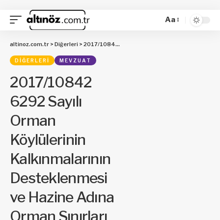
Aa
altinoz.com.tr
>
Diğerleri
>
2017/10842 6292 Sayılı Orman Köylülerinin Kalkınmalarının Desteklenmesi ve Hazine Adına Orman Sınırları Dışına Çıkarılan Yerlerin Değerlendirilmesi ile Hazineye Ait Tarım Arazilerinin Satışı Hakkında Kanunun Geçici 4 üncü Maddesinin Birinci Fıkrasında Yer Alan Başvuru ve Ödeme Süreleri ile Beşinci Fıkrasında Yer Alan Başvuru Süresinin Uzatılmasına İlişkin Karar
DIĞERLERI
MEVZUAT
2017/10842
6292 Sayılı
Orman
Köylülerinin
Kalkınmalarının
Desteklenmesi
ve Hazine Adına
Orman Sınırları