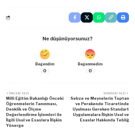
Ne düşünüyorsunuz?
Beğendim
Beğenmedim
0
0
ÖNCEKI YAZI
SONRAKI YAZI
Milli Eğitim Bakanlığı Önceki
Sebze ve Meyvelerin Toptan
Öğrenmelerin Tanınması,
ve Perakende Ticaretinde
Denklik ve Ölçme
Uyulması Gereken Standart
Değerlendirme İşlemleri ile
Uygulamalara İlişkin Usul ve
İlgili Usul ve Esaslara İlişkin
Esaslar Hakkında Tebliğ
Yönerge