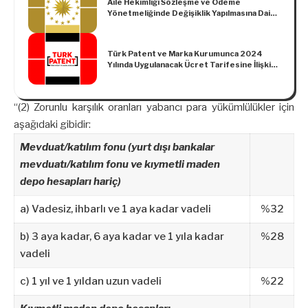
Aile Hekimliği Sözleşme ve Ödeme
Yönetmeliğinde Değişiklik Yapılmasına Dair
Yönetmelik (Karar Sayısı: 5988)
Türk Patent ve Marka Kurumunca 2024
Yılında Uygulanacak Ücret Tarifesine İlişkin
Tebliğ (BİK/TÜRKPATENT: 2024/1)
“(2) Zorunlu karşılık oranları yabancı para yükümlülükler için
aşağıdaki gibidir:
Mevduat/katılım fonu (yurt dışı bankalar
mevduatı/katılım fonu ve kıymetli maden
depo hesapları hariç)
a) Vadesiz, ihbarlı ve 1 aya kadar vadeli
%32
b) 3 aya kadar, 6 aya kadar ve 1 yıla kadar
%28
vadeli
c) 1 yıl ve 1 yıldan uzun vadeli
%22