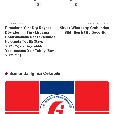
0
0
ÖNCEKI YAZI
SONRAKI YAZI
Firmaların Yurt Dışı Kaynaklı
Şirket Whatsapp Grubundan
Dövizlerinin Türk Lirasına
Bildirilen İstifa Geçerlidir
Dönüşümünün Desteklenmesi
Hakkında Tebliğ (Sayı:
2023/5)’de Değişiklik
Yapılmasına Dair Tebliğ (Sayı:
2025/11)
Bunlar da İlginizi Çekebilir