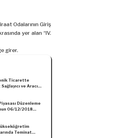
raat Odalarının Giriş
krasında yer alan “IV.
e girer.
onik Ticarette
Sağlayıcı ve Aracı
 Sağlayıcılar
da Yönetmelikte
 Piyasası Düzenleme
lik Yapılmasına Dair
nun 06/12/2018
elik
 ve 8219-1 Sayılı
Yükseköğretim
arında Teminat