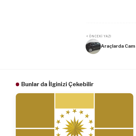
ÖNCEKI YAZI
Araçlarda Cam 
Bunlar da İlginizi Çekebilir