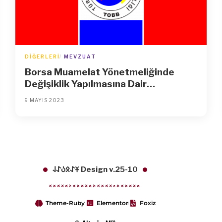
DIĞERLERI
MEVZUAT
Borsa Muamelat Yönetmeliğinde
Değişiklik Yapılmasına Dair
Yönetmelik
9 MAYIS 2023
𐱁𐰀𐰋𐰉𐰀𐰞 Design v.25-10
Theme-Ruby
Elementor
Foxiz
m