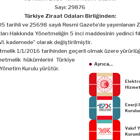
Sayı: 29876
Türkiye Ziraat Odaları Birliğinden:
05
tarihli ve 25698 sayılı Resmî Gazete’de yayımlanan Zi
tları Hakkında Yönetmeliğin 5 inci maddesinin yedinci fı
I. kademede” olarak değiştirilmiştir.
tmelik
1/1/2016
tarihinden geçerli olmak üzere yürürlüğ
etmelik hükümlerini Türkiye
Ayrıca...
i Yönetim Kurulu yürütür.
Elektr
Hizmet 
Hizmet
Hakkın
Enerji
Değişik
Kurulu
Yönetm
Tarihli
Kararı
Vakıf 
Kuruml