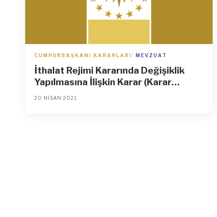
CUMHURBAŞKANI KARARLARI
MEVZUAT
İthalat Rejimi Kararında Değişiklik
Yapılmasına İlişkin Karar (Karar
Sayısı: 3837)
20 NISAN 2021