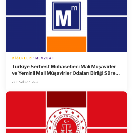
DIĞERLERI
MEVZUAT
Türkiye Serbest Muhasebeci Mali Müşavirler
ve Yeminli Mali Müşavirler Odaları Birliği Sürekli
Mesleki Geliştirme Eğitimi Yönetmeliği
23 HAZIRAN 2018