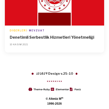
DIĞERLERI
MEVZUAT
Denetimli Serbestlik Hizmetleri Yönetmeliği
10 KASIM 2021
𐱁𐰀𐰋𐰉𐰀𐰞 Design v.25-10
Theme-Ruby
Elementor
Foxiz
m
© Altınöz M
1996-2026