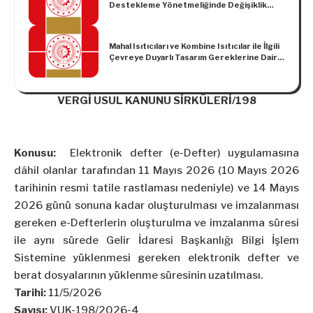
Destekleme Yönetmeliğinde Değişiklik
Kaldırılması Hakkında Karar (Karar Sayısı:
Yapılmasına Dair Yönetmelik
7664)
Mahal Isıtıcıları ve Kombine Isıtıcılar ile İlgili
Çevreye Duyarlı Tasarım Gereklerine Dair
Tebliğ (SGM: 2018/3)
VERGİ USUL KANUNU SİRKÜLERİ/198
Konusu:
Elektronik defter (e-Defter) uygulamasına
dâhil olanlar tarafından 11 Mayıs 2026 (10 Mayıs 2026
tarihinin resmi tatile rastlaması nedeniyle) ve 14 Mayıs
2026 günü sonuna kadar oluşturulması ve imzalanması
gereken e-Defterlerin oluşturulma ve imzalanma süresi
ile aynı sürede Gelir İdaresi Başkanlığı Bilgi İşlem
Sistemine yüklenmesi gereken elektronik defter ve
berat dosyalarının yüklenme süresinin uzatılması.
Tarihi:
11/5/2026
Sayısı:
VUK-198/2026-4