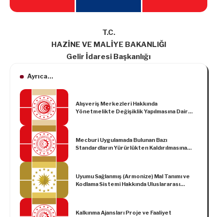
T.C.
HAZİNE VE MALİYE BAKANLIĞI
Gelir İdaresi Başkanlığı
Ayrıca...
Alışveriş Merkezleri Hakkında
Yönetmelikte Değişiklik Yapılmasına Dair
Yönetmelik
Mecburi Uygulamada Bulunan Bazı
Standardların Yürürlükten Kaldırılmasına
Dair Tebliğ (No: MSG – MS – 2017/9)
Uyumu Sağlanmış (Armonize) Mal Tanımı ve
Kodlama Sistemi Hakkında Uluslararası
Sözleşme Uyarınca Uygulanması Gereken
Ekli Sınıflandırma Görüşlerinin Yürürlüğe
Konulması ile 24/2/2022 Tarihli ve 5239
Kalkınma Ajansları Proje ve Faaliyet
Sayılı Cumhurbaşkanı Kararının Yürürlükten