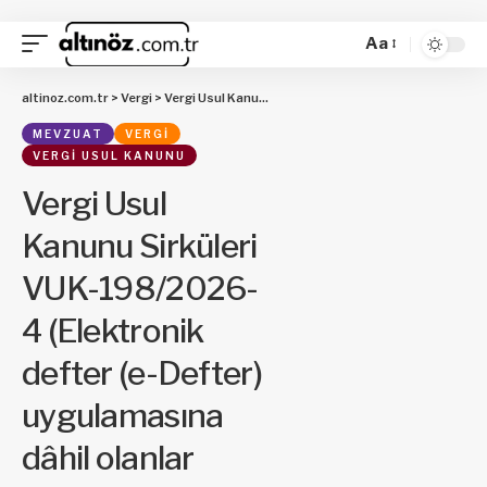
Aa
altinoz.com.tr
>
Vergi
>
Vergi Usul Kanunu
>
Vergi Usul Kanunu Sirküleri VUK-
MEVZUAT
VERGI
VERGI USUL KANUNU
Vergi Usul
Kanunu Sirküleri
VUK-198/2026-
4 (Elektronik
defter (e-Defter)
uygulamasına
dâhil olanlar