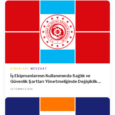
DIĞERLERI
MEVZUAT
İş Ekipmanlarının Kullanımında Sağlık ve
Güvenlik Şartları Yönetmeliğinde Değişiklik
Yapılmasına Dair Yönetmelik
23 TEMMUZ 2016