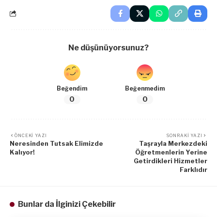
Ne düşünüyorsunuz?
Beğendim
Beğenmedim
0
0
ÖNCEKI YAZI
SONRAKI YAZI
Neresinden Tutsak Elimizde
Taşrayla Merkezdeki
Kalıyor!
Öğretmenlerin Yerine
Getirdikleri Hizmetler
Farklıdır
Bunlar da İlginizi Çekebilir