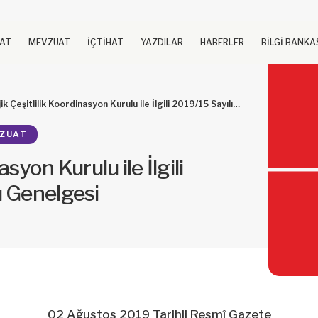
UAT
MEVZUAT
İÇTİHAT
YAZDILAR
HABERLER
BİLGİ BANKA
şitlilik Koordinasyon Kurulu ile İlgili 2019/15 Sayılı Cumhurbaşkanlığı Genelgesi
ZUAT
syon Kurulu ile İlgili
ı Genelgesi
02 Ağustos 2019 Tarihli Resmî Gazete