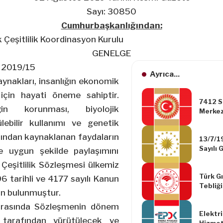
Sayı: 30850
Cumhurbaşkanlığından:
k Çeşitlilik Koordinasyon Kurulu
GENELGE
2019/15
Ayrıca...
aynakları, insanlığın ekonomik
 için hayati öneme sahiptir.
7412 Sa
liğin korunması, biyolojik
Merkez
lebilir kullanımı ve genetik
mından kaynaklanan faydaların
13/7/1
Sayılı 
e uygun şekilde paylaşımını
Kanunu
Çeşitlilik Sözleşmesi ülkemiz
Maddes
Türk G
ve Sig
 tarihli ve 4177 sayılı Kanun
Tebliğ
Vergisi
un bulunmuştur.
Değişik
Tespit
Tebliğ
28/8/1
arasında Sözleşmenin dönem
Elektri
98/115
 tarafından yürütülecek ve