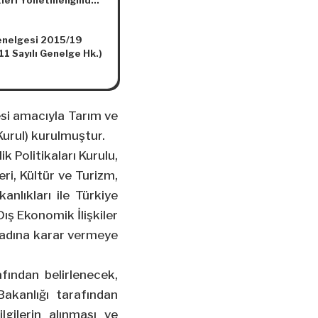
leri Yönetmeliğinde
Kararının Eki Kararda
lik Yapılmasına Dair
lik Yapılması
elik
da Karar (Karar
nelgesi 2015/19
 2568)
1 Sayılı Genelge Hk.)
si amacıyla Tarım ve
Kurul) kurulmuştur.
k Politikaları Kurulu,
eri, Kültür ve Turizm,
anlıkları ile Türkiye
Dış Ekonomik İlişkiler
 adına karar vermeye
afından belirlenecek,
akanlığı tarafından
ilgilerin alınması ve