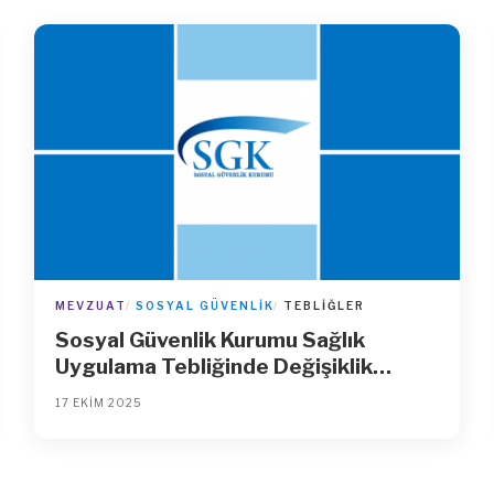
MEVZUAT
SOSYAL GÜVENLIK
TEBLIĞLER
Sosyal Güvenlik Kurumu Sağlık
Uygulama Tebliğinde Değişiklik
Yapılmasına Dair Tebliğ
17 EKIM 2025