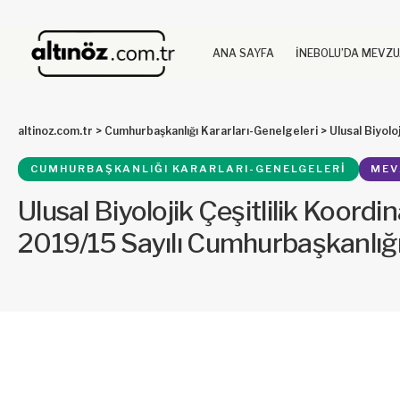
ANA SAYFA
İNEBOLU’DA MEVZ
altinoz.com.tr
>
Cumhurbaşkanlığı Kararları-Genelgeleri
>
Ulusal Biyolojik Çe
CUMHURBAŞKANLIĞI KARARLARI-GENELGELERI
MEV
Ulusal Biyolojik Çeşitlilik Koordina
2019/15 Sayılı Cumhurbaşkanlığ