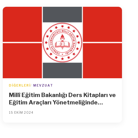
DIĞERLERI
MEVZUAT
Millî Eğitim Bakanlığı Ders Kitapları ve
Eğitim Araçları Yönetmeliğinde
Değişiklik Yapılmasına Dair
15 EKIM 2024
Yönetmelik