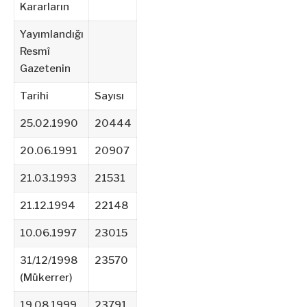
Kararların
Yayımlandığı
Resmî
Gazetenin
Tarihi
Sayısı
25.02.1990
20444
20.06.1991
20907
21.03.1993
21531
21.12.1994
22148
10.06.1997
23015
31/12/1998
23570
(Mükerrer)
19.08.1999
23791