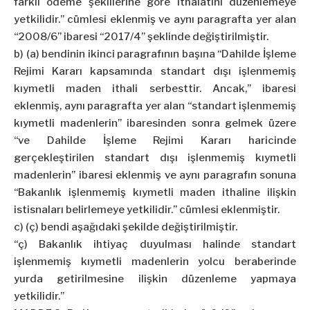
farklı ödeme şekillerine göre ithalatını düzenlemeye
yetkilidir.” cümlesi eklenmiş ve aynı paragrafta yer alan
“2008/6” ibaresi “2017/4” şeklinde değiştirilmiştir.
b) (a) bendinin ikinci paragrafının başına “Dahilde İşleme
Rejimi Kararı kapsamında standart dışı işlenmemiş
kıymetli maden ithali serbesttir. Ancak,” ibaresi
eklenmiş, aynı paragrafta yer alan “standart işlenmemiş
kıymetli madenlerin” ibaresinden sonra gelmek üzere
“ve Dahilde İşleme Rejimi Kararı haricinde
gerçekleştirilen standart dışı işlenmemiş kıymetli
madenlerin” ibaresi eklenmiş ve aynı paragrafın sonuna
“Bakanlık işlenmemiş kıymetli maden ithaline ilişkin
istisnaları belirlemeye yetkilidir.” cümlesi eklenmiştir.
c) (ç) bendi aşağıdaki şekilde değiştirilmiştir.
“ç) Bakanlık ihtiyaç duyulması halinde standart
işlenmemiş kıymetli madenlerin yolcu beraberinde
yurda getirilmesine ilişkin düzenleme yapmaya
yetkilidir.”