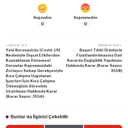
Beğendim
Beğenmedim
0
0
ÖNCEKI YAZI
SONRAKI YAZI
Yeni Koronavirüs (Covid-19)
Beşeri Tıbbi Ürünlerin
Nedeniyle Dışsal Etkilerden
Fiyatlandırılmasına Dair
Kaynaklanan Dönemsel
Kararda Değişiklik Yapılması
Durumlar Kapsamındaki
Hakkında Karar (Karar Sayısı:
Zorlayıcı Sebep Gerekçesiyle
3558)
Kısa Çalışma Uygulanan
İşyerleri İçin Kısa Çalışma
Ödeneğinin Süresinin
Uzatılması Hakkında Karar
(Karar Sayısı: 3556)
Bunlar da İlginizi Çekebilir