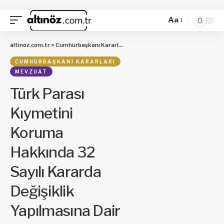
Aa
altinoz.com.tr
>
Cumhurbaşkanı Kararları
>
Türk Parası Kıymetini Koruma Hak
CUMHURBAŞKANI KARARLARI
MEVZUAT
Türk Parası
Kıymetini
Koruma
Hakkında 32
Sayılı Kararda
Değişiklik
Yapılmasına Dair