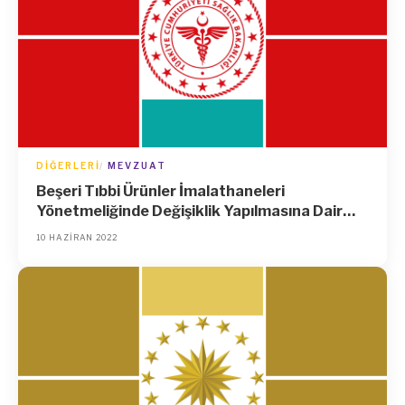
DIĞERLERI
MEVZUAT
Beşeri Tıbbi Ürünler İmalathaneleri
Yönetmeliğinde Değişiklik Yapılmasına Dair
Yönetmelik
10 HAZIRAN 2022