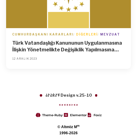
CUMHURBAŞKANI KARARLARI
DIĞERLERI
MEVZUAT
Türk Vatandaşlığı Kanununun Uygulanmasına
İlişkin Yönetmelikte Değişiklik Yapılmasına
Dair Yönetmelik (Karar Sayısı: 7938)
12 ARALIK 2023
𐱁𐰀𐰋𐰉𐰀𐰞 Design v.25-10
Theme-Ruby
Elementor
Foxiz
m
© Altınöz M
1996-2026