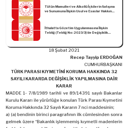
Tütün Mamulleri ve Alkollü İçkilerin Satışına
ve Sunumuna İlişkin Usul ve Esaslar Hakkında
Yönetmeliğin 15 inci Maddesinin
Uygulanması ile İlgili Tebliğ (No: 2025/35)
İthalatta Gözetim Uygulanmasına İlişkin
Tebliğ (Tebliğ No: 2023/3)’de Değişiklik
Yapılmasına Dair Tebliğ
18 Şubat 2021
Recep Tayyip ERDOĞAN
CUMHURBAŞKANI
TÜRK PARASI KIYMETİNİ KORUMA HAKKINDA 32
SAYILI KARARDA DEĞİŞİKLİK YAPILMASINA DAİR
KARAR
MADDE 1- 7/8/1989 tarihli ve 89/14391 sayılı Bakanlar
Kurulu Kararı ile yürürlüğe konulan Türk Parası Kıymetini
Koruma Hakkında 32 Sayılı Kararın 7 nci maddesinin;
a) (a) bendinin birinci paragrafının ilk cümlesinden sonra
gelmek üzere “Bakanlık işlenmemiş kıymetli madenlerin