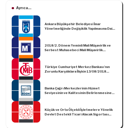
Ayrıca...
Ankara Büyükşehir Belediyesi İmar
Yönetmeliğinde Değişiklik Yapılmasına Dair
Yönetmelik
2018/2. Dönem Yeminli Mali Müşavirlik ve
Serbest Muhasebeci Mali Müşavirlik
Sınavlarına İlişkin Duyuru
Türkiye Cumhuriyet Merkez Bankası’nın
Zorunlu Karşılıklara İlişkin 13/08/2018
Tarihli Basın Duyurusu
Banka Çağrı Merkezlerinin Hizmet
Seviyesinin ve Kalitesinin Belirlenmesine
İlişkin Yönetmelik
Küçük ve Orta Ölçekli İşletmelere Yönelik
Devlet Destekli Ticari Alacak Sigortası
Tarife ve Talimat Tebliğinde Değişiklik
Yapılmasına Dair Tebliğ