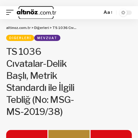
Aa
altinoz.com.tr
>
Diğerleri
>
TS 1036 Cıvatalar-Delik Başlı, Metrik Standardı ile İlgili Tebliğ (No: MSG-MS-2019/38)
DIĞERLERI
MEVZUAT
TS 1036
Cıvatalar-Delik
Başlı, Metrik
Standardı ile İlgili
Tebliğ (No: MSG-
MS-2019/38)