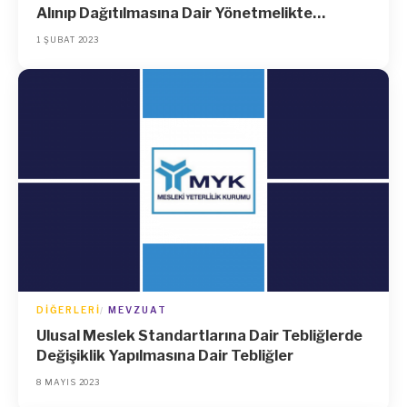
Alınıp Dağıtılmasına Dair Yönetmelikte
Değişiklik Yapılması Hakkında Yönetmelik
1 ŞUBAT 2023
DIĞERLERI
MEVZUAT
Ulusal Meslek Standartlarına Dair Tebliğlerde
Değişiklik Yapılmasına Dair Tebliğler
8 MAYIS 2023