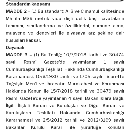
Standardın kapsamı
MADDE 2 –
(1) Bu standart; A, B ve C mamul kalitesinde
M5 ila M39 metrik vida dişli delik başlı cıvataların
tanımını, sınıflandırma ve özelliklerini, numune alma,
muayene ve deneyleri ile piyasaya arz şekline dair
hususları kapsar.
Dayanak
MADDE 3 –
(1) Bu Tebliğ;
10/7/2018
tarihli ve 30474
sayılı Resmî Gazete’de yayımlanan 1 sayılı
Cumhurbaşkanlığı Teşkilatı Hakkında Cumhurbaşkanlığı
Kararnamesi; 10/6/1930 tarihli ve 1705 sayılı Ticarette
Tağşişin Men’i ve İhracatın Murakabesi ve Korunması
Hakkında Kanun ile 15/7/2018 tarihli ve 30479 sayılı
Resmî Gazete’de yayımlanan 4 sayılı Bakanlıklara Bağlı,
İlgili, İlişkili Kurum ve Kuruluşlar ve Diğer Kurum ve
Kuruluşların Teşkilatı Hakkında Cumhurbaşkanlığı
Kararnamesi ve 2/5/2012 tarihli ve 2012/3169 sayılı
Bakanlar Kurulu Kararı ile yürürlüğe konulan