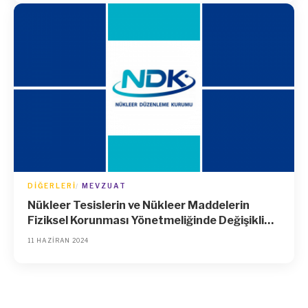
DIĞERLERI
MEVZUAT
Nükleer Tesislerin ve Nükleer Maddelerin
Fiziksel Korunması Yönetmeliğinde Değişiklik
Yapılmasına Dair Yönetmelik
11 HAZIRAN 2024