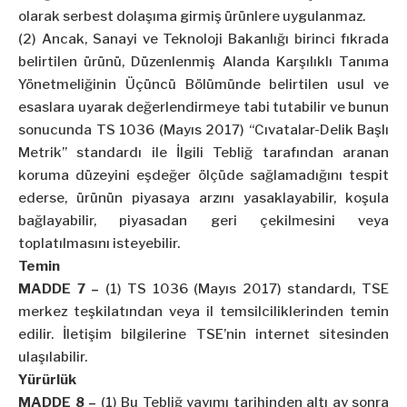
olarak serbest dolaşıma girmiş ürünlere uygulanmaz.
(2) Ancak, Sanayi ve Teknoloji Bakanlığı birinci fıkrada
belirtilen ürünü, Düzenlenmiş Alanda Karşılıklı Tanıma
Yönetmeliğinin Üçüncü Bölümünde belirtilen usul ve
esaslara uyarak değerlendirmeye tabi tutabilir ve bunun
sonucunda TS 1036 (Mayıs 2017) “Cıvatalar-Delik Başlı
Metrik” standardı ile İlgili Tebliğ tarafından aranan
koruma düzeyini eşdeğer ölçüde sağlamadığını tespit
ederse, ürünün piyasaya arzını yasaklayabilir, koşula
bağlayabilir, piyasadan geri çekilmesini veya
toplatılmasını isteyebilir.
Temin
MADDE 7 –
(1) TS 1036 (Mayıs 2017) standardı, TSE
merkez teşkilatından veya il temsilciliklerinden temin
edilir. İletişim bilgilerine TSE’nin internet sitesinden
ulaşılabilir.
Yürürlük
MADDE 8 –
(1) Bu Tebliğ yayımı tarihinden altı ay sonra