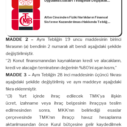
Uygulama Esasları Tebliğinde Değişiklik
Yapılmasına Dair Tebliğ
Altın Cinsinden Fiziki Varlıkların Finansal
Sisteme Kazandırılması Hakkında Tebliğ
(Sayı: 2022/11)
MADDE 2 –
Aynı Tebliğin 19 uncu maddesinin birinci
fıkrasının (a) bendinin 2 numaralı alt bendi aşağıdaki şekilde
değiştirilmiştir.
“2) Konut finansmanından kaynaklanan kredi ve alacakların,
kredi ve alacağın teminatının değerinin %80’ini aşan kısmı,”
MADDE 3 –
Aynı Tebliğin 28 inci maddesinin üçüncü fıkrası
aşağıdaki şekilde değiştirilmiş ve aynı maddeye aşağıdaki
fıkra eklenmiştir.
“(3) Yurt içinde ihraç edilecek TMK’ya ilişkin
ücret, izahname veya ihraç belgesinin ihraççıya teslim
edilmesinden sonra, MKK’nın belirlediği esaslar
çerçevesinde TMK’nın ihraççı havuz hesaplarına
aktarılmasından önce Kurul bütçesine gelir kaydedilmek