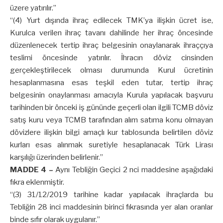
üzere yatırılır.”
“(4) Yurt dışında ihraç edilecek TMK’ya ilişkin ücret ise,
Kurulca verilen ihraç tavanı dahilinde her ihraç öncesinde
düzenlenecek tertip ihraç belgesinin onaylanarak ihraççıya
teslimi öncesinde yatırılır. İhracın döviz cinsinden
gerçekleştirilecek olması durumunda Kurul ücretinin
hesaplanmasına esas teşkil eden tutar, tertip ihraç
belgesinin onaylanması amacıyla Kurula yapılacak başvuru
tarihinden bir önceki iş gününde geçerli olan ilgili TCMB döviz
satış kuru veya TCMB tarafından alım satıma konu olmayan
dövizlere ilişkin bilgi amaçlı kur tablosunda belirtilen döviz
kurları esas alınmak suretiyle hesaplanacak Türk Lirası
karşılığı üzerinden belirlenir.”
MADDE 4 –
Aynı Tebliğin Geçici 2 nci maddesine aşağıdaki
fıkra eklenmiştir.
“(3) 31/12/2019 tarihine kadar yapılacak ihraçlarda bu
Tebliğin 28 inci maddesinin birinci fıkrasında yer alan oranlar
binde sıfır olarak uygulanır.”