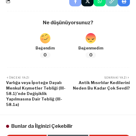
Ne düşünüyorsunuz?
Beğendim
Beğenmedim
0
0
ÖNCEKI YAZI
SONRAKI YAZI
Varlığa veya İpoteğe Dayalı
Antik Mısırlılar Kedilerini
Menkul Kıymetler Tebliği (III-
Neden Bu Kadar Çok Sevdi?
58.1)’nde Değişiklik
Yapılmasına Dair Tebliğ (III-
58.1a)
Bunlar da İlginizi Çekebilir