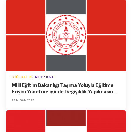
DIĞERLERI
MEVZUAT
Millî Eğitim Bakanlığı Taşıma Yoluyla Eğitime
Erişim Yönetmeliğinde Değişiklik Yapılmasına
Dair Yönetmelik
26 NISAN 2023