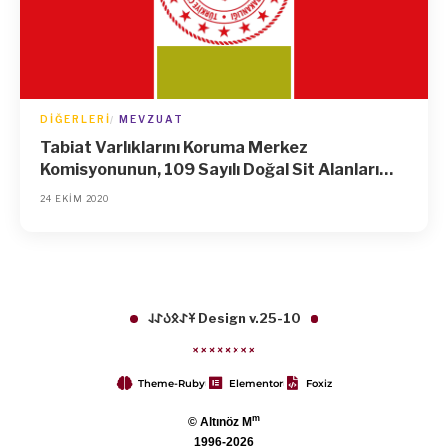
DIĞERLERI
MEVZUAT
Tabiat Varlıklarını Koruma Merkez
Komisyonunun, 109 Sayılı Doğal Sit Alanları
Koruma ve Kullanma Koşulları İlke Kararında
24 EKIM 2020
Değişiklik Yapılmasına Dair İlke Kararı (No: 111)
𐱁𐰀𐰋𐰉𐰀𐰞 Design v.25-10
Theme-Ruby
Elementor
Foxiz
m
© Altınöz M
1996-2026