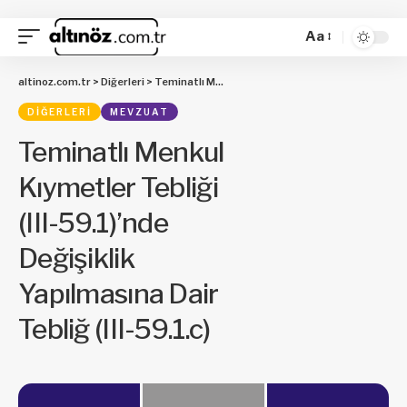
Aa
altinoz.com.tr
>
Diğerleri
>
Teminatlı Menkul Kıymetler Tebliği (III-59.1)’nde Değişiklik Yapılmasına Dair Tebliğ (III-59.1.c)
DIĞERLERI
MEVZUAT
Teminatlı Menkul
Kıymetler Tebliği
(III-59.1)’nde
Değişiklik
Yapılmasına Dair
Tebliğ (III-59.1.c)