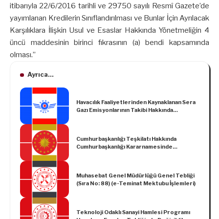
itibarıyla 22/6/2016 tarihli ve 29750 sayılı Resmî Gazete’de
yayımlanan Kredilerin Sınıflandırılması ve Bunlar İçin Ayrılacak
Karşılıklara İlişkin Usul ve Esaslar Hakkında Yönetmeliğin 4
üncü maddesinin birinci fıkrasının (a) bendi kapsamında
olması.”
Ayrıca...
Havacılık Faaliyetlerinden Kaynaklanan Sera
Gazı Emisyonlarının Takibi Hakkında
Yönetmelik (SHY-16.4)
Cumhurbaşkanlığı Teşkilatı Hakkında
Cumhurbaşkanlığı Kararnamesinde
Değişiklik Yapılmasına Dair Cumhurbaşkanlığı
Kararnamesi (Kararname Numarası: 61)
Muhasebat Genel Müdürlüğü Genel Tebliği
(Sıra No: 88) (e-Teminat Mektubu İşlemleri)
Teknoloji Odaklı Sanayi Hamlesi Programı