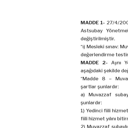
MADDE 1-
27/4/200
Astsubay Yönetmeli
değiştirilmiştir.
“ı) Mesleki sınav: Muv
değerlendirme testin
MADDE 2-
Aynı Y
aşağıdaki şekilde deği
“Madde 8 – Muvazza
şartlar şunlardır:
a) Muvazzaf subayl
şunlardır:
1) Yedinci fiili hizme
fiili hizmet yılını bi
2) Muvazzaf subaylı