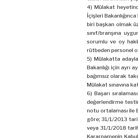
4) Mülakat heyetind
İçişleri Bakanlığınca 
biri başkan olmak üz
sınıf/branşına uygun
sorumlu ve oy hakk
rütbeden personel ola
5) Mülakatta adaylar
Bakanlığı için ayrı a
bağımsız olarak takdi
Mülakat sınavına kat
6) Başarı sıralaması
değerlendirme testi
notu ortalaması ile 
göre; 31/1/2013 tarih
veya 31/1/2018 tari
Kararnamenin Kabul 