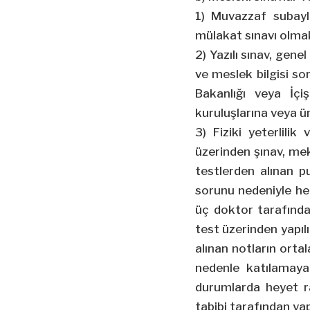
1) Muvazzaf subaylığ
mülakat sınavı olmak
2) Yazılı sınav, genel
ve meslek bilgisi sor
Bakanlığı veya İçi
kuruluşlarına veya üni
3) Fiziki yeterlili
üzerinden şınav, mek
testlerden alınan p
sorunu nedeniyle her
üç doktor tarafında
test üzerinden yapılı
alınan notların orta
nedenle katılamayan
durumlarda heyet r
tabibi tarafından yap