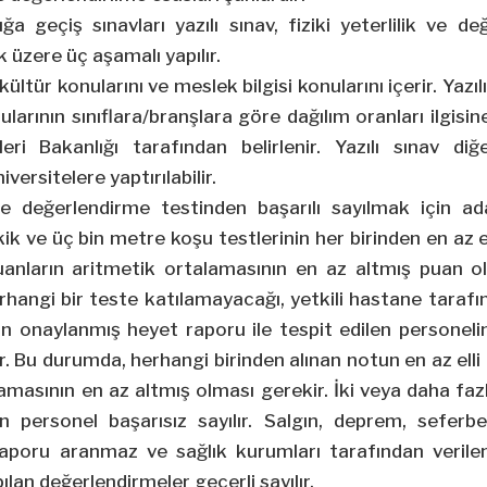
a geçiş sınavları yazılı sınav, fiziki yeterlilik ve de
 üzere üç aşamalı yapılır.
 kültür konularını ve meslek bilgisi konularını içerir. Yaz
ularının sınıflara/branşlara göre dağılım oranları ilgis
şleri Bakanlığı tarafından belirlenir. Yazılı sınav 
versitelere yaptırılabilir.
k ve değerlendirme testinden başarılı sayılmak için 
ik ve üç bin metre koşu testlerinin her birinden en az e
uanların aritmetik ortalamasının en az altmış puan ol
hangi bir teste katılamayacağı, yetkili hastane tarafı
n onaylanmış heyet raporu ile tespit edilen personelin
r. Bu durumda, herhangi birinden alınan notun en az elli
lamasının en az altmış olması gerekir. İki veya daha faz
 personel başarısız sayılır. Salgın, deprem, seferbe
aporu aranmaz ve sağlık kurumları tarafından verilen
ılan değerlendirmeler geçerli sayılır.