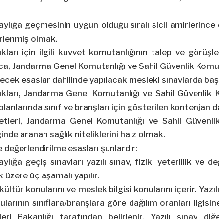
lığa geçmesinin uygun olduğu sıralı sicil amirlerince
lirlenmiş olmak.
ları için ilgili kuvvet komutanlığının talep ve görüşler
, Jandarma Genel Komutanlığı ve Sahil Güvenlik Komutanl
necek esaslar dahilinde yapılacak mesleki sınavlarda başa
kları, Jandarma Genel Komutanlığı ve Sahil Güvenlik 
lanlarında sınıf ve branşları için gösterilen kontenjan d
vetleri, Jandarma Genel Komutanlığı ve Sahil Güvenli
nde aranan sağlık niteliklerini haiz olmak.
e değerlendirilme esasları şunlardır:
ığa geçiş sınavları yazılı sınav, fiziki yeterlilik ve d
 üzere üç aşamalı yapılır.
 kültür konularını ve meslek bilgisi konularını içerir. Yaz
ularının sınıflara/branşlara göre dağılım oranları ilgis
şleri Bakanlığı tarafından belirlenir. Yazılı sınav 