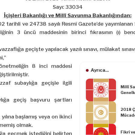
Sayı: 33034
İçişleri Bakanlığı ve Millî Savunma Bakanlığından:
2 tarihli ve 24738 sayılı Resmî Gazete’de yayımlanan
ğinin 3 üncü maddesinin birinci fıkrasının (ı) bend
azzaflığa geçişte yapılacak yazılı sınavı, mülakat sınavı i
i,”
önetmeliğin 8 inci maddesi
Ayrıca...
ştirilmiştir.
f subaylığa geçişle ilgili
Millî S
Genelk
Kuvvet
ığa geçiş başvuru şartları
İlk Def
2018 Ço
Memurl
Mücadele
İçin Ya
t yılına başlamış veya on ikinci
2018/3
Hakkın
tirmemiş olmak.
Genelg
Değişik
Fikri v
Yönetm
ğa geçmek istediğini belirten