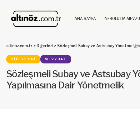
ANA SAYFA
İNEBOLU’DA MEVZ
altinoz.com.tr
>
Diğerleri
>
Sözleşmeli Subay ve Astsubay Yönetmeliğind
DIĞERLERI
MEVZUAT
Sözleşmeli Subay ve Astsubay Yö
Yapılmasına Dair Yönetmelik