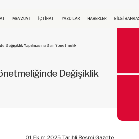
UAT
MEVZUAT
İÇTİHAT
YAZDILAR
HABERLER
BİLGİ BANKA
e Değişiklik Yapılmasına Dair Yönetmelik
netmeliğinde Değişiklik
01 Ekim 2025 Tarihli Resmî Gazete