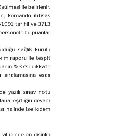
ülmesi ile belirlenir.
n, komando ihtisas
4/1991 tarihli ve 3713
personele bu puanlar
olduğu sağlık kurulu
kim raporu ile tespit
puanın %37’si dikkate
rı sıralamasına esas
ce yazılı sınav notu
lana, eşitliğin devam
sı halinde ise kıdem
yıl içinde on disiplin