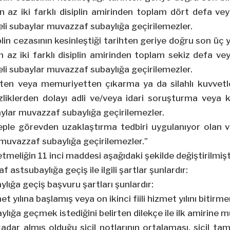
 az iki farklı disiplin amirinden toplam dört defa vey
li subaylar muvazzaf subaylığa geçirilemezler.
plin cezasının kesinleştiği tarihten geriye doğru son üç yıl
 az iki farklı disiplin amirinden toplam sekiz defa vey
li subaylar muvazzaf subaylığa geçirilemezler.
ten veya memuriyetten çıkarma ya da silahlı kuvvetl
izliklerden dolayı adli ve/veya idari soruşturma veya
ylar muvazzaf subaylığa geçirilemezler.
eple görevden uzaklaştırma tedbiri uygulanıyor olan 
muvazzaf subaylığa geçirilemezler.”
tmeliğin 11 inci maddesi aşağıdaki şekilde değiştirilmişt
astsubaylığa geçiş ile ilgili şartlar şunlardır:
lığa geçiş başvuru şartları şunlardır:
et yılına başlamış veya on ikinci fiili hizmet yılını bitir
lığa geçmek istediğini belirten dilekçe ile ilk amirine
kadar almış olduğu sicil notlarının ortalaması, sicil 