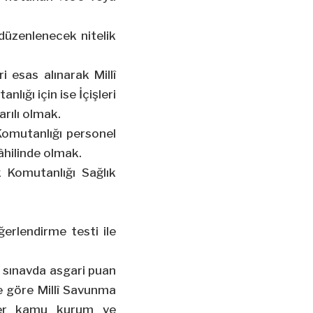
 düzenlenecek nitelik
i esas alınarak Millî
ığı için ise İçişleri
rılı olmak.
Komutanlığı personel
âhilinde olmak.
k Komutanlığı Sağlık
eğerlendirme testi ile
ılı sınavda asgari puan
ine göre Millî Savunma
diğer kamu kurum ve