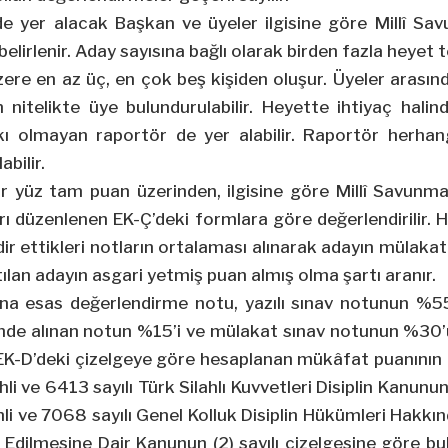
e yer alacak Başkan ve üyeler ilgisine göre Millî Sa
belirlenir. Aday sayısına bağlı olarak birden fazla heyet te
ere en az üç, en çok beş kişiden oluşur. Üyeler arasın
 nitelikte üye bulundurulabilir. Heyette ihtiyaç halin
ı olmayan raportör de yer alabilir. Raportör herhang
bilir.
 yüz tam puan üzerinden, ilgisine göre Millî Savunma 
yrı düzenlenen EK-Ç’deki formlara göre değerlendirilir. 
r ettikleri notların ortalaması alınarak adayın mülakat 
ılan adayın asgari yetmiş puan almış olma şartı aranır.
na esas değerlendirme notu, yazılı sınav notunun %55’i,
nde alınan notun %15’i ve mülakat sınav notunun %30’u
EK-D’deki çizelgeye göre hesaplanan mükâfat puanının 
li ve 6413 sayılı Türk Silahlı Kuvvetleri Disiplin Kanununu
hli ve 7068 sayılı Genel Kolluk Disiplin Hükümleri Hak
Edilmesine Dair Kanunun (2) sayılı çizelgesine göre b