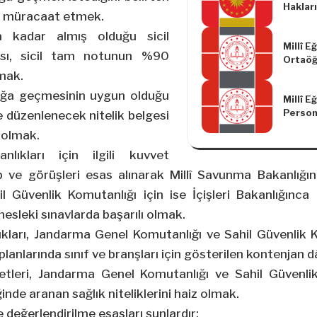
Haklar
ine müracaat etmek.
ile İlgi
Cumhur
a kadar almış olduğu sicil
Millî E
ası, sicil tam notunun %90
Ortaöğ
Yönetm
mak.
Yapılm
ığa geçmesinin uygun olduğu
Millî E
Yönetm
Person
nce düzenlenecek nitelik belgesi
Yüksel
ş olmak.
ve Yer
Atanma
lıkları için ilgili kuvvet
Yönetm
p ve görüşleri esas alınarak Millî Savunma Bakanlığ
Yapılm
l Güvenlik Komutanlığı için ise İçişleri Bakanlığınca 
Yönetm
mesleki sınavlarda başarılı olmak.
kları, Jandarma Genel Komutanlığı ve Sahil Güvenlik 
lanlarında sınıf ve branşları için gösterilen kontenjan d
vetleri, Jandarma Genel Komutanlığı ve Sahil Güvenli
nde aranan sağlık niteliklerini haiz olmak.
e değerlendirilme esasları şunlardır: