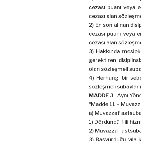
cezası puanı veya en
cezası alan sözleşme
2) En son alınan disi
cezası puanı veya en
cezası alan sözleşme
3) Hakkında meslek
gerektiren disiplins
olan sözleşmeli suba
4) Herhangi bir seb
sözleşmeli subaylar 
MADDE 3-
Aynı Yöne
“Madde 11 – Muvazzaf 
a) Muvazzaf astsubay
1) Dördüncü fiili hizm
2) Muvazzaf astsubay
3) Başvurduğu yıla 