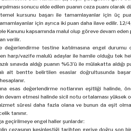
arpılması sonucu elde edilen puanın ceza puanı olarak düş
emel kursunu başarı ile tamamlayanlar için üç pua
 tamamlayanlar için ayrıca iki puan daha ilave edilir. 12/
dele Kanunu kapsamında malul olup göreve devam eden 
n verilir.
k ve değerlendirme testine katılmasına engel durumu 
ilen harp/vazife malulü adaylar ile hamile olduğu tek he
yazılı sınavda aldığı puanın %63’ü ile mülakatta aldığı 
lı alt bentte belirtilen esaslar doğrultusunda başa
hesaplanır.
ına esas değerlendirme notlarının eşitliği halinde, ön
ğin devam etmesi halinde sicil notu ortalaması yüksek o
i hizmet süresi daha fazla olana ve bunun da eşit olma
elik tanınır.
a geçirilmeye engel haller şunlardır:
plin cezasının kesinleştiği tarihten geriye doğru son bir 