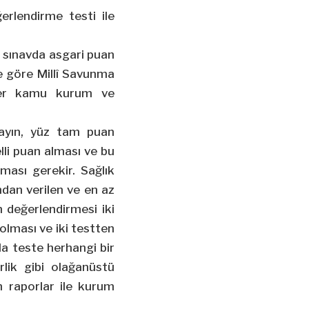
ğerlendirme testi ile
ılı sınavda asgari puan
ine göre Millî Savunma
diğer kamu kurum ve
adayın, yüz tam puan
lli puan alması ve bu
ması gerekir. Sağlık
ndan verilen ve en az
 değerlendirmesi iki
 olması ve iki testten
la teste herhangi bir
rlik gibi olağanüstü
 raporlar ile kurum