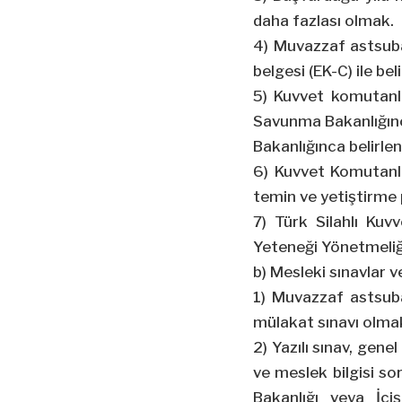
daha fazlası olmak.
4) Muvazzaf astsubay
belgesi (EK-C) ile be
5) Kuvvet komutanlık
Savunma Bakanlığınca
Bakanlığınca belirle
6) Kuvvet Komutanlı
temin ve yetiştirme p
7) Türk Silahlı Kuv
Yeteneği Yönetmeliği
b) Mesleki sınavlar v
1) Muvazzaf astsubayl
mülakat sınavı olmak
2) Yazılı sınav, genel
ve meslek bilgisi sor
Bakanlığı veya İçi