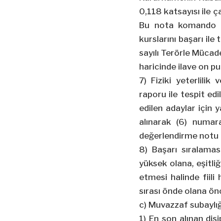
0,118 katsayısı ile ç
Bu nota komando t
kurslarını başarı ile
sayılı Terörle Müca
haricinde ilave on pua
7) Fiziki yeterlili
raporu ile tespit ed
edilen adaylar için 
alınarak (6) numara
değerlendirme notu 
8) Başarı sıralamas
yüksek olana, eşitli
etmesi halinde fiil
sırası önde olana önc
c) Muvazzaf subaylığ
1) En son alınan disi