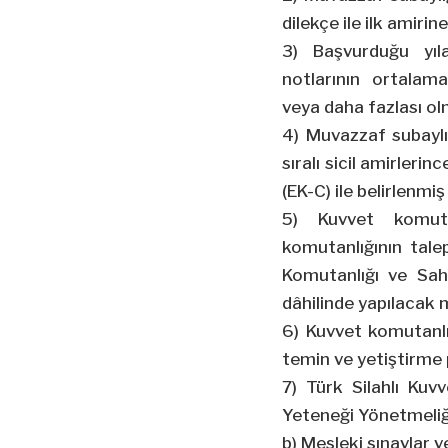
dilekçe ile ilk amir
3) Başvurduğu yıl
notlarının ortalam
veya daha fazlası ol
4) Muvazzaf subayl
sıralı sicil amirleri
(EK-C) ile belirlenmi
5) Kuvvet komutan
komutanlığının tale
Komutanlığı ve Sahi
dâhilinde yapılacak 
6) Kuvvet komutanlı
temin ve yetiştirme p
7) Türk Silahlı Kuv
Yeteneği Yönetmeliği
b) Mesleki sınavlar v