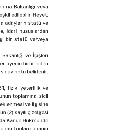
vunma Bakanlığı veya
şkil edilebilir. Heyet,
da adayların statü ve
de, idari hususlardan
i bir statü ve/veya
Bakanlığı ve İçişleri
Her üyenin birbirinden
sınav notu belirlenir.
 fiziki yeterlilik ve
nun toplamına, sicil
eklenmesi ve ilgisine
n (2) sayılı çizelgesi
kında Kanun Hükmünde
ulunan toplam puanın