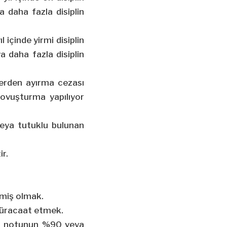
a daha fazla disiplin
 içinde yirmi disiplin
a daha fazla disiplin
erden ayırma cezası
 kovuşturma yapılıyor
veya tutuklu bulunan
ir.
memiş olmak.
 müracaat etmek.
tam notunun %90 veya