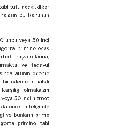
bi tutulacağı, diğer
snaların bu Kanunun
 30 uncu veya 50 inci
 sigorta primine esas
ferit başvurularına,
unmakta ve tedavül
şında altının ödeme
lan bir ödemenin nakdi
karşılığı olmaksızın
u veya 50 inci hizmet
a da ücret niteliğinde
eği ve bunların prime
gorta primine tabi