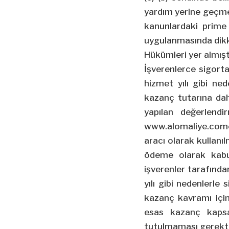
yardım yerine geçme
kanunlardaki prime
uygulanmasında dikk
Hükümleri yer almışt
İşverenlerce sigorta
hizmet yılı gibi ned
kazanç tutarına dah
yapılan değerlend
www.alomaliye.come
aracı olarak kullanıl
ödeme olarak kabul 
işverenler tarafında
yılı gibi nedenlerle 
kazanç kavramı içind
esas kazanç kapsa
tutulmaması gerekti