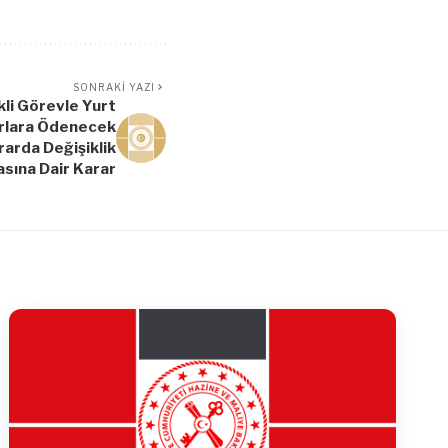
SONRAKI YAZI
i Görevle Yurt
rlara Ödenecek
ararda Değişiklik
asına Dair Karar