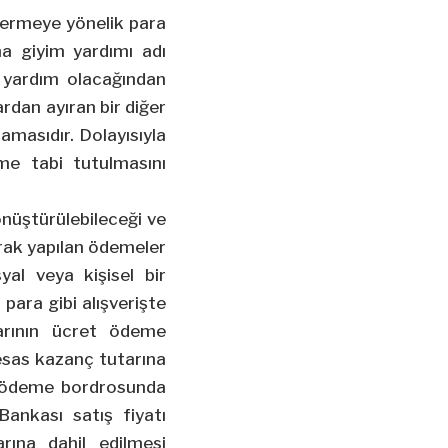
idermeye yönelik para
na giyim yardımı adı
 yardım olacağından
rdan ayıran bir diğer
amasıdır. Dolayısıyla
me tabi tutulmasını
önüştürülebileceği ve
arak yapılan ödemeler
yal veya kişisel bir
 para gibi alışverişte
larının ücret ödeme
 esas kazanç tutarına
cak ödeme bordrosunda
Bankası satış fiyatı
rına dahil edilmesi