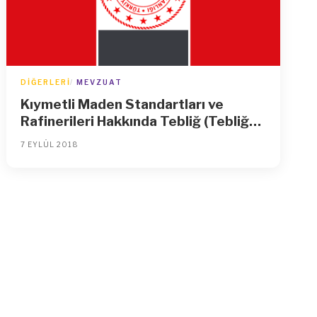
DIĞERLERI
MEVZUAT
Kıymetli Maden Standartları ve
Rafinerileri Hakkında Tebliğ (Tebliğ
No: 2006/1)’de Değişiklik Yapılmasına
7 EYLÜL 2018
Dair Tebliğ