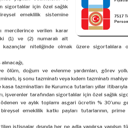
Fiyatl
Kararla
n sigortalılar için özel sağlık
ireysel emeklilik sistemine
7517 Tü
Person
Kanunl
ı mercilerince verilen karar
Yapılm
ki (1) ve (2) numaralı alt
en kazançlar niteliğinde olmak üzere sigortalılara 
 alınacağı,
ve ölüm, doğum ve evlenme yardımları, görev yollu
zminatı, iş sonu tazminatı veya kıdem tazminatı mahiye
e kasa tazminatları ile Kurumca tutarları yıllar itibarıy
, işverenler tarafından sigortalılar için özel sağlık sig
e ödenen ve aylık toplamı asgari ücretin % 30’unu g
 bireysel emeklilik katkı payları tutarlarının, prim
rtilen istisnalar dışında her ne adla yapılırsa yapılsın