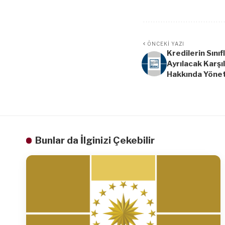
ÖNCEKI YAZI
Kredilerin Sınıf
Ayrılacak Karşıl
Hakkında Yöne
Bunlar da İlginizi Çekebilir