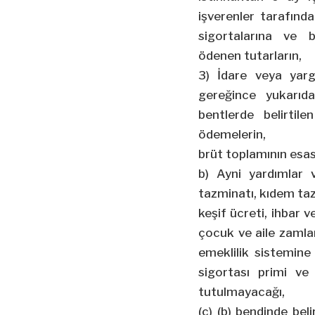
işverenler tarafında
sigortalarına ve b
ödenen tutarların,
3) İdare veya yarg
gereğince yukarıda
bentlerde belirtil
ödemelerin,
brüt toplamının esas
b) Ayni yardımlar 
tazminatı, kıdem ta
keşif ücreti, ihbar v
çocuk ve aile zamları
emeklilik sistemin
sigortası primi ve
tutulmayacağı,
(c) (b) bendinde beli