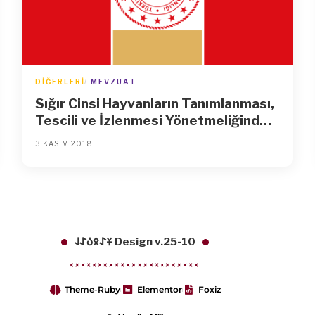
DIĞERLERI
MEVZUAT
Sığır Cinsi Hayvanların Tanımlanması,
Tescili ve İzlenmesi Yönetmeliğinde
Değişiklik Yapılmasına Dair
3 KASIM 2018
Yönetmelik
𐱁𐰀𐰋𐰉𐰀𐰞 Design v.25-10
Theme-Ruby
Elementor
Foxiz