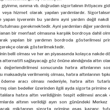
 giyinme, ısınma vb. doğrudan sigortalının ihtiyacını g
 veya hizmet olarak yapılan yardımlardır. Sigortalısı
e yapan işverenin bu yardımı ayni yardım değil nakdi
 tutulması gerekmektedir. Ayni yardımları diğer yardımla
ğlanan bir menfaat olmasına karşılık bordroya dahil olm
larak yapılan bir yardımın bordroda gösterilmesi pri
 gerekçe olarak gösterilmektedir.
inin belli olması ve her an piyasasında kolayca nakde d
 alternatifi sağlayacağı göz önüne alındığında altın ol
 değerlendirilmesi sonucunda hatıra altınlarının sos
ı maksadıyla verilmemiş olması, hatıra altınlarının tıpkı
ir ödeme aracı olması nedeniyle, hatıra altın tutar
lmış olan bedeller üzerinden ilgili ayda sigorta primine
rtalılara hatıra altın verildiğinin tespit edilmesi an
mlarda altının verildiği ayın son günündeki Merkez 
acak miktarının sigorta primine esas kazanç tuta