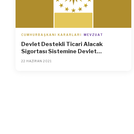
CUMHURBAŞKANI KARARLARI
MEVZUAT
Devlet Destekli Ticari Alacak
Sigortası Sistemine Devlet
Tarafından Taahhüt Edilecek
22 HAZIRAN 2021
Reasürans Desteğine Dair Karar
(Karar Sayısı: 4092)