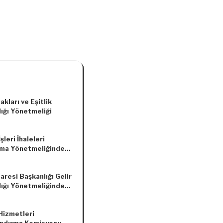
akları ve Eşitlik
ığı Yönetmeliği
şleri İhaleleri
ma Yönetmeliğinde
lik Yapılmasına Dair
elik
daresi Başkanlığı Gelir
ığı Yönetmeliğinde
lik Yapılmasına Dair
elik
 Hizmetleri