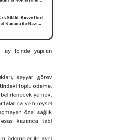
andırma Komisyonu
rı
rk Silâhlı Kuvvetleri
el Kanunu ile Bazı
arda Değişiklik
asına Dair Kanun
o ay içinde yapılan
kları, seyyar görev
tindeki toplu ödeme,
la belirlenecek yemek,
ortalarına ve bireysel
eçmeyen özel sağlık
e esas kazanca tabi
 tüm ödemeler ile ayni