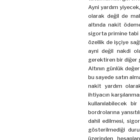
Ayni yardım yiyecek,
olarak değil de mal
altında nakit ödem
sigorta primine tabi
özellik de işçiye sa
ayni değil nakdi o
gerektiren bir diğer
Altının günlük değer
bu sayede satın alma
nakit yardım olarak
ihtiyacın karşılanmas
kullanılabilecek b
bordrolarına yansıtı
dahil edilmesi, sigo
gösterilmediği duru
üzerinden hesaplan