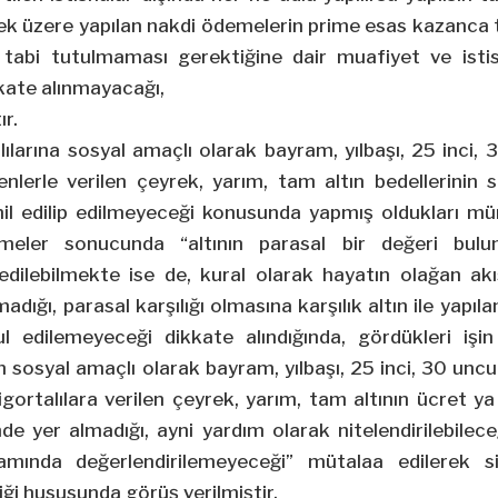
k üzere yapılan nakdi ödemelerin prime esas kazanca ta
 tabi tutulmaması gerektiğine dair muafiyet ve isti
ate alınmayacağı,
ır.
lılarına sosyal amaçlı olarak bayram, yılbaşı, 25 inci,
enlerle verilen çeyrek, yarım, tam altın bedellerinin
il edilip edilmeyeceği konusunda yapmış oldukları mün
irmeler sonucunda “altının parasal bir değeri bul
dilebilmekte ise de, kural olarak hayatın olağan akı
madığı, parasal karşılığı olmasına karşılık altın ile yapı
edilemeyeceği dikkate alındığında, gördükleri işin 
n sosyal amaçlı olarak bayram, yılbaşı, 25 inci, 30 unc
sigortalılara verilen çeyrek, yarım, tam altının ücret y
e yer almadığı, ayni yardım olarak nitelendirilebilec
mında değerlendirilemeyeceği” mütalaa edilerek si
ği hususunda görüş verilmiştir.