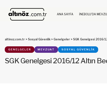
ANA SAYFA
İNEBOLU’DA MEVZ
altinoz.com.tr
>
Sosyal Güvenlik
>
Genelgeler
>
SGK Genelgesi 2016/12 
GENELGELER
MEVZUAT
SOSYAL GÜVENLIK
SGK Genelgesi 2016/12 Altın Bed