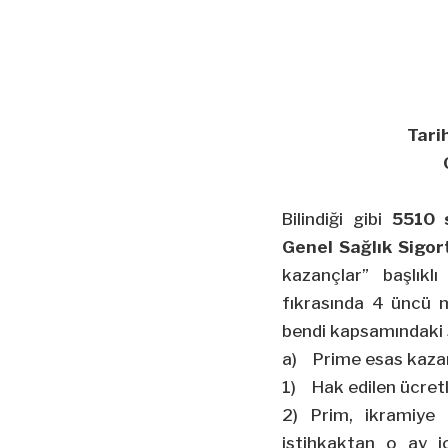
Tari
Bilindiği gibi
5510 s
Genel Sağlık Sigo
kazançlar” başlıkl
fıkrasında 4 üncü ma
bendi kapsamındaki s
a) Prime esas kazan
1) Hak edilen ücretl
2) Prim, ikramiye 
istihkaktan o ay i