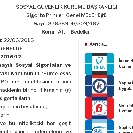
SOSYAL GÜVENLİK KURUMU BAŞKANLIĞI
Sigorta Primleri Genel Müdürlüğü
Sayı
: 87838906/309/482
Konu
: Altın Bedelleri
h
: 22/06/2016
Ayrıca...
GENELGE
2016/12
İnsan H
ayılı Sosyal Sigortalar ve
Uzmanl
rtası Kanununun
“Prime esas
ı 80 inci maddesinin birinci
Yapım İ
Uygula
ddenin birinci fıkrasının (a)
Değişik
igortalıların
Yönetm
Gelir İ
çlarının hesabında;
Uzmanl
erin,
Değişik
Yönetm
ve bu nitelikteki her çeşit
Sağlık
çinde yapılan ödemelerin ve