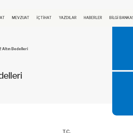
UAT
MEVZUAT
İÇTİHAT
YAZDILAR
HABERLER
BİLGİ BANKA
Altın Bedelleri
elleri
T.C.