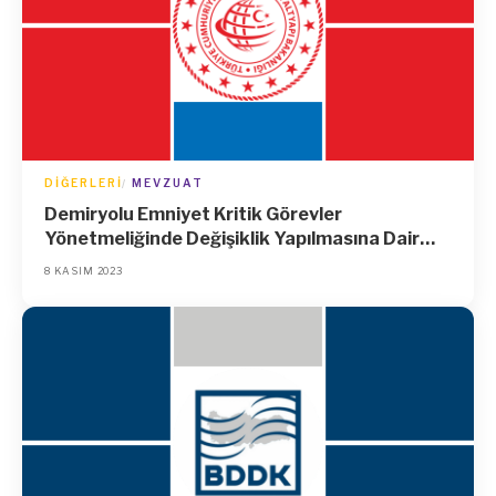
DIĞERLERI
MEVZUAT
Demiryolu Emniyet Kritik Görevler
Yönetmeliğinde Değişiklik Yapılmasına Dair
Yönetmelik
8 KASIM 2023