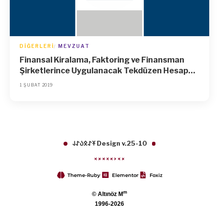
DIĞERLERI
MEVZUAT
Finansal Kiralama, Faktoring ve Finansman
Şirketlerince Uygulanacak Tekdüzen Hesap
Planı ve İzahnamesi Hakkında Tebliğde
1 ŞUBAT 2019
Değişiklik Yapılmasına Dair Tebliğ
𐱁𐰀𐰋𐰉𐰀𐰞 Design v.25-10
Theme-Ruby
Elementor
Foxiz
m
© Altınöz M
1996-2026