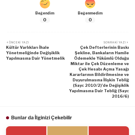
Beğendim
Beğenmedim
0
0
ÖNCEKI YAZI
SONRAKI YAZI
Kültür Varlıkları İhale
Çek Defterlerinin Baskı
Yönetmeliğinde Değişiklik
Şekline, Bankaların Hamile
Yapılmasına Dair Yönetmelik
Ödemekle Yükümlü Olduğu
Miktar ile Çek Düzenleme ve
Çek Hesabı Açma Yasağı
Kararlarının Bildirilmesine ve
Duyurulmasına İlişkin Tebliğ
(Sayı: 2010/2)’de Değişiklik
Yapılmasına Dair Tebliğ (Sayı:
2016/6)
Bunlar da İlginizi Çekebilir