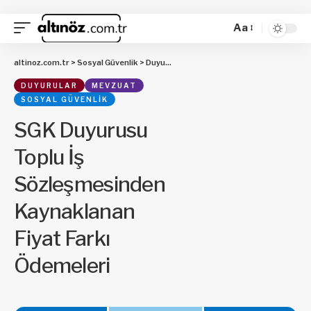
Aa
altinoz.com.tr
>
Sosyal Güvenlik
>
Duyurular
>
SGK Duyurusu Toplu İş Sözleşm
DUYURULAR
MEVZUAT
SOSYAL GÜVENLIK
SGK Duyurusu
Toplu İş
Sözleşmesinden
Kaynaklanan
Fiyat Farkı
Ödemeleri