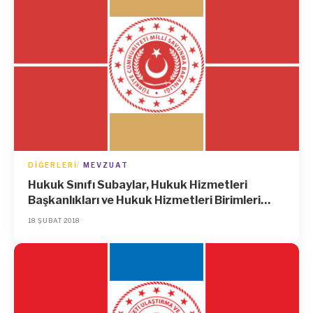
DIĞERLERI
MEVZUAT
Hukuk Sınıfı Subaylar, Hukuk Hizmetleri
Başkanlıkları ve Hukuk Hizmetleri Birimleri
Hakkında Yönetmelik
18 ŞUBAT 2018