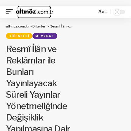
Aa
altinoz.com.tr
>
Diğerleri
>
Resmî İlân ve Reklâmlar ile Bunları Yayınlayacak Süreli Yayınlar Yönetmeliğinde Değişiklik Yapılmasına Dair Yönetmelik
DIĞERLERI
MEVZUAT
Resmî İlân ve
Reklâmlar ile
Bunları
Yayınlayacak
Süreli Yayınlar
Yönetmeliğinde
Değişiklik
Yapılmasına Dair