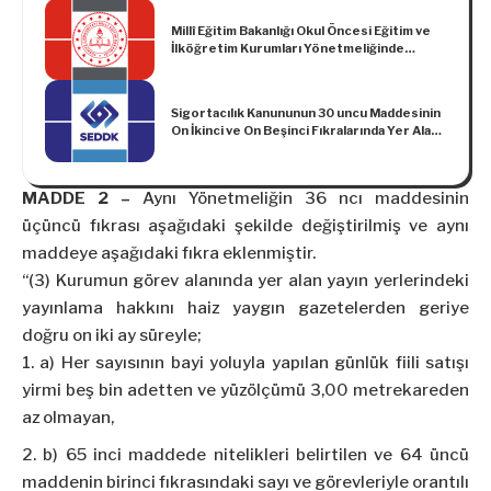
Millî Eğitim Bakanlığı Okul Öncesi Eğitim ve
İlköğretim Kurumları Yönetmeliğinde
Değişiklik Yapılmasına Dair Yönetmelik
Sigortacılık Kanununun 30 uncu Maddesinin
On İkinci ve On Beşinci Fıkralarında Yer Alan
Parasal Sınırların Artırılmasına İlişkin
Tebliğde Değişiklik Yapılmasına Dair Tebliğ
MADDE 2 –
Aynı Yönetmeliğin 36 ncı maddesinin
üçüncü fıkrası aşağıdaki şekilde değiştirilmiş ve aynı
maddeye aşağıdaki fıkra eklenmiştir.
“(3) Kurumun görev alanında yer alan yayın yerlerindeki
yayınlama hakkını haiz yaygın gazetelerden geriye
doğru on iki ay süreyle;
a) Her sayısının bayi yoluyla yapılan günlük fiili satışı
yirmi beş bin adetten ve yüzölçümü 3,00 metrekareden
az olmayan,
b) 65 inci maddede nitelikleri belirtilen ve 64 üncü
maddenin birinci fıkrasındaki sayı ve görevleriyle orantılı