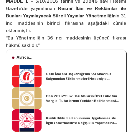
MADDE 1 –
5/10/2016 tarihli ve 29848 sayılı Resmî
Gazete’de yayımlanan
Resmî İlân ve Reklâmlar ile
Bunları Yayınlayacak Süreli Yayınlar Yönetmeliğin
in 31
inci maddesinin birinci fıkrasına aşağıdaki cümle
eklenmiştir.
“Bu Yönetmeliğin 36 ncı maddesinin üçüncü fıkrası
hükmü saklıdır.”
Ayrıca...
Gelir İdaresi Başkanlığı’nın Koronavirüs
Salgınından Etkilenmeleri Nedeniyle
Beyanları Uzatılarak Ödemeleri Ertelenen
Mükellefler Hakkındaki 24/03/20120 Tarihli
Duyurusu
BKK 2016/9567 Bazı Malların Özel Tüketim
Vergisi Tutarlarının Yeniden Belirlenmesi
Hakkında Karar
Kimlik Bildirme Kanununun Uygulanması ile
İlgili Yönetmelikte Değişiklik Yapılmasına
Dair Yönetmelik