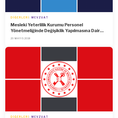
DIĞERLERI
MEVZUAT
Mesleki Yeterlilik Kurumu Personel
Yönetmeliğinde Değişiklik Yapılmasına Dair
Yönetmelik
20 MAYIS 2018
DIĞERLERI
MEVZUAT