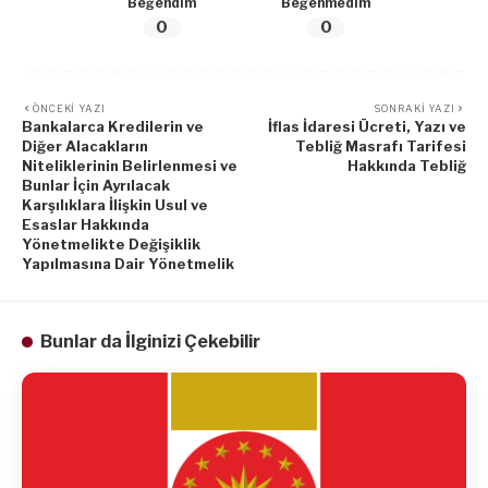
Beğendim
Beğenmedim
0
0
ÖNCEKI YAZI
SONRAKI YAZI
Bankalarca Kredilerin ve
İflas İdaresi Ücreti, Yazı ve
Diğer Alacakların
Tebliğ Masrafı Tarifesi
Niteliklerinin Belirlenmesi ve
Hakkında Tebliğ
Bunlar İçin Ayrılacak
Karşılıklara İlişkin Usul ve
Esaslar Hakkında
Yönetmelikte Değişiklik
Yapılmasına Dair Yönetmelik
Bunlar da İlginizi Çekebilir