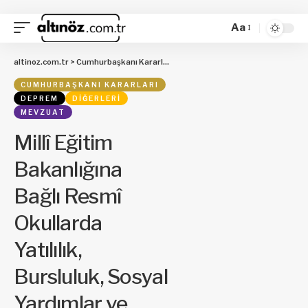
Aa
altinoz.com.tr
>
Cumhurbaşkanı Kararları
>
Millî Eğitim Bakanlığına Bağlı Re
CUMHURBAŞKANI KARARLARI
DEPREM
DIĞERLERI
MEVZUAT
Millî Eğitim
Bakanlığına
Bağlı Resmî
Okullarda
Yatılılık,
Bursluluk, Sosyal
Yardımlar ve