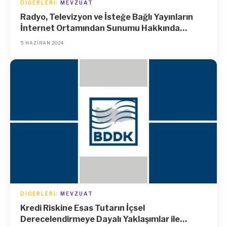
DIĞERLERI
MEVZUAT
Radyo, Televizyon ve İsteğe Bağlı Yayınların
İnternet Ortamından Sunumu Hakkında
Yönetmelikte Değişiklik Yapılmasına Dair
5 HAZIRAN 2024
Yönetmelik
DIĞERLERI
MEVZUAT
Kredi Riskine Esas Tutarın İçsel
Derecelendirmeye Dayalı Yaklaşımlar ile