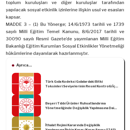
toplum kuruluşları ve diğer kuruluşlar tarafından
yapılacak sosyal etkinlik izinlerine ilişkin usul ve esasları
kapsar.
MADDE 3 – (1) Bu Yönerge; 14/6/1973 tarihli ve 1739
sayılı Millî Eğitim Temel Kanunu, 8/6/2017 tarihli ve
30090 sayılı Resmî Gazete’de yayımlanan Millî Eğitim
Bakanlığı Eğitim Kurumlan Sosyal Etkinlikler Yönetmeliği
hükümlerine dayanılarak hazırlanmıştır.
Ayrıca...
Türk Gıda Kodeksi Gıdalardaki Bitki
Toksinleri Seviyelerinin Resmî Kontrolü İçin
Numune Alma ve Analiz Metodu Kriterleri
Tebliği (No: 2025/8)
Beşeri Tıbbi Ürünler Ruhsatlandırma
Yönetmeliğinde Değişiklik Yapılmasına Dair
Yönetmelik
İthalat Rejimi Kararında Değişiklik
Yapılmasına İlişkin Karar (Karar Sayısı: 5745)