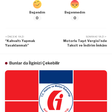
Beğendim
Beğenmedim
0
0
ÖNCEKI YAZI
SONRAKI YAZI
“Kahvaltı Yapmak
Motorlu Taşıt Vergisi’nde
Yasaklanmalı”
Taksit ve İndirim İmkânı
Bunlar da İlginizi Çekebilir