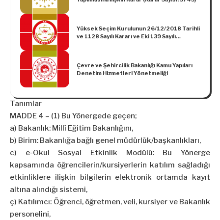
Yüksek Seçim Kurulunun 26/12/2018 Tarihli
ve 1128 Sayılı Kararı ve Eki 139 Sayılı
Genelge 31 Mart 2019 Pazar Günü Yapılacak
Mahalli İdareler Seçimlerinde İl, İlçe ve
Geçici İlçe Seçim Kurullarının Görev ve
Çevre ve Şehircilik Bakanlığı Kamu Yapıları
Yetkileri
Denetim Hizmetleri Yönetmeliği
Tanımlar
MADDE 4 – (1) Bu Yönergede geçen;
a) Bakanlık: Millî Eğitim Bakanlığını,
b) Birim: Bakanlığa bağlı genel müdürlük/başkanlıkları,
c) e-Okul Sosyal Etkinlik Modülü: Bu Yönerge
kapsamında öğrencilerin/kursiyerlerin katılım sağladığı
etkinliklere ilişkin bilgilerin elektronik ortamda kayıt
altına alındığı sistemi,
ç) Katılımcı: Öğrenci, öğretmen, veli, kursiyer ve Bakanlık
personelini,