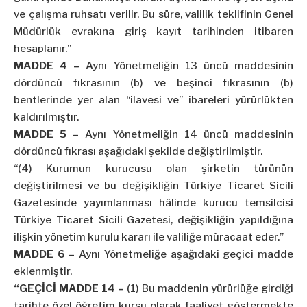
ve çalışma ruhsatı verilir. Bu süre, valilik teklifinin Genel
Müdürlük evrakına giriş kayıt tarihinden itibaren
hesaplanır.”
MADDE 4 –
Aynı Yönetmeliğin 13 üncü maddesinin
dördüncü fıkrasının (b) ve beşinci fıkrasının (b)
bentlerinde yer alan “ilavesi ve” ibareleri yürürlükten
kaldırılmıştır.
MADDE 5 –
Aynı Yönetmeliğin 14 üncü maddesinin
dördüncü fıkrası aşağıdaki şekilde değiştirilmiştir.
“(4) Kurumun kurucusu olan şirketin türünün
değiştirilmesi ve bu değişikliğin Türkiye Ticaret Sicili
Gazetesinde yayımlanması hâlinde kurucu temsilcisi
Türkiye Ticaret Sicili Gazetesi, değişikliğin yapıldığına
ilişkin yönetim kurulu kararı ile valiliğe müracaat eder.”
MADDE 6 –
Aynı Yönetmeliğe aşağıdaki geçici madde
eklenmiştir.
“GEÇİCİ MADDE 14 –
(1) Bu maddenin yürürlüğe girdiği
tarihte özel öğretim kursu olarak faaliyet göstermekte