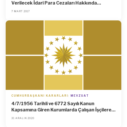
Verilecek İdari Para Cezaları Hakkında
Yönetmelik (Shy-İpc)’Te Değişiklik
7 MART 2017
Yapılmasına Dair Yönetmelik
CUMHURBAŞKANI KARARLARI
MEVZUAT
4/7/1956 Tarihli ve 6772 Sayılı Kanun
Kapsamına Giren Kurumlarda Çalışan İşçilere,
2021 Yılında Verilecek İlave Tediyenin
31 ARALIK 2020
Sürelerinin Belirlenmesi Hakkında Karar