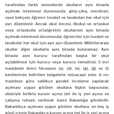
tarafından farklı seviyelerde okulların aynı binada
açılmak istenmesi durumunda; giriş-çıkış, merdiven,
oyun bahçesi, öğrenci tuvalet ve lavaboları her okul için
ayrı düzenlenir. Ancak okul öncesi, ilkokul ve ortaokul
veya ortaokulla ortaöğretim okullarının aynı binada
açılmak istenmesi durumunda; öğrenciler için tuvalet ve
lavabolar her okul için ayrı ayrı düzenlenir. Milletlerarası
okullar diğer okullarla aynı binada bulunamaz. Aynı
binada aynı kurucu tarafından başka bir okul
açılabilmesi için kurucu veya kurucu temsilcisi, 5 inci
maddenin ikinci fıkrasının (a), (d), (e), (g), (ğ) ve (i)
bentlerinde belirtilen belgelerle müracaat eder. 6 ncı
maddeye göre valilikçe gerekli inceleme yapılarak
açılması uygun görülen okullara ilişkin başvurular,
ekleriyle birlikte kurum açma izni ile iş yeri açma ve
çalışma ruhsatı verilmek üzere Bakanlığa gönderilir.
Bakanlıkça açılması uygun görülen okullara, on beş iş
günü içinde Bakanlıkça kurum açma izni ile iş yeri açma