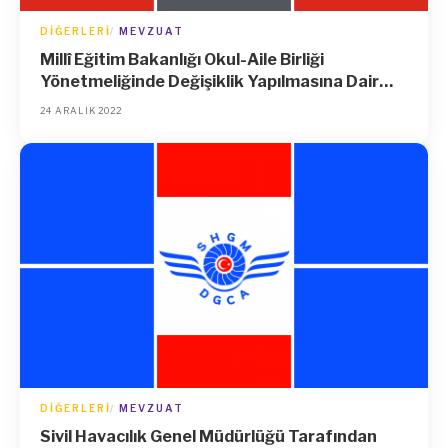
DIĞERLERI
MEVZUAT
Millî Eğitim Bakanlığı Okul-Aile Birliği
Yönetmeliğinde Değişiklik Yapılmasına Dair
Yönetmelik
24 ARALIK 2022
DIĞERLERI
MEVZUAT
Sivil Havacılık Genel Müdürlüğü Tarafından