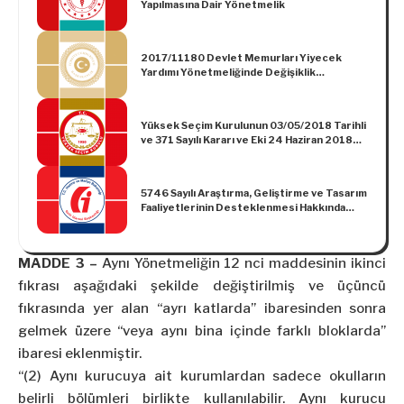
Yapılmasına Dair Yönetmelik
2017/11180 Devlet Memurları Yiyecek
Yardımı Yönetmeliğinde Değişiklik
Yapılmasına Dair Yönetmelik
Yüksek Seçim Kurulunun 03/05/2018 Tarihli
ve 371 Sayılı Kararı ve Eki 24 Haziran 2018
Tarihinde Birlikte Yapılacak Olan
Cumhurbaşkanı ve 27. Dönem Milletvekili
Genel Seçimlerinde Kullanılacak Birleşik Oy
5746 Sayılı Araştırma, Geliştirme ve Tasarım
Pusulalarının Basımı İşinde Uygulanacak Usul
Faaliyetlerinin Desteklenmesi Hakkında
ve Esasları Gösterir Şartname
Kanun Genel Tebliği (Seri No: 5)’nde
Değişiklik Yapılmasına Dair Tebliğ (Seri No:
11)
MADDE 3 –
Aynı Yönetmeliğin 12 nci maddesinin ikinci
fıkrası aşağıdaki şekilde değiştirilmiş ve üçüncü
fıkrasında yer alan “ayrı katlarda” ibaresinden sonra
gelmek üzere “veya aynı bina içinde farklı bloklarda”
ibaresi eklenmiştir.
“(2) Aynı kurucuya ait kurumlardan sadece okulların
belirli bölümleri birlikte kullanılabilir. Aynı kurucu