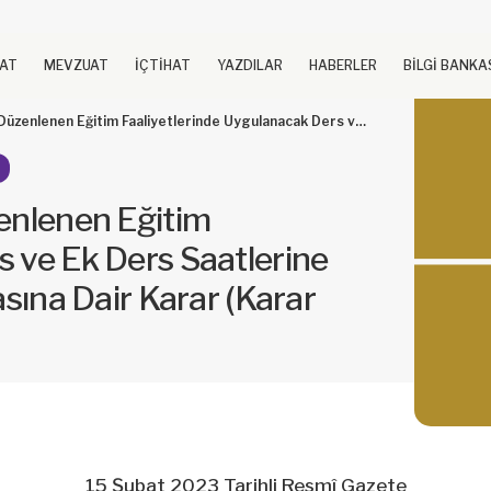
UAT
MEVZUAT
İÇTİHAT
YAZDILAR
HABERLER
BİLGİ BANKA
inde Uygulanacak Ders ve Ek Ders Saatlerine İlişkin Kararda Değişiklik Yapılmasına Dair Karar (Karar Sayısı: 6794)
zenlenen Eğitim
s ve Ek Ders Saatlerine
asına Dair Karar (Karar
15 Şubat 2023 Tarihli Resmî Gazete