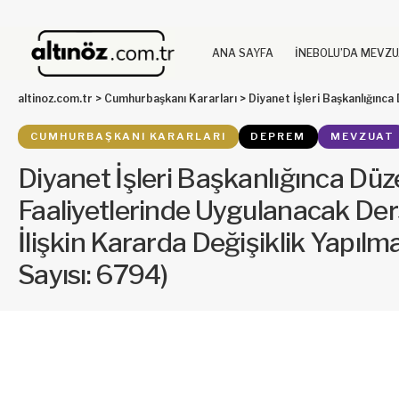
ANA SAYFA
İNEBOLU’DA MEVZ
altinoz.com.tr
>
Cumhurbaşkanı Kararları
>
Diyanet İşleri Başkanlığınca Düzenlenen Eğitim Faaliyetler
CUMHURBAŞKANI KARARLARI
DEPREM
MEVZUAT
Diyanet İşleri Başkanlığınca Dü
Faaliyetlerinde Uygulanacak Der
İlişkin Kararda Değişiklik Yapılm
Sayısı: 6794)