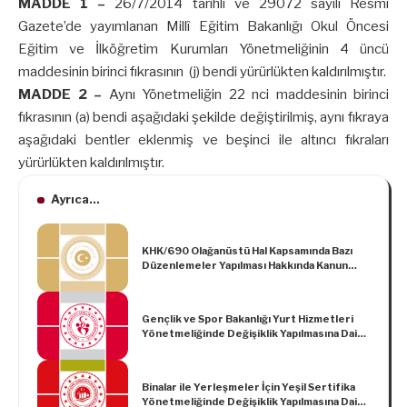
MADDE 1 –
26/7/2014 tarihli ve 29072 sayılı Resmî
Gazete’de yayımlanan Millî Eğitim Bakanlığı Okul Öncesi
Eğitim ve İlköğretim Kurumları Yönetmeliğinin 4 üncü
maddesinin birinci fıkrasının (j) bendi yürürlükten kaldırılmıştır.
MADDE 2 –
Aynı Yönetmeliğin 22 nci maddesinin birinci
fıkrasının (a) bendi aşağıdaki şekilde değiştirilmiş, aynı fıkraya
aşağıdaki bentler eklenmiş ve beşinci ile altıncı fıkraları
yürürlükten kaldırılmıştır.
Ayrıca...
KHK/690 Olağanüstü Hal Kapsamında Bazı
Düzenlemeler Yapılması Hakkında Kanun
Hükmünde Kararname
Gençlik ve Spor Bakanlığı Yurt Hizmetleri
Yönetmeliğinde Değişiklik Yapılmasına Dair
Yönetmelik
Binalar ile Yerleşmeler İçin Yeşil Sertifika
Yönetmeliğinde Değişiklik Yapılmasına Dair