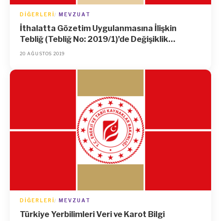
DIĞERLERI
MEVZUAT
İthalatta Gözetim Uygulanmasına İlişkin
Tebliğ (Tebliğ No: 2019/1)’de Değişiklik
Yapılmasına Dair Tebliğ
20 AĞUSTOS 2019
DIĞERLERI
MEVZUAT
Türkiye Yerbilimleri Veri ve Karot Bilgi