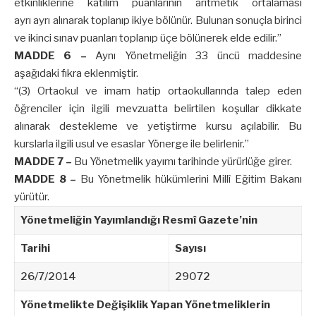
etkinliklerine katılım puanlarının aritmetik ortalaması
ayrı ayrı alınarak toplanıp ikiye bölünür. Bulunan sonuçla birinci
ve ikinci sınav puanları toplanıp üçe bölünerek elde edilir.”
MADDE 6 –
Aynı Yönetmeliğin 33 üncü maddesine
aşağıdaki fıkra eklenmiştir.
“(3) Ortaokul ve imam hatip ortaokullarında talep eden
öğrenciler için ilgili mevzuatta belirtilen koşullar dikkate
alınarak destekleme ve yetiştirme kursu açılabilir. Bu
kurslarla ilgili usul ve esaslar Yönerge ile belirlenir.”
MADDE 7 –
Bu Yönetmelik yayımı tarihinde yürürlüğe girer.
MADDE 8 –
Bu Yönetmelik hükümlerini Millî Eğitim Bakanı
yürütür.
Yönetmeliğin Yayımlandığı Resmî Gazete’nin
Tarihi
Sayısı
26/7/2014
29072
Yönetmelikte Değişiklik Yapan Yönetmeliklerin