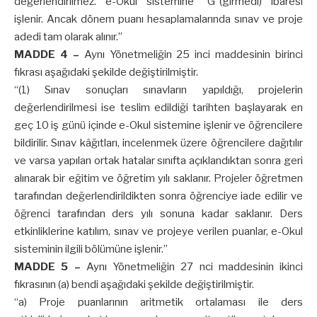
değerlendirilmez. e-Okul sistemine “G’’(girmedi) ibaresi
işlenir. Ancak dönem puanı hesaplamalarında sınav ve proje
adedi tam olarak alınır.”
MADDE 4 –
Aynı Yönetmeliğin 25 inci maddesinin birinci
fıkrası aşağıdaki şekilde değiştirilmiştir.
“(1) Sınav sonuçları sınavların yapıldığı, projelerin
değerlendirilmesi ise teslim edildiği tarihten başlayarak en
geç 10 iş günü içinde e-Okul sistemine işlenir ve öğrencilere
bildirilir. Sınav kâğıtları, incelenmek üzere öğrencilere dağıtılır
ve varsa yapılan ortak hatalar sınıfta açıklandıktan sonra geri
alınarak bir eğitim ve öğretim yılı saklanır. Projeler öğretmen
tarafından değerlendirildikten sonra öğrenciye iade edilir ve
öğrenci tarafından ders yılı sonuna kadar saklanır. Ders
etkinliklerine katılım, sınav ve projeye verilen puanlar, e-Okul
sisteminin ilgili bölümüne işlenir.”
MADDE 5 –
Aynı Yönetmeliğin 27 nci maddesinin ikinci
fıkrasının (a) bendi aşağıdaki şekilde değiştirilmiştir.
“a) Proje puanlarının aritmetik ortalaması ile ders