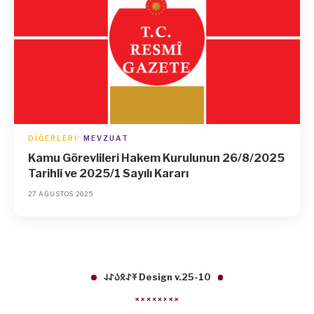
DIĞERLERI
MEVZUAT
Kamu Görevlileri Hakem Kurulunun 26/8/2025
Tarihli ve 2025/1 Sayılı Kararı
27 AĞUSTOS 2025
𐱁𐰀𐰋𐰉𐰀𐰞 Design v.25-10