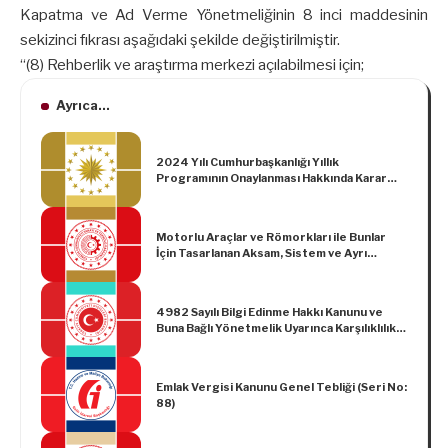
Kapatma ve Ad Verme Yönetmeliğinin 8 inci maddesinin
sekizinci fıkrası aşağıdaki şekilde değiştirilmiştir.
“(8) Rehberlik ve araştırma merkezi açılabilmesi için;
Ayrıca...
2024 Yılı Cumhurbaşkanlığı Yıllık
Programının Onaylanması Hakkında Karar
(Karar Sayısı: 7739)
Motorlu Araçlar ve Römorkları ile Bunlar
İçin Tasarlanan Aksam, Sistem ve Ayrı
Teknik Ünitelerin Genel Güvenliği ve
Korunmasız Karayolu Kullanıcılarının ve
Yolcuların Korunması ile İlgili Tip Onayı
4982 Sayılı Bilgi Edinme Hakkı Kanunu ve
Yönetmeliği (AB/2019/2144)’nde Değişiklik
Buna Bağlı Yönetmelik Uyarınca Karşılıklılık
Yapılmasına Dair Yönetmelik
İlkesi Kapsamında Bulunan Ülkeler Hakkında
Tebliğ
Emlak Vergisi Kanunu Genel Tebliği (Seri No:
88)