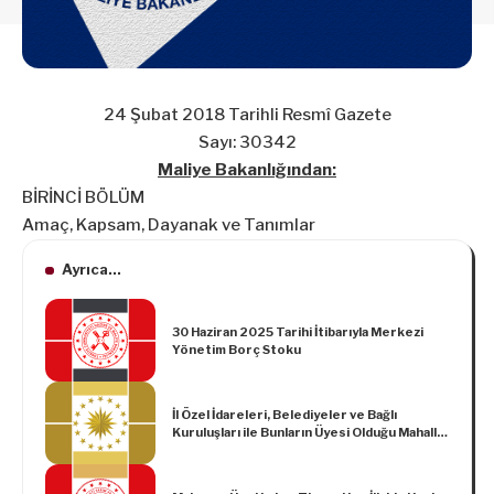
24 Şubat 2018 Tarihli Resmî Gazete
Sayı: 30342
Maliye Bakanlığından:
BİRİNCİ BÖLÜM
Amaç, Kapsam, Dayanak ve Tanımlar
Ayrıca...
30 Haziran 2025 Tarihi İtibarıyla Merkezi
Yönetim Borç Stoku
İl Özel İdareleri, Belediyeler ve Bağlı
Kuruluşları ile Bunların Üyesi Olduğu Mahalli
İdare Birliklerinin Personel Çalıştırılmasına
Dayalı Hizmetlerinin Gördürülmesine İlişkin
Usul ve Esaslarda Değişiklik Yapılmasına Dair