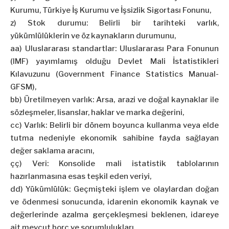
Kurumu, Türkiye İş Kurumu ve İşsizlik Sigortası Fonunu,
z) Stok durumu: Belirli bir tarihteki varlık,
yükümlülüklerin ve öz kaynakların durumunu,
aa) Uluslararası standartlar: Uluslararası Para Fonunun
(IMF) yayımlamış olduğu Devlet Mali İstatistikleri
Kılavuzunu (Government Finance Statistics Manual-
GFSM),
bb) Üretilmeyen varlık: Arsa, arazi ve doğal kaynaklar ile
sözleşmeler, lisanslar, haklar ve marka değerini,
cc) Varlık: Belirli bir dönem boyunca kullanma veya elde
tutma nedeniyle ekonomik sahibine fayda sağlayan
değer saklama aracını,
çç) Veri: Konsolide mali istatistik tablolarının
hazırlanmasına esas teşkil eden veriyi,
dd) Yükümlülük: Geçmişteki işlem ve olaylardan doğan
ve ödenmesi sonucunda, idarenin ekonomik kaynak ve
değerlerinde azalma gerçekleşmesi beklenen, idareye
ait mevcut borç ve sorumlulukları,