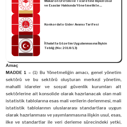
Makaron Üretimi ve Ticaretine İlişkin Usul
Usul ve Esaslar (Karar Sayısı: 6040)
ve Esaslar Hakkında Yönetmelikte
Değişiklik Yapılmasına Dair Yönetmelik
Konkordato Gider Avansı Tarifesi
İthalatta Gözetim Uygulanmasına İlişkin
Tebliğ (No: 2018/13)
Amaç
MADDE 1 –
(1) Bu Yönetmeliğin amacı, genel yönetim
sektörü ve bu sektörü oluşturan merkezî yönetim,
mahallî idareler ve sosyal güvenlik kurumları alt
sektörlerine ait konsolide olarak hazırlanacak olan mali
istatistik tablolarına esas mali verilerin derlenmesi, mali
istatistik tablolarının uluslararası standartlara uygun
olarak hazırlanması ve yayımlanmasına ilişkin usul, esas,
ilke ve standartlar ile veri derleme sürecindeki yetki,