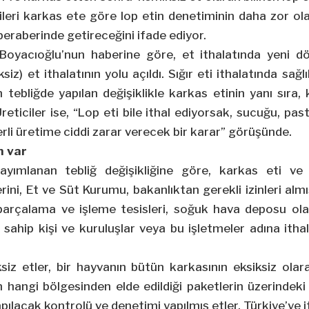
leri karkas ete göre lop etin denetiminin daha zor ola
e beraberinde getireceğini ifade ediyor.
 Boyacıoğlu’nun haberine göre, et ithalatında yeni d
siz) et ithalatının yolu açıldı. Sığır eti ithalatında sağl
n tebliğde yapılan değişiklikle karkas etinin yanı sıra,
 Üreticiler ise, “Lop eti bile ithal ediyorsak, sucuğu, pa
erli üretime ciddi zarar verecek bir karar” görüşünde.
n var
yımlanan tebliğ değişikliğine göre, karkas eti ve
erini, Et ve Süt Kurumu, bakanlıktan gerekli izinleri alm
parçalama ve işleme tesisleri, soğuk hava deposu olan
sahip kişi ve kuruluşlar veya bu işletmeler adına ith
ksiz etler, bir hayvanın bütün karkasının eksiksiz ol
 hangi bölgesinden elde edildiği paketlerin üzerindeki
apılacak kontrolü ve denetimi yapılmış etler, Türkiye’ye