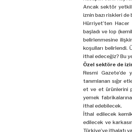
Ancak sektör yetkili
iznin bazı riskleri d
Hürriyet’ten Hacer
başladı ve lop (kemik
belirlenmesine ilişki
koşulları belirlendi.
ithal edeceğiz? Bu y
Özel sektöre de izi
Resmi Gazete’de ya
tanımlanan sığır etl
et ve et ürünlerini 
yemek fabrikalarına 
ithal edebilecek.
İthal edilecek kemi
edilecek ve karkasın
Türkiye’ye ithalatı y