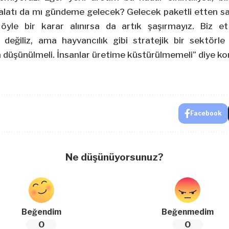
halatı da mı gündeme gelecek? Gelecek paketli etten 
 öyle bir karar alınırsa da artık şaşırmayız. Biz e
değiliz, ama hayvancılık gibi stratejik bir sektörle i
a düşünülmeli. İnsanlar üretime küstürülmemeli” diye ko
Facebook
Ne düşünüyorsunuz?
Beğendim
Beğenmedim
0
0