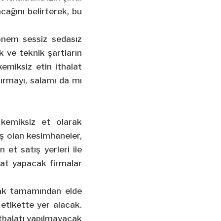
cağını belirterek, bu
önem sessiz sedasız
ık ve teknik şartların
 kemiksiz etin ithalat
stırmayı, salamı da mı
 kemiksiz et olarak
ış olan kesimhaneler,
 et satış yerleri ile
alat yapacak firmalar
arak tamamından elde
 etikette yer alacak.
 ithalatı yapılmayacak