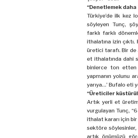
“Denetlemek daha 
Türkiye’de ilk kez lo
söyleyen Tunç, şö
farklı farklı dönem
ithalatına izin çıktı
üretici tarafı. Bir 
et ithalatında dahi s
binlerce ton etten
yapmanın yolunu arar
yarıya…’ Bufalo eti 
“Üreticiler küstür
Artık yerli et üreti
vurgulayan Tunç, “6 s
ithalat kararı için b
sektöre söylesinler
artık önümüzü göre