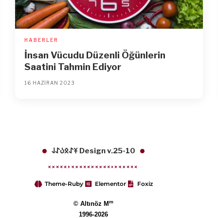
HABERLER
İnsan Vücudu Düzenli Öğünlerin
Saatini Tahmin Ediyor
16 HAZIRAN 2023
𐱁𐰀𐰋𐰉𐰀𐰞 Design v.25-10
Theme-Ruby
Elementor
Foxiz
m
© Altınöz M
1996-2026