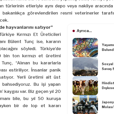
an türlerinin etleriyle aynı depo veya nakliye aracın
r, bakanlıkça görevlendirilen resmi veterinerler taraf
ecek.
de hayvanlarını satıyor”
Ayrıca...
ürkiye Kırmızı Et Üreticileri
anı Bülent Tunç ise, kararın
Yaşamı
olacağını söyledi. Türkiye’de
Bulund
 bin ton kırmızı et üretimi
n Tunç, “Alınan bu kararlarla
Sosyal
Savaş S
ası estiriliyor. İnsanlar panik
Ediyor
atıyor. Yerli üretimi alt üst
Hindis
 bahsediyoruz. Bu işi yapan
Dışkısı
n’ kaygısı var. Biz geçen yıl 20
Üretild
amanı bile, bu yıl 50 kuruşa
Japonya
ayken bir de lop et kararı
Molası
Edilec