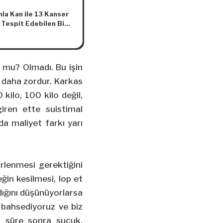
mla Kan ile 13 Kanser
 Tespit Edebilen Bir
liştirildi
du mu? Olmadı. Bu işin
k daha zordur. Karkas
 kilo, 100 kilo değil,
iren ette suistimal
da maliyet farkı yarı
irlenmesi gerektiğini
eğin kesilmesi, lop et
adığını düşünüyorlarsa
 bahsediyoruz ve biz
r süre sonra sucuk,