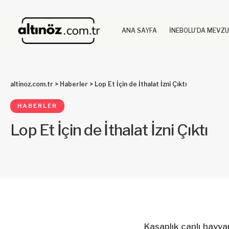
ANA SAYFA
İNEBOLU’DA MEVZ
altinoz.com.tr
>
Haberler
>
Lop Et İçin de İthalat İzni Çıktı
HABERLER
Lop Et İçin de İthalat İzni Çıktı
Kasaplık canlı hayvan