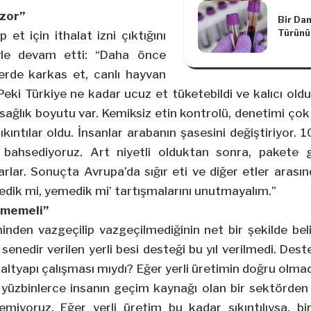
zor”
Bir Da
Türünü
p et için ithalat izni çıktığını
Test Ge
yle devam etti: “Daha önce
lerde karkas et, canlı hayvan
. Peki Türkiye ne kadar ucuz et tüketebildi ve kalıcı ol
de sağlık boyutu var. Kemiksiz etin kontrolü, denetimi ço
ıkıntılar oldu. İnsanlar arabanın şasesini değiştiriyor. 10
 bahsediyoruz. Art niyetli olduktan sonra, pakete g
lar. Sonuçta Avrupa’da sığır eti ve diğer etler arasın
yedik mi, yemedik mi’ tartışmalarını unutmayalım.”
ülmemeli”
minden vazgeçilip vazgeçilmediğinin net bir şekilde bel
enedir verilen yerli besi desteği bu yıl verilmedi. Dest
ir altyapı çalışması mıydı? Eğer yerli üretimin doğru olm
, yüzbinlerce insanın geçim kaynağı olan bir sektörden
miyoruz. Eğer yerli üretim bu kadar sıkıntılıysa, bi