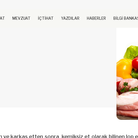
UAT
MEVZUAT
İÇTİHAT
YAZDILAR
HABERLER
BİLGİ BANKA
 ve karkas etten sonra kemiksiz et olarak bilinen lop et 