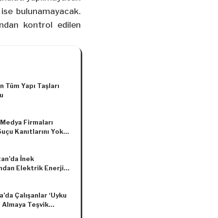
da ise bulunamayacak.
ından kontrol edilen
n Tüm Yapı Taşları
u
 Medya Firmaları
uçu Kanıtlarını Yok
tan’da İnek
ndan Elektrik Enerjisi
i
’da Çalışanlar ‘Uyku
’ Almaya Teşvik
ek