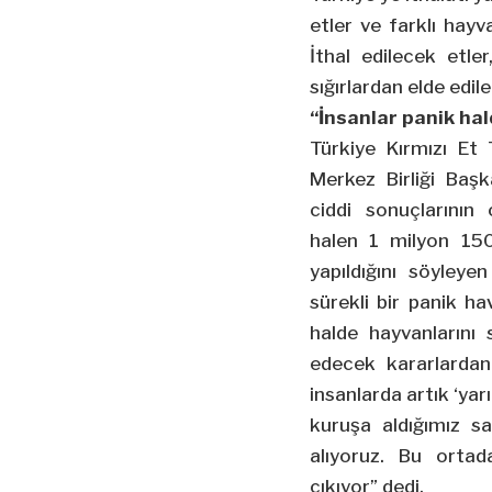
etler ve farklı hayv
İthal edilecek etle
sığırlardan elde edil
“İnsanlar panik hal
Türkiye Kırmızı Et T
Merkez Birliği Başk
ciddi sonuçlarının 
halen 1 milyon 150
yapıldığını söyleye
sürekli bir panik hav
halde hayvanlarını s
edecek kararlardan
insanlarda artık ‘yarı
kuruşa aldığımız s
alıyoruz. Bu ortad
çıkıyor” dedi.