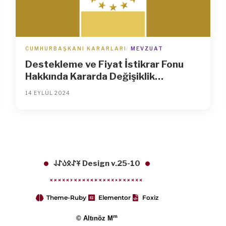
CUMHURBAŞKANI KARARLARI
MEVZUAT
Destekleme ve Fiyat İstikrar Fonu
Hakkında Kararda Değişiklik
Yapılmasına Dair Karar (Karar Sayısı:
14 EYLÜL 2024
8957)
𐱁𐰀𐰋𐰉𐰀𐰞 Design v.25-10
Theme-Ruby
Elementor
Foxiz
m
© Altınöz M