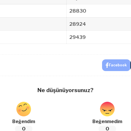
28830
28924
29439
Facebook
Ne düşünüyorsunuz?
Beğendim
Beğenmedim
0
0