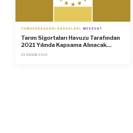
CUMHURBAŞKANI KARARLARI
MEVZUAT
Tarım Sigortaları Havuzu Tarafından
2021 Yılında Kapsama Alınacak
Riskler, Ürünler ve Bölgeler ile Prim
25 KASIM 2020
Desteği Oranlarına İlişkin Karar
(Karar Sayısı: 3205)