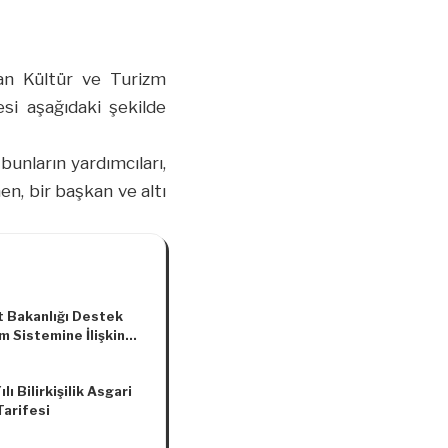
an Kültür ve Turizm
esi aşağıdaki şekilde
bunların yardımcıları,
n, bir başkan ve altı
t Bakanlığı Destek
m Sistemine İlişkin
a Tebliği (İhracat:
)
lı Bilirkişilik Asgari
Tarifesi