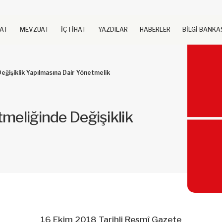
UAT
MEVZUAT
İÇTİHAT
YAZDILAR
HABERLER
BİLGİ BANKA
eğişiklik Yapılmasına Dair Yönetmelik
tmeliğinde Değişiklik
16 Ekim 2018 Tarihli Resmî Gazete