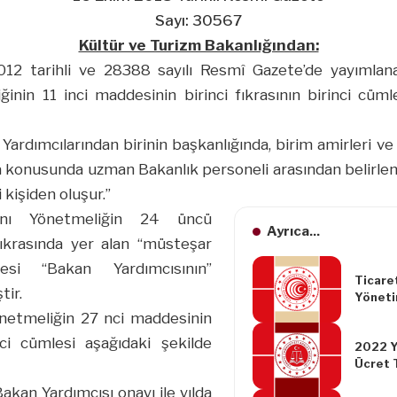
Sayı: 30567
Kültür ve Turizm Bakanlığından:
12 tarihli ve 28388 sayılı Resmî Gazete’de yayımlan
inin 11 inci maddesinin birinci fıkrasının birinci cüml
Yardımcılarından birinin başkanlığında, birim amirleri ve 
a konusunda uzman Bakanlık personeli arasından belirlene
kişiden oluşur.”
nı Yönetmeliğin 24 üncü
Ayrıca...
fıkrasında yer alan “müsteşar
resi “Bakan Yardımcısının”
Ticare
tir.
Yöneti
Uygulam
netmeliğin 27 nci maddesinin
2019/7
inci cümlesi aşağıdaki şekilde
2022 Yı
Ücret 
i Bakan Yardımcısı onayı ile yılda