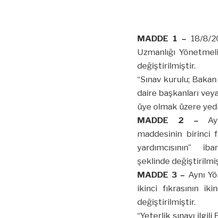
MADDE 1 –
18/8/20
Uzmanlığı Yönetmeliğ
değiştirilmiştir.
“Sınav kurulu; Bakan 
daire başkanları vey
üye olmak üzere yedi 
MADDE 2 –
Ay
maddesinin birinci 
yardımcısının” iba
şeklinde değiştirilmiş
MADDE 3 –
Aynı Yö
ikinci fıkrasının ik
değiştirilmiştir.
“Yeterlik sınavı ilgil