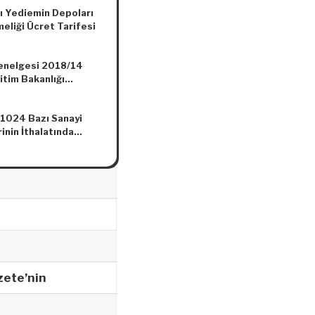
lı Yediemin Depoları
eliği Ücret Tarifesi
nelgesi 2018/14
ğitim Bakanlığı
im Merkezi (MEBİM)
esi
1024 Bazı Sanayi
inin İthalatında
 Kontenjanı
nması Hakkında Karar
zete’nin