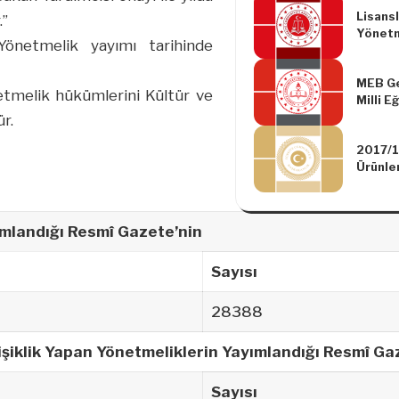
Lisans
.”
Yönetm
önetmelik yayımı tarihinde
MEB Ge
tmelik hükümlerini Kültür ve
Milli E
İletiş
r.
Genelg
2017/1
Ürünler
Tarife
Uygula
mlandığı Resmî Gazete’nin
Sayısı
28388
şiklik Yapan Yönetmeliklerin Yayımlandığı Resmî Ga
Sayısı