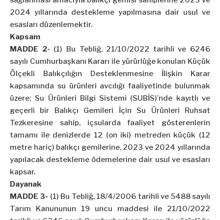
sağlanması amacıyla balıkçı gemisi sahiplerine 2023 ve
2024 yıllarında destekleme yapılmasına dair usul ve
esasları düzenlemektir.
Kapsam
MADDE 2-
(1) Bu Tebliğ, 21/10/2022 tarihli ve 6246
sayılı Cumhurbaşkanı Kararı ile yürürlüğe konulan Küçük
Ölçekli Balıkçılığın Desteklenmesine İlişkin Karar
kapsamında su ürünleri avcılığı faaliyetinde bulunmak
üzere; Su Ürünleri Bilgi Sistemi (SUBİS)’nde kayıtlı ve
geçerli bir Balıkçı Gemileri İçin Su Ürünleri Ruhsat
Tezkeresine sahip, içsularda faaliyet gösterenlerin
tamamı ile denizlerde 12 (on iki) metreden küçük (12
metre hariç) balıkçı gemilerine, 2023 ve 2024 yıllarında
yapılacak destekleme ödemelerine dair usul ve esasları
kapsar.
Dayanak
MADDE 3-
(1) Bu Tebliğ, 18/4/2006 tarihli ve 5488 sayılı
Tarım Kanununun 19 uncu maddesi ile 21/10/2022