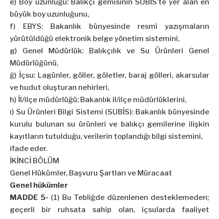
e) Boy uzunluğu: Balıkçı gemisinin SUBİS’te yer alan en
büyük boy uzunluğunu,
f) EBYS: Bakanlık bünyesinde resmî yazışmaların
yürütüldüğü elektronik belge yönetim sistemini,
g) Genel Müdürlük: Balıkçılık ve Su Ürünleri Genel
Müdürlüğünü,
ğ) İçsu: Lagünler, göller, göletler, baraj gölleri, akarsular
ve hudut oluşturan nehirleri,
h) İl/ilçe müdürlüğü: Bakanlık il/ilçe müdürlüklerini,
ı) Su Ürünleri Bilgi Sistemi (SUBİS): Bakanlık bünyesinde
kurulu bulunan su ürünleri ve balıkçı gemilerine ilişkin
kayıtların tutulduğu, verilerin toplandığı bilgi sistemini,
ifade eder.
İKİNCİ BÖLÜM
Genel Hükümler, Başvuru Şartları ve Müracaat
Genel hükümler
MADDE 5-
(1) Bu Tebliğde düzenlenen desteklemeden;
geçerli bir ruhsata sahip olan, içsularda faaliyet