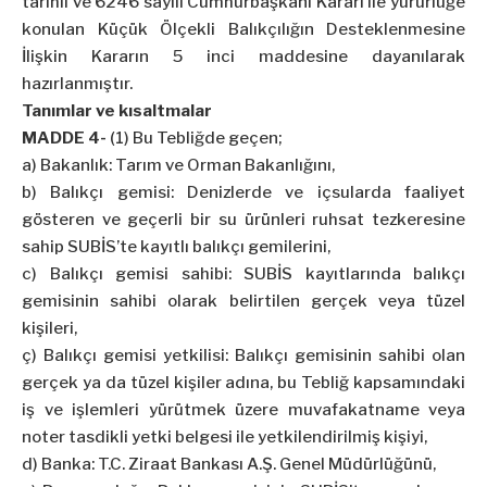
tarihli ve 6246 sayılı Cumhurbaşkanı Kararı ile yürürlüğe
konulan Küçük Ölçekli Balıkçılığın Desteklenmesine
İlişkin Kararın 5 inci maddesine dayanılarak
hazırlanmıştır.
Tanımlar ve kısaltmalar
MADDE 4-
(1) Bu Tebliğde geçen;
a) Bakanlık: Tarım ve Orman Bakanlığını,
b) Balıkçı gemisi: Denizlerde ve içsularda faaliyet
gösteren ve geçerli bir su ürünleri ruhsat tezkeresine
sahip SUBİS’te kayıtlı balıkçı gemilerini,
c) Balıkçı gemisi sahibi: SUBİS kayıtlarında balıkçı
gemisinin sahibi olarak belirtilen gerçek veya tüzel
kişileri,
ç) Balıkçı gemisi yetkilisi: Balıkçı gemisinin sahibi olan
gerçek ya da tüzel kişiler adına, bu Tebliğ kapsamındaki
iş ve işlemleri yürütmek üzere muvafakatname veya
noter tasdikli yetki belgesi ile yetkilendirilmiş kişiyi,
d) Banka: T.C. Ziraat Bankası A.Ş. Genel Müdürlüğünü,