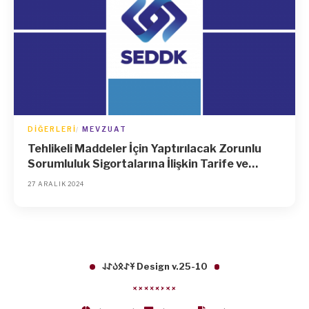
DIĞERLERI
MEVZUAT
Tehlikeli Maddeler İçin Yaptırılacak Zorunlu
Sorumluluk Sigortalarına İlişkin Tarife ve
Talimatta Değişiklik Yapılmasına Dair Tarife ve
27 ARALIK 2024
Talimat
𐱁𐰀𐰋𐰉𐰀𐰞 Design v.25-10