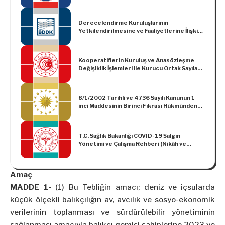
Yönetmelik
Derecelendirme Kuruluşlarının
Yetkilendirilmesine ve Faaliyetlerine İlişkin
Esaslar Hakkında Yönetmelikte Değişiklik
Yapılmasına Dair Yönetmelik
Kooperatiflerin Kuruluş ve Anasözleşme
Değişiklik İşlemleri ile Kurucu Ortak Sayıları
ve Çalışma Bölgelerinin Belirlenmesi
Hakkında Tebliğde Değişiklik Yapılmasına
Dair Tebliğ
8/1/2002 Tarihli ve 4736 Sayılı Kanunun 1
inci Maddesinin Birinci Fıkrası Hükmünden
Muaf Tutulacakların Tespitine Dair
28/1/2002 Tarihli ve 2002/3654 Sayılı
Bakanlar Kurulu Kararında Değişiklik
T.C. Sağlık Bakanlığı COVID-19 Salgın
Yapılmasına İlişkin Karar (Karar Sayısı: 5089)
Yönetimi ve Çalışma Rehberi (Nikâh ve
Düğün)
Amaç
MADDE 1-
(1) Bu Tebliğin amacı; deniz ve içsularda
küçük ölçekli balıkçılığın av, avcılık ve sosyo-ekonomik
verilerinin toplanması ve sürdürülebilir yönetiminin