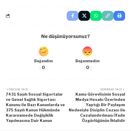
Ne düşünüyorsunuz?
Beğendim
Beğenmedim
0
0
ÖNCEKI YAZI
SONRAKI YAZI
7431 Sayılı Sosyal Sigortalar
Kamu Görevlisinin Sosyal
ve Genel Sağlık Sigortası
Medya Hesabı Üzerinden
Kanunu ile Bazı Kanunlarda ve
Yaptığı Bir Paylaşım
375 Sayılı Kanun Hükmünde
Nedeniyle Disiplin Cezası ile
Kararnamede Değişiklik
Cezalandırılması İfade
Yapılmasına Dair Kanun
Özgürlüğünün İhlalidir