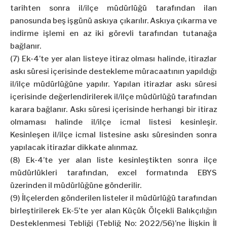
tarihten sonra il/ilçe müdürlüğü tarafından ilan
panosunda beş işgünü askıya çıkarılır. Askıya çıkarma ve
indirme işlemi en az iki görevli tarafından tutanağa
bağlanır.
(7) Ek-4’te yer alan listeye itiraz olması halinde, itirazlar
askı süresi içerisinde destekleme müracaatının yapıldığı
il/ilçe müdürlüğüne yapılır. Yapılan itirazlar askı süresi
içerisinde değerlendirilerek il/ilçe müdürlüğü tarafından
karara bağlanır. Askı süresi içerisinde herhangi bir itiraz
olmaması halinde il/ilçe icmal listesi kesinleşir.
Kesinleşen il/ilçe icmal listesine askı süresinden sonra
yapılacak itirazlar dikkate alınmaz.
(8) Ek-4’te yer alan liste kesinleştikten sonra ilçe
müdürlükleri tarafından, excel formatında EBYS
üzerinden il müdürlüğüne gönderilir.
(9) İlçelerden gönderilen listeler il müdürlüğü tarafından
birleştirilerek Ek-5’te yer alan Küçük Ölçekli Balıkçılığın
Desteklenmesi Tebliği (Tebliğ No: 2022/56)’ne İlişkin İl