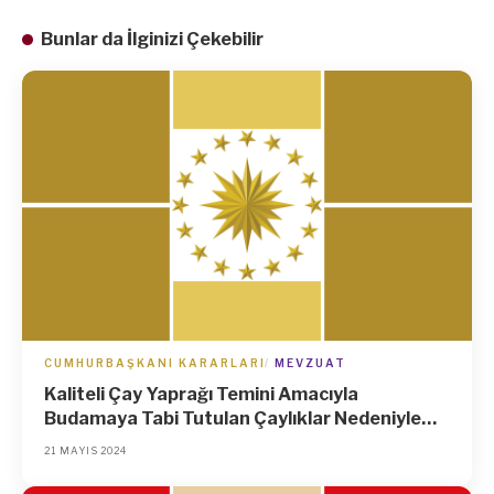
Bunlar da İlginizi Çekebilir
CUMHURBAŞKANI KARARLARI
MEVZUAT
Kaliteli Çay Yaprağı Temini Amacıyla
Budamaya Tabi Tutulan Çaylıklar Nedeniyle
Üreticilerin Uğradığı Gelir Kaybının Tazminine
21 MAYIS 2024
Dair Kararda Değişiklik Yapılması Hakkında
Karar (Karar Sayısı: 8483)