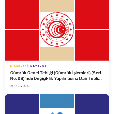
DIĞERLERI
MEVZUAT
Gümrük Genel Tebliği (Gümrük İşlemleri) (Seri
No: 98)’nde Değişiklik Yapılmasına Dair Tebliğ
(Gümrük İşlemleri) (Seri No: 196)
19 KASIM 2023