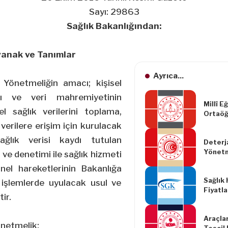
Sayı: 29863
Sağlık Bakanlığından:
anak ve Tanımlar
Ayrıca...
Yönetmeliğin amacı; kişisel
sı ve veri mahremiyetinin
Millî E
el sağlık verilerini toplama,
Ortaöğ
Yönetm
verilere erişim için kurulacak
Yapılm
ağlık verisi kaydı tutulan
Deterj
Yönetm
Yönetm
 ve denetimi ile sağlık hizmeti
Yapılm
el hareketlerinin Bakanlığa
Yönetm
Sağlık
in işlemlerde uyulacak usul ve
Fiyatl
ir.
Kararı
Araçlar
önetmelik;