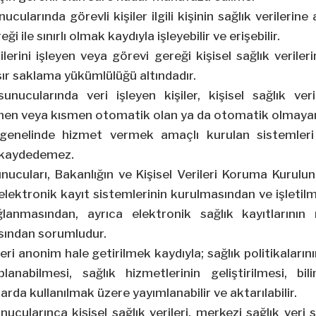
ucularında görevli kişiler ilgili kişinin sağlık verilerin
ği ile sınırlı olmak kaydıyla işleyebilir ve erişebilir.
rilerini işleyen veya görevi gereği kişisel sağlık verile
k sır saklama yükümlülüğü altındadır.
unucularında veri işleyen kişiler, kişisel sağlık veri
en veya kısmen otomatik olan ya da otomatik olmayan 
e genelinde hizmet vermek amaçlı kurulan sistemleri 
 kaydedemez.
nucuları, Bakanlığın ve Kişisel Verileri Koruma Kurulu
lektronik kayıt sistemlerinin kurulmasından ve işletil
lanmasından, ayrıca elektronik sağlık kayıtlarının 
sından sorumludur.
ileri anonim hale getirilmek kaydıyla; sağlık politikaların
planabilmesi, sağlık hizmetlerinin geliştirilmesi, bil
larda kullanılmak üzere yayımlanabilir ve aktarılabilir.
nucularınca kişisel sağlık verileri, merkezi sağlık veri