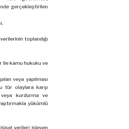
rinde gerçekleştirilen
u,
verilerinin toplandığı
er ile kamu hukuku ve
pılan veya yapılması
u tür olaylara karşı
a veya kurdurma ve
 yaptırmakla yükümlü
isel verileri işleyen