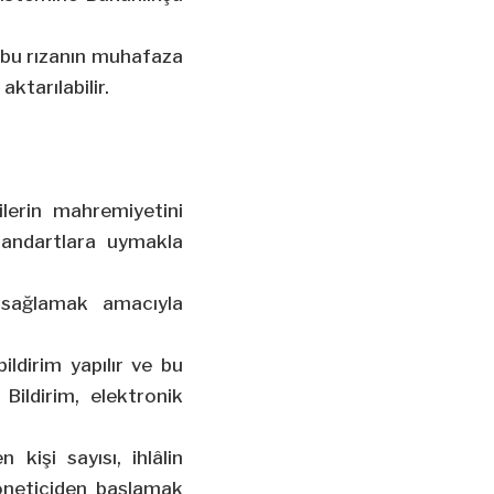
 ve bu rızanın muhafaza
aktarılabilir.
ilerin mahremiyetini
standartlara uymakla
i sağlamak amacıyla
ildirim yapılır ve bu
 Bildirim, elektronik
n kişi sayısı, ihlâlin
öneticiden başlamak