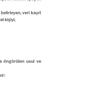
belirleyen, veri kayıt
 kişiyi,
da öngörülen usul ve
ur: