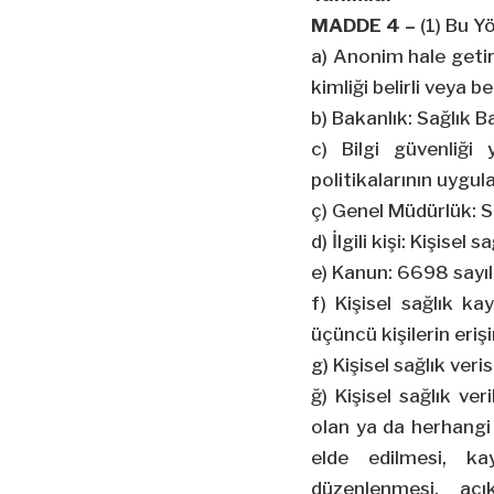
MADDE 4 –
(1) Bu Y
a) Anonim hale getirm
kimliği belirli veya b
b) Bakanlık: Sağlık Ba
c) Bilgi güvenliği 
politikalarının uygula
ç) Genel Müdürlük: S
d) İlgili kişi: Kişisel 
e) Kanun: 6698 sayıl
f) Kişisel sağlık kay
üçüncü kişilerin eri
g) Kişisel sağlık veris
ğ) Kişisel sağlık ve
olan ya da herhangi 
elde edilmesi, ka
düzenlenmesi, açık