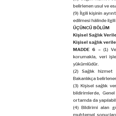
belirlenen usul ve es
(9) İlgili kişinin ayr
edilmesi hâlinde ilgili
ÜÇÜNCÜ BÖLÜM
Kişisel Sağlık Veri
Kişisel sağlık veri
MADDE 6 –
(1) Ve
korumakla, veri işl
yükümlüdür.
(2) Sağlık hizmet 
Bakanlıkça belirlenen
(3) Kişisel sağlık v
bildirimlerde, Genel
ortamda da yapılabili
(4) Bildirimi alan gö
muhtemel sonuçları