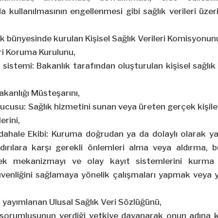
da kullanılmasının engellenmesi gibi sağlık verileri üze
k bünyesinde kurulan Kişisel Sağlık Verileri Komisyonun
leri Koruma Kurulunu,
i sistemi: Bakanlık tarafından oluşturulan kişisel sağlık 
akanlığı Müsteşarını,
nucusu: Sağlık hizmetini sunan veya üreten gerçek kişil
erini,
üdahale Ekibi: Kuruma doğrudan ya da dolaylı olarak ya
ırılara karşı gerekli önlemleri alma veya aldırma, b
ek mekanizmayı ve olay kayıt sistemlerini kurm
güvenliğini sağlamaya yönelik çalışmaları yapmak veya
yayımlanan Ulusal Sağlık Veri Sözlüğünü,
i sorumlusunun verdiği yetkiye dayanarak onun adına kiş