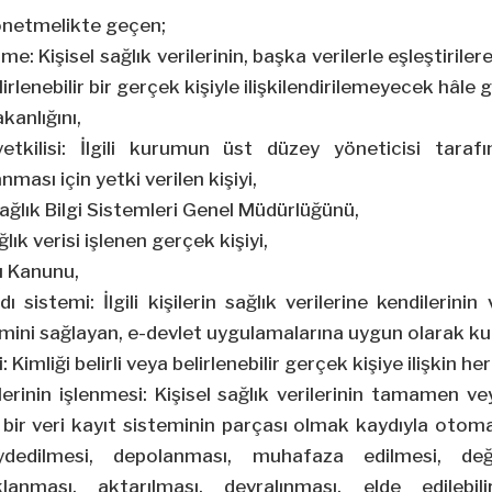
önetmelikte geçen;
e: Kişisel sağlık verilerinin, başka verilerle eşleştiriler
elirlenebilir bir gerçek kişiyle ilişkilendirilemeyecek hâle g
kanlığını,
yetkilisi: İlgili kurumun üst düzey yöneticisi tarafı
nması için yetki verilen kişiyi,
ağlık Bilgi Sistemleri Genel Müdürlüğünü,
sağlık verisi işlenen gerçek kişiyi,
ı Kanunu,
dı sistemi: İlgili kişilerin sağlık verilerine kendilerinin
şimini sağlayan, e-devlet uygulamalarına uygun olarak ku
i: Kimliği belirli veya belirlenebilir gerçek kişiye ilişkin her
rilerinin işlenmesi: Kişisel sağlık verilerinin tamamen
bir veri kayıt sisteminin parçası olmak kaydıyla otom
ydedilmesi, depolanması, muhafaza edilmesi, değiş
lanması, aktarılması, devralınması, elde edilebili