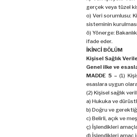
gerçek veya tüzel kiş
o) Veri sorumlusu: Ki
sisteminin kurulması
ö) Yönerge: Bakanlıkç
ifade
eder.
İKİNCİ BÖLÜM
Kişisel Sağlık Veri
Genel ilke ve esasl
MADDE 5 –
(1) Kiş
esaslara uygun olarak
(2) Kişisel sağlık ve
a) Hukuka ve dürüstl
b) Doğru ve gerekti
c) Belirli, açık ve m
ç) İşlendikleri amaçla
d) İşlendikleri amaç