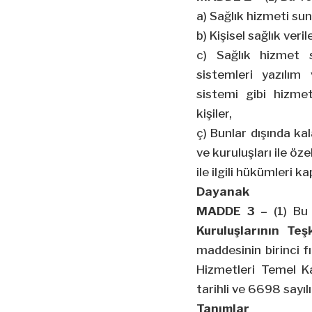
a) Sağlık hizmeti sun
b) Kişisel sağlık veril
c) Sağlık hizmet s
sistemleri yazılım
sistemi gibi hizme
kişiler,
ç) Bunlar dışında ka
ve kuruluşları ile öze
ile
ilgili hükümleri ka
Dayanak
MADDE 3 –
(1) Bu 
Kuruluşlarının T
maddesinin birinci fı
Hizmetleri Temel K
tarihli ve 6698 sayıl
Tanımlar