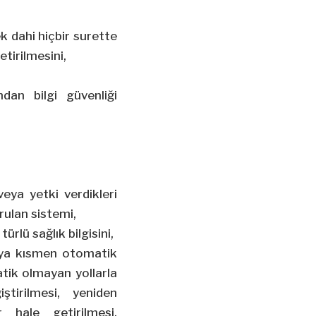
ek dahi hiçbir surette
etirilmesini,
ndan bilgi güvenliği
 veya yetki verdikleri
rulan sistemi,
 türlü sağlık bilgisini,
 veya kısmen otomatik
atik olmayan yollarla
tirilmesi, yeniden
r hale getirilmesi,