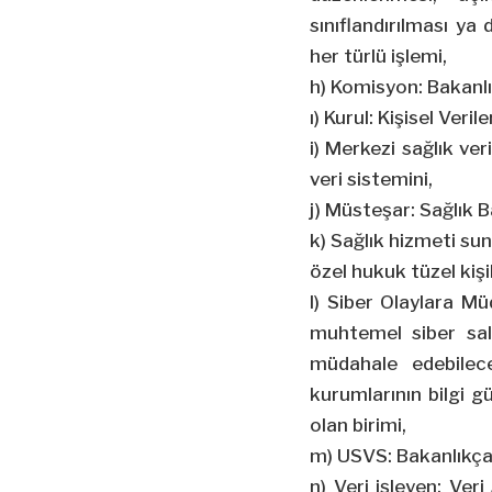
sınıflandırılması ya 
her türlü işlemi,
h) Komisyon: Bakanlı
ı) Kurul: Kişisel Veri
i) Merkezi sağlık ver
veri sistemini,
j) Müsteşar: Sağlık B
k) Sağlık hizmeti su
özel hukuk tüzel kişil
l) Siber Olaylara M
muhtemel siber sald
müdahale edebilec
kurumlarının bilgi 
olan birimi,
m) USVS: Bakanlıkça 
n) Veri işleyen: Ver