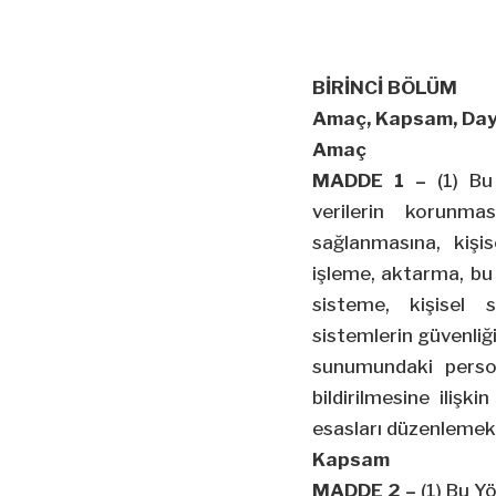
BİRİNCİ BÖLÜM
Amaç, Kapsam, Day
Amaç
MADDE 1 –
(1) Bu 
verilerin korunma
sağlanmasına, kişis
işleme, aktarma, bu 
sisteme, kişisel s
sistemlerin güvenliği
sunumundaki person
bildirilmesine ilişk
esasları düzenlemekt
Kapsam
MADDE 2 –
(1) Bu Y