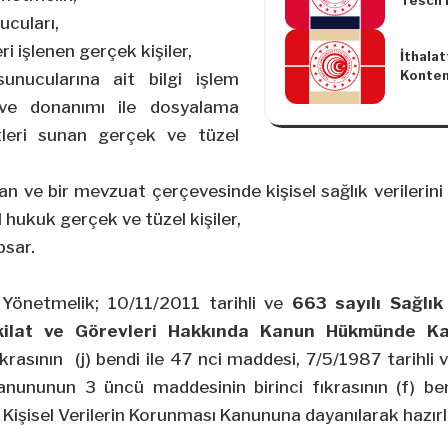
Tescil
Yürütü
ucuları,
Yönetm
eri işlenen gerçek kişiler,
İthalat
Kontenj
unucularına ait bilgi işlem
Tebliğ
 ve donanımı ile dosyalama
tleri sunan gerçek ve tüzel
lan ve bir mevzuat çerçevesinde kişisel sağlık verileri
l hukuk gerçek ve tüzel kişiler,
psar.
Yönetmelik; 10/11/2011 tarihli ve
663 sayılı Sağlık
eşkilat ve Görevleri Hakkında Kanun Hükmünde 
krasının (j) bendi ile 47
nci
maddesi, 7/5/1987 tarihli
anununun 3 üncü maddesinin birinci fıkrasının (f) b
ı Kişisel Verilerin Korunması Kanununa dayanılarak hazırl