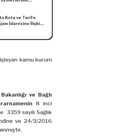
 Hizmetlerinin
lmesi Hakkında
elik
ta Kota ve Tarife
anı İdaresine İlişkin
 (No: 2020/7)
ni işleyen kamu kurum
 Bakanlığı ve Bağlı
Kararnamenin
8 inci
ve 3359
sayılı Sağlık
endine ve 24/3/2016
anmıştır.