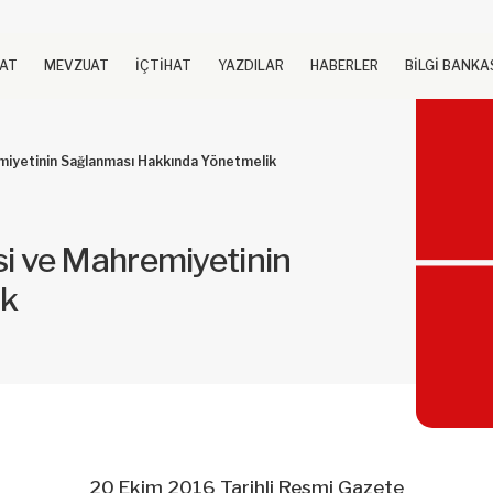
UAT
MEVZUAT
İÇTİHAT
YAZDILAR
HABERLER
BİLGİ BANKA
remiyetinin Sağlanması Hakkında Yönetmelik
esi ve Mahremiyetinin
ik
20 Ekim 2016 Tarihli Resmi Gazete