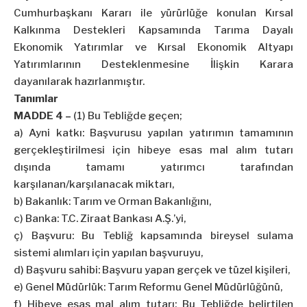
Cumhurbaşkanı Kararı ile yürürlüğe konulan Kırsal
Kalkınma Destekleri Kapsamında Tarıma Dayalı
Ekonomik Yatırımlar ve Kırsal Ekonomik Altyapı
Yatırımlarının Desteklenmesine İlişkin Karara
dayanılarak hazırlanmıştır.
Tanımlar
MADDE 4 –
(1) Bu Tebliğde geçen;
a) Ayni katkı: Başvurusu yapılan yatırımın tamamının
gerçekleştirilmesi için hibeye esas mal alım tutarı
dışında tamamı yatırımcı tarafından
karşılanan/karşılanacak miktarı,
b) Bakanlık: Tarım ve Orman Bakanlığını,
c) Banka: T.C. Ziraat Bankası A.Ş.’yi,
ç) Başvuru: Bu Tebliğ kapsamında bireysel sulama
sistemi alımları için yapılan başvuruyu,
d) Başvuru sahibi: Başvuru yapan gerçek ve tüzel kişileri,
e) Genel Müdürlük: Tarım Reformu Genel Müdürlüğünü,
f) Hibeye esas mal alım tutarı: Bu Tebliğde belirtilen