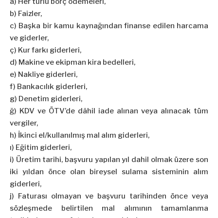
a) Her türlü borç ödemeleri,
b) Faizler,
c) Başka bir kamu kaynağından finanse edilen harcama
ve giderler,
ç) Kur farkı giderleri,
d) Makine ve ekipman kira bedelleri,
e) Nakliye giderleri,
f) Bankacılık giderleri,
g) Denetim giderleri,
ğ) KDV ve ÖTV’de dâhil iade alınan veya alınacak tüm
vergiler,
h) İkinci el/kullanılmış mal alım giderleri,
ı) Eğitim giderleri,
i) Üretim tarihi, başvuru yapılan yıl dahil olmak üzere son
iki yıldan önce olan bireysel sulama sisteminin alım
giderleri,
j) Faturası olmayan ve başvuru tarihinden önce veya
sözleşmede belirtilen mal alımının tamamlanma