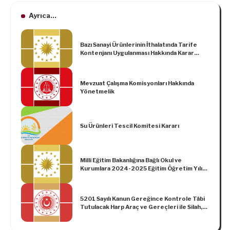
Ayrıca...
Bazı Sanayi Ürünlerinin İthalatında Tarife
Kontenjanı Uygulanması Hakkında Karar
(Karar Sayısı: 7322)
Mevzuat Çalışma Komisyonları Hakkında
Yönetmelik
Su Ürünleri Tescil Komitesi Kararı
Milli Eğitim Bakanlığına Bağlı Okul ve
Kurumlara 2024-2025 Eğitim Öğretim Yılı
İçin Isınma Amaçlı Kömür Dağıtımına İlişkin
Karar (Karar Sayısı: 8330)
5201 Sayılı Kanun Gereğince Kontrole Tâbi
Tutulacak Harp Araç ve Gereçleri ile Silah,
Mühimmat ve Bunlara Ait Yedek Parçalar,
Askerî Patlayıcı Maddeler, Bunlara Ait