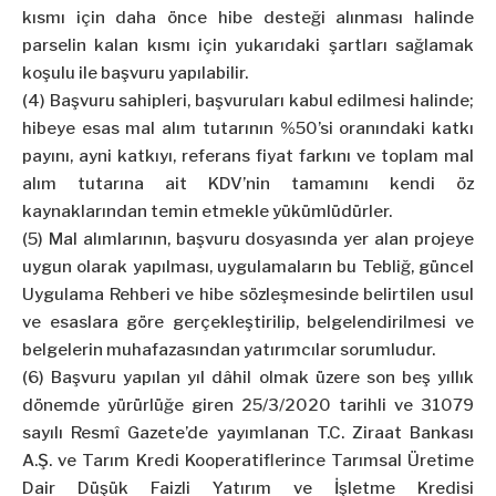
kısmı için daha önce hibe desteği alınması halinde
parselin kalan kısmı için yukarıdaki şartları sağlamak
koşulu ile başvuru yapılabilir.
(4) Başvuru sahipleri, başvuruları kabul edilmesi halinde;
hibeye esas mal alım tutarının %50’si oranındaki katkı
payını, ayni katkıyı, referans fiyat farkını ve toplam mal
alım tutarına ait KDV’nin tamamını kendi öz
kaynaklarından temin etmekle yükümlüdürler.
(5) Mal alımlarının, başvuru dosyasında yer alan projeye
uygun olarak yapılması, uygulamaların bu Tebliğ, güncel
Uygulama Rehberi ve hibe sözleşmesinde belirtilen usul
ve esaslara göre gerçekleştirilip, belgelendirilmesi ve
belgelerin muhafazasından yatırımcılar sorumludur.
(6) Başvuru yapılan yıl dâhil olmak üzere son beş yıllık
dönemde yürürlüğe giren 25/3/2020 tarihli ve 31079
sayılı Resmî Gazete’de yayımlanan T.C. Ziraat Bankası
A.Ş. ve Tarım Kredi Kooperatiflerince Tarımsal Üretime
Dair Düşük Faizli Yatırım ve İşletme Kredisi