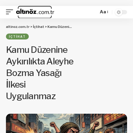
Aa
altinoz.com.tr
>
İçtihat
>
Kamu Düzenine Aykırılıkta Aleyhe Bozma Yasağı İlkesi Uygulanmaz
İÇTIHAT
Kamu Düzenine
Aykırılıkta Aleyhe
Bozma Yasağı
İlkesi
Uygulanmaz