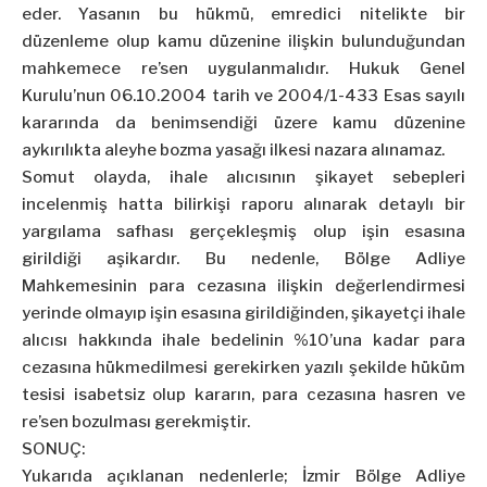
eder. Yasanın bu hükmü, emredici nitelikte bir
düzenleme olup kamu düzenine ilişkin bulunduğundan
mahkemece re’sen uygulanmalıdır. Hukuk Genel
Kurulu’nun 06.10.2004 tarih ve 2004/1-433 Esas sayılı
kararında da benimsendiği üzere kamu düzenine
aykırılıkta aleyhe bozma yasağı ilkesi nazara alınamaz.
Somut olayda, ihale alıcısının şikayet sebepleri
incelenmiş hatta bilirkişi raporu alınarak detaylı bir
yargılama safhası gerçekleşmiş olup işin esasına
girildiği aşikardır. Bu nedenle, Bölge Adliye
Mahkemesinin para cezasına ilişkin değerlendirmesi
yerinde olmayıp işin esasına girildiğinden, şikayetçi ihale
alıcısı hakkında ihale bedelinin %10’una kadar para
cezasına hükmedilmesi gerekirken yazılı şekilde hüküm
tesisi isabetsiz olup kararın, para cezasına hasren ve
re’sen bozulması gerekmiştir.
SONUÇ:
Yukarıda açıklanan nedenlerle; İzmir Bölge Adliye