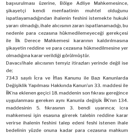
başvurulması üzerine, Bölge Adliye Mahkemesince,
şikayetçi kendi menfaatinin muhtel olduğunu
ispatlayamadığından ihalenin feshini istemekte hukuki
yararı olmadığı, ihale alıcısının zararı ispatlanamadığı, bu
nedenle para cezasına hükmedilemeyeceği gerekçesi
ile İlk Derece Mahkemesi kararının kaldırılmasına
şikayetin reddine ve para cezasına hükmedilmesine yer
olmadığına karar verildiği görülmüştür.
Davacı/ihale alıcısının temyiz itirazları yerinde değil ise
de;
7343 sayılı İcra ve İflas Kanunu ile Bazı Kanunlarda
Değişiklik Yapılması Hakkında Kanun’un 33. maddesi ile
İİK’na eklenen geçici 18. maddenin son fıkrası gereğince
uygulanması gereken aynı Kanunla değişik İİK’nın 134.
maddesinin 5. fıkrasının 3. bendi uyarınca; icra
mahkemesi işin esasına girerek talebin reddine karar
verirse ihalenin feshini talep edeni feshi istenen ihale
bedelinin yüzde onuna kadar para cezasına mahkum