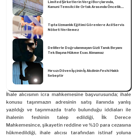
Limited Şirketlerin Vergi Borçlarında,
Kanuni Temsilci ile Ortak Arasında Öncelik
Sıralaması Yoktur
Tıpta Uzmanlık Eğitimi Görenlere Acil Servis
Nöbeti Verilemez
Delillerle Doğrulanmayan Gizli Tanık Beyanı
Tek Başına Hükme Esas Alınamaz
Hırsızı Döven İşçinin İş Akdinin Feshi Haklı
Sebeptir
İhale alıcısının icra mahkemesine başvurusunda; ihale
konusu taşınmazın adresinin satış ilanında yanlış
yazıldığı ve taşınmazda trafo bulunduğu iddiaları ile
ihalenin feshinin talep edildiği, İlk Derece
Mahkemesince, şikayetin reddine ve %10 para cezasına
hükmedildiği, ihale alıcısı tarafından istinaf yoluna