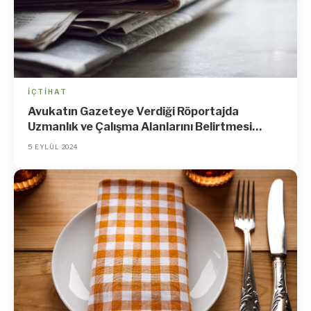
İÇTIHAT
Avukatın Gazeteye Verdiği Röportajda
Uzmanlık ve Çalışma Alanlarını Belirtmesi
Reklam Yasağına Aykırılıktır
5 EYLÜL 2024