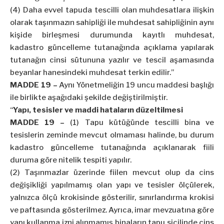
(4) Daha evvel tapuda tescilli olan muhdesatlara ilişkin
olarak taşınmazın sahipliği ile muhdesat sahipliğinin aynı
kişide birleşmesi durumunda kayıtlı muhdesat,
kadastro güncelleme tutanağında açıklama yapılarak
tutanağın cinsi sütununa yazılır ve tescil aşamasında
beyanlar hanesindeki muhdesat terkin edilir.”
MADDE 19 –
Aynı Yönetmeliğin 19 uncu maddesi başlığı
ile birlikte aşağıdaki şekilde değiştirilmiştir.
“
Yapı, tesisler ve maddi hataların düzeltilmesi
MADDE 19 –
(1) Tapu kütüğünde tescilli bina ve
tesislerin zeminde mevcut olmaması halinde, bu durum
kadastro güncelleme tutanağında açıklanarak fiili
duruma göre nitelik tespiti yapılır.
(2) Taşınmazlar üzerinde fiilen mevcut olup da cins
değişikliği yapılmamış olan yapı ve tesisler ölçülerek,
yalnızca ölçü krokisinde gösterilir, sınırlandırma krokisi
ve paftasında gösterilmez. Ayrıca, imar mevzuatına göre
yapı kullanma izni alınmamış binaların tapu sicilinde cins