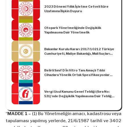
2023 Dönemi Yıllık İşletme Cetveli Süre
Uzatımına İlişkin Duyuru
Otopark Yönetmeliğinde Değişiklik
Yapılmasına Dair Yönetmelik
Bakanlar Kurulu Kararı 2017/10212 Türkiye
Cumhuriyeti, Maliye Bakanlığı, Mali Suçları
Araştırma Kurulu Başkanlığı (MASAK) ile
Katar Devleti Finansal Bilgi Birimi (QFIU)
Arasında Karapara Aklama, Bağlantılı Öncül
Belirli Sınıf D İn Vitro Tanı Amaçlı Tıbbi
Suçlar ve Terörizmin Finansmanı ile İlgili
Cihazlara Yönelik Ortak Spesifikasyonlar
Finansal İstihbarat Değişiminde İşbirliğine
Hakkında Tebliğ
Dair Mutabakat Muhtırasının Yürürlüğe
Konulması Hakkında Karar
Vergi Usul Kanunu Genel Tebliği (Sıra No:
531)’nde Değişiklik Yapılmasına Dair Tebliğ
(Sıra No: 553)
“
MADDE 1 –
(1) Bu Yönetmeliğin amacı, kadastrosu veya
tapulaması yapılmış yerlerde, 21/6/1987 tarihli ve 3402