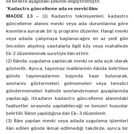
ile birlikte aşağıdaki şekilde değiştirilmiştir.
“
Kadastro güncelleme ada ve mevki ilânı
MADDE 13 –
(1) Kadastro teknisyenleri, kadastro
güncelleme alanını mevki veya ada durumlarına göre
kısımlara ayırarak bir iş programı düzenler. Hangi mevki
veya adada çalışmaya başlanacağını en az yedi gün
önceden alışılmış vasıtalarla ilgili köy veya mahallede
Ek-2 düzenlenmek suretiyle ilân ettirir.
(2) İlânda; uygulama yapılacak mevki ve ada açık olarak
gösterilir. Ayrıca, taşınmaz maliklerinin ilânda belirtilen
günde taşınmazlarının başında hazır bulunarak,
sınırlarını göstermeleri, gelmemeleri veya temsilci
göndermemeleri halinde sınırlandırmanın gıyaplarında
yapılacağı, itirazların kadastro güncelleme alanındaki
faaliyetler sırasında yapılabileceği ve benzeri hususlar
belirtilir. İlânın yapıldığına dair Ek–3 düzenlenir.
(3) İlânı yapılan mevki veya adada uygulama işlemleri
ilân edilen günde ikmal edilmediği takdirde, ayrıca bir