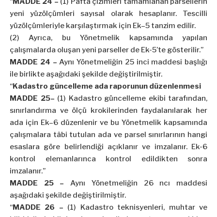
“
MADDE 24 –
(1) Pafta çizimleri tamamlanan parsellerin
yeni yüzölçümleri sayısal olarak hesaplanır. Tescilli
yüzölçümleriyle karşılaştırmak için Ek–5 tanzim edilir.
(2) Ayrıca, bu Yönetmelik kapsamında yapılan
çalışmalarda oluşan yeni parseller de Ek-5’te gösterilir.”
MADDE 24 –
Aynı Yönetmeliğin 25 inci maddesi başlığı
ile birlikte aşağıdaki şekilde değiştirilmiştir.
“
Kadastro güncelleme ada raporunun düzenlenmesi
MADDE 25–
(1) Kadastro güncelleme ekibi tarafından,
sınırlandırma ve ölçü krokilerinden faydalanılarak her
ada için Ek–6 düzenlenir ve bu Yönetmelik kapsamında
çalışmalara tâbi tutulan ada ve parsel sınırlarının hangi
esaslara göre belirlendiği açıklanır ve imzalanır. Ek-6
kontrol elemanlarınca kontrol edildikten sonra
imzalanır.”
MADDE 25 –
Aynı Yönetmeliğin 26 ncı maddesi
aşağıdaki şekilde değiştirilmiştir.
“
MADDE 26 –
(1) Kadastro teknisyenleri, muhtar ve