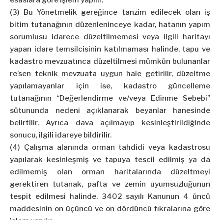
esaslara göre işlem yapılır.
(3) Bu Yönetmelik gereğince tanzim edilecek olan iş
bitim tutanağının düzenleninceye kadar, hatanın yapım
sorumlusu idarece düzeltilmemesi veya ilgili haritayı
yapan idare temsilcisinin katılmaması halinde, tapu ve
kadastro mevzuatınca düzeltilmesi mümkün bulunanlar
re’sen teknik mevzuata uygun hale getirilir, düzeltme
yapılamayanlar için ise, kadastro güncelleme
tutanağının “Değerlendirme ve/veya Edinme Sebebi”
sütununda nedeni açıklanarak beyanlar hanesinde
belirtilir. Ayrıca dava açılmayıp kesinleştirildiğinde
sonucu, ilgili idareye bildirilir.
(4) Çalışma alanında orman tahdidi veya kadastrosu
yapılarak kesinleşmiş ve tapuya tescil edilmiş ya da
edilmemiş olan orman haritalarında düzeltmeyi
gerektiren tutanak, pafta ve zemin uyumsuzluğunun
tespit edilmesi halinde, 3402 sayılı Kanunun 4 üncü
maddesinin on üçüncü ve on dördüncü fıkralarına göre