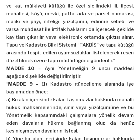
ve kat mülkiyeti kütüğü ile özel sicilindeki ili, ilçesi,
mahallesi, köyü, mevki, pafta, ada ve parsel numarası,
maliki ve payı, niteliği, yüzölçümü, edinme sebebi ve
varsa muhdesat ile irtifak haklarını da içerecek şekilde
kayıtları çıkarılır veya elektronik ortamda çıktısı alınır.
Tapu ve Kadastro Bilgi Sistemi “TAKBİS” ve tapu kütüğü
arasında tespit edilen uyumsuzluklar listelenerek resen
düzeltilmek üzere tapu müdürlüğüne gönderilir.”
MADDE 10 –
Aynı Yönetmeliğin 9 uncu maddesi
aşağıdaki şekilde değiştirilmiştir.
“
MADDE 9 –
(1) Kadastro güncelleme alanında işe
başlamadan önce;
a) Bu alan içerisinde kalan taşınmazlar hakkında mahalli
hukuk mahkemelerinde, sınır veya yüzölçümüne ve bu
Yönetmelik kapsamındaki çalışmalara yönelik devam
eden davalarla hükme bağlanmış olup da henüz
kesinleşmeyen davaların listesi,
b) Yine bu alan içerisinde kalan taşınmazlar hakkında