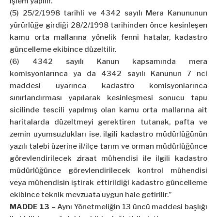
işlem yapılır.
(5) 25/2/1998 tarihli ve 4342 sayılı Mera Kanununun
yürürlüğe girdiği 28/2/1998 tarihinden önce kesinleşen
kamu orta mallarına yönelik fenni hatalar, kadastro
güncelleme ekibince düzeltilir.
(6) 4342 sayılı Kanun kapsamında mera
komisyonlarınca ya da 4342 sayılı Kanunun 7 nci
maddesi uyarınca kadastro komisyonlarınca
sınırlandırması yapılarak kesinleşmesi sonucu tapu
sicilinde tescili yapılmış olan kamu orta mallarına ait
haritalarda düzeltmeyi gerektiren tutanak, pafta ve
zemin uyumsuzlukları ise, ilgili kadastro müdürlüğünün
yazılı talebi üzerine il/ilçe tarım ve orman müdürlüğünce
görevlendirilecek ziraat mühendisi ile ilgili kadastro
müdürlüğünce görevlendirilecek kontrol mühendisi
veya mühendisin iştirak ettirildiği kadastro güncelleme
ekibince teknik mevzuata uygun hale getirilir.”
MADDE 13 –
Aynı Yönetmeliğin 13 üncü maddesi başlığı