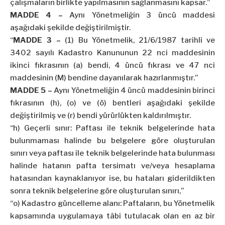
çalışmaların birlikte yapılmasının sağlanmasını kapsar.”
MADDE 4 –
Aynı Yönetmeliğin 3 üncü maddesi
aşağıdaki şekilde değiştirilmiştir.
“
MADDE 3 –
(1) Bu Yönetmelik, 21/6/1987 tarihli ve
3402 sayılı Kadastro Kanununun 22 nci maddesinin
ikinci fıkrasının (a) bendi, 4 üncü fıkrası ve 47 nci
maddesinin (M) bendine dayanılarak hazırlanmıştır.”
MADDE 5 –
Aynı Yönetmeliğin 4 üncü maddesinin birinci
fıkrasının (h), (o) ve (ö) bentleri aşağıdaki şekilde
değiştirilmiş ve (r) bendi yürürlükten kaldırılmıştır.
“h) Geçerli sınır: Paftası ile teknik belgelerinde hata
bulunmaması halinde bu belgelere göre oluşturulan
sınırı veya paftası ile teknik belgelerinde hata bulunması
halinde hatanın pafta tersimatı ve/veya hesaplama
hatasından kaynaklanıyor ise, bu hataları giderildikten
sonra teknik belgelerine göre oluşturulan sınırı,”
“o) Kadastro güncelleme alanı: Paftaların, bu Yönetmelik
kapsamında uygulamaya tâbi tutulacak olan en az bir