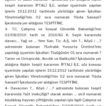
tespit kararının İPTALİ İLE, anılan işyerinde yapılan
işlerin 19.12.2012 tarihinde yürürlüğe giren İşkolları
Yönetmeliği?nin 02 sıra numaralı ?Gıda Sanayii?
İşkolunda yer aldığının TESPİTİNE,
3- T.C. Çalışma ve Sosyal Güvenlik Bakanlığı?nın
02/08/2010 tarih ve 2010/61 K. Sayılı kararında
davacı… Yağ ve … Yem San. Tic. A.Ş. ‘nin ?… Köyü / …?
adresinde bulunan ?Sofralık
Yumurta
Üretimi?nin
yapıldığı işyerinin İşkolları Tüzüğünün 01 sıra numaralı ?
Tarım ve Ormancılık, Avcılık ve Balıkçılık? İşkolunda yer
aldığına ilişkin tespit kararının İPTALİ İLE, söz konusu
işyerinde yapılan işlerin 19.12.2012 tarihinde yürürlüğe
giren İşkolları Yönetmeliği?nin 02 sıra numaralı ?Gıda
Sanayii? İşkolunda yer aldığının TESPİTİNE,
4- Davacının ?… Köyü / …? adresinde bulunan tespit
kararında ?süt inekçiliği? olarak anılan … sicil numaralı
büyükbaş hayvan çiftliğinde yapılan işle ilgili Çalışma ve