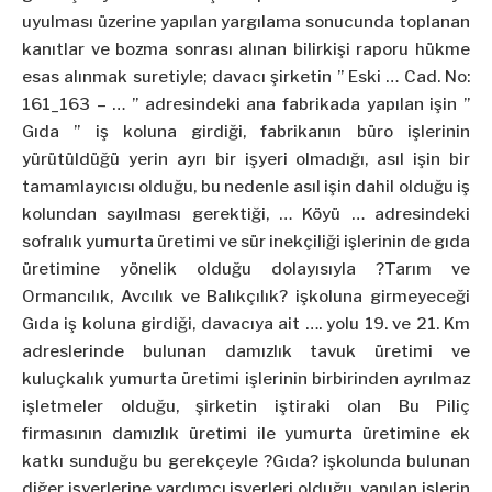
uyulması üzerine yapılan yargılama sonucunda toplanan
kanıtlar ve bozma sonrası alınan bilirkişi raporu hükme
esas alınmak suretiyle; davacı şirketin ” Eski … Cad. No:
161_163 – … ” adresindeki ana fabrikada yapılan işin ”
Gıda ” iş koluna girdiği, fabrikanın büro işlerinin
yürütüldüğü yerin ayrı bir işyeri olmadığı, asıl işin bir
tamamlayıcısı olduğu, bu nedenle asıl işin dahil olduğu iş
kolundan sayılması gerektiği, … Köyü … adresindeki
sofralık
yumurta
üretimi ve sür inekçiliği işlerinin de gıda
üretimine yönelik olduğu dolayısıyla ?Tarım ve
Ormancılık, Avcılık ve Balıkçılık? işkoluna girmeyeceği
Gıda iş koluna girdiği, davacıya ait …. yolu 19. ve 21. Km
adreslerinde bulunan damızlık tavuk üretimi ve
kuluçkalık
yumurta
üretimi işlerinin birbirinden ayrılmaz
işletmeler olduğu, şirketin iştiraki olan Bu Piliç
firmasının damızlık üretimi ile
yumurta
üretimine ek
katkı sunduğu bu gerekçeyle ?Gıda? işkolunda bulunan
diğer işyerlerine yardımcı işyerleri olduğu, yapılan işlerin