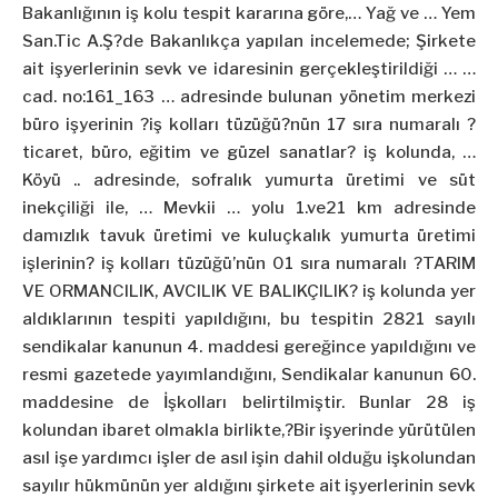
Bakanlığının iş kolu tespit kararına göre,… Yağ ve … Yem
San.Tic A.Ş?de Bakanlıkça yapılan incelemede; Şirkete
ait işyerlerinin sevk ve idaresinin gerçekleştirildiği … …
cad. no:161_163 … adresinde bulunan yönetim merkezi
büro işyerinin ?iş kolları tüzüğü?nün 17 sıra numaralı ?
ticaret, büro, eğitim ve güzel sanatlar? iş kolunda, …
Köyü .. adresinde, sofralık
yumurta
üretimi ve süt
inekçiliği ile, … Mevkii … yolu 1.ve21 km adresinde
damızlık tavuk üretimi ve kuluçkalık
yumurta
üretimi
işlerinin? iş kolları tüzüğü’nün 01 sıra numaralı ?TARIM
VE ORMANCILIK, AVCILIK VE BALIKÇILIK? iş kolunda yer
aldıklarının tespiti yapıldığını, bu tespitin 2821 sayılı
sendikalar kanunun 4. maddesi gereğince yapıldığını ve
resmi gazetede yayımlandığını, Sendikalar kanunun 60.
maddesine de İşkolları belirtilmiştir. Bunlar 28 iş
kolundan ibaret olmakla birlikte,?Bir işyerinde yürütülen
asıl işe yardımcı işler de asıl işin dahil olduğu işkolundan
sayılır hükmünün yer aldığını şirkete ait işyerlerinin sevk