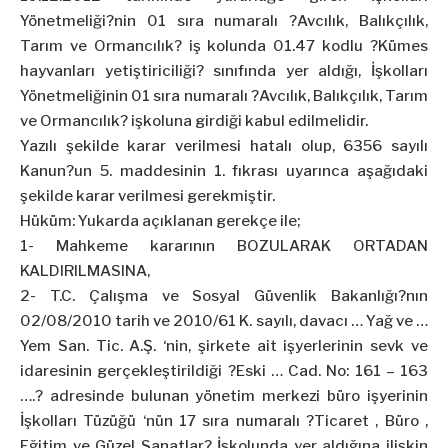
Yönetmeliği?nin 01 sıra numaralı ?Avcılık, Balıkçılık,
Tarım ve Ormancılık? iş kolunda 01.47 kodlu ?Kümes
hayvanları yetiştiriciliği? sınıfında yer aldığı, İşkolları
Yönetmeliğinin 01 sıra numaralı ?Avcılık, Balıkçılık, Tarım
ve Ormancılık? işkoluna girdiği kabul edilmelidir.
Yazılı şekilde karar verilmesi hatalı olup, 6356 sayılı
Kanun?un 5. maddesinin 1. fıkrası uyarınca aşağıdaki
şekilde karar verilmesi gerekmiştir.
Hüküm: Yukarda açıklanan gerekçe ile;
1- Mahkeme kararının BOZULARAK ORTADAN
KALDIRILMASINA,
2- T.C. Çalışma ve Sosyal Güvenlik Bakanlığı?nın
02/08/2010 tarih ve 2010/61 K. sayılı, davacı … Yağ ve …
Yem San. Tic. A.Ş. ‘nin, şirkete ait işyerlerinin sevk ve
idaresinin gerçekleştirildiği ?Eski … Cad. No: 161 – 163
….? adresinde bulunan yönetim merkezi büro işyerinin
İşkolları Tüzüğü ‘nün 17 sıra numaralı ?Ticaret , Büro ,
Eğitim ve Güzel Sanatlar? İşkolunda yer aldığına ilişkin