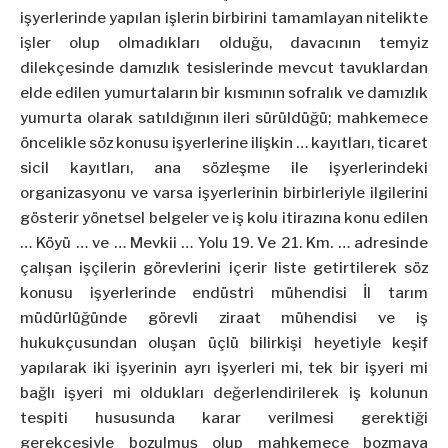
işyerlerinde yapılan işlerin birbirini tamamlayan nitelikte
işler olup olmadıkları olduğu, davacının temyiz
dilekçesinde damızlık tesislerinde mevcut tavuklardan
elde edilen
yumurta
ların bir kısmının sofralık ve damızlık
yumurta
olarak satıldığının ileri sürüldüğü; mahkemece
öncelikle söz konusu işyerlerine ilişkin … kayıtları, ticaret
sicil kayıtları, ana sözleşme ile işyerlerindeki
organizasyonu ve varsa işyerlerinin birbirleriyle ilgilerini
gösterir yönetsel belgeler ve iş kolu itirazına konu edilen
… Köyü … ve … Mevkii … Yolu 19. Ve 21. Km. … adresinde
çalışan işçilerin görevlerini içerir liste getirtilerek söz
konusu işyerlerinde endüstri mühendisi İl tarım
müdürlüğünde görevli ziraat mühendisi ve iş
hukukçusundan oluşan üçlü bilirkişi heyetiyle keşif
yapılarak iki işyerinin ayrı işyerleri mi, tek bir işyeri mi
bağlı işyeri mi oldukları değerlendirilerek iş kolunun
tespiti hususunda karar verilmesi gerektiği
gerekçesiyle bozulmuş olup mahkemece bozmaya