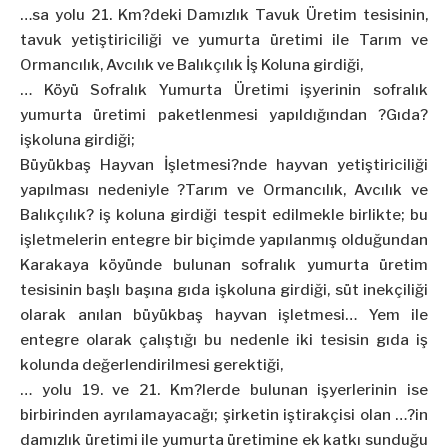
…sa yolu 21. Km?deki Damızlık Tavuk Üretim tesisinin,
tavuk yetiştiriciliği ve
yumurta
üretimi ile Tarım ve
Ormancılık, Avcılık ve Balıkçılık İş Koluna girdiği,
… Köyü Sofralık
Yumurta
Üretimi işyerinin sofralık
yumurta
üretimi paketlenmesi yapıldığından ?Gıda?
işkoluna girdiği;
Büyükbaş Hayvan İşletmesi?nde hayvan yetiştiriciliği
yapılması nedeniyle ?Tarım ve Ormancılık, Avcılık ve
Balıkçılık? iş koluna girdiği tespit edilmekle birlikte; bu
işletmelerin entegre bir biçimde yapılanmış olduğundan
Karakaya köyünde bulunan sofralık
yumurta
üretim
tesisinin başlı başına gıda işkoluna girdiği, süt inekçiliği
olarak anılan büyükbaş hayvan işletmesi… Yem ile
entegre olarak çalıştığı bu nedenle iki tesisin gıda iş
kolunda değerlendirilmesi gerektiği,
… yolu 19. ve 21. Km?lerde bulunan işyerlerinin ise
birbirinden ayrılamayacağı; şirketin iştirakçisi olan …?in
damızlık üretimi ile
yumurta
üretimine ek katkı sunduğu