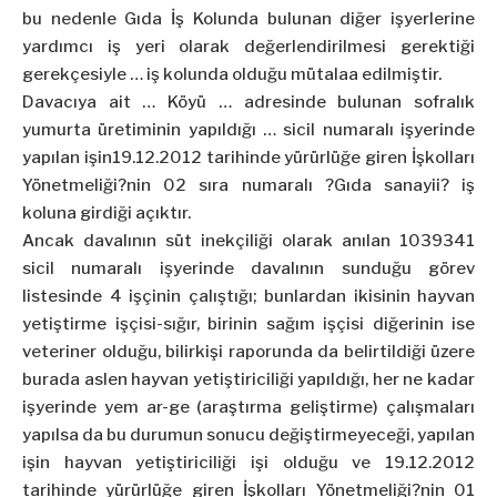
bu nedenle Gıda İş Kolunda bulunan diğer işyerlerine
yardımcı iş yeri olarak değerlendirilmesi gerektiği
gerekçesiyle … iş kolunda olduğu mütalaa edilmiştir.
Davacıya ait … Köyü … adresinde bulunan sofralık
yumurta
üretiminin yapıldığı … sicil numaralı işyerinde
yapılan işin19.12.2012 tarihinde yürürlüğe giren İşkolları
Yönetmeliği?nin 02 sıra numaralı ?Gıda sanayii? iş
koluna girdiği açıktır.
Ancak davalının süt inekçiliği olarak anılan 1039341
sicil numaralı işyerinde davalının sunduğu görev
listesinde 4 işçinin çalıştığı; bunlardan ikisinin hayvan
yetiştirme işçisi-sığır, birinin sağım işçisi diğerinin ise
veteriner olduğu, bilirkişi raporunda da belirtildiği üzere
burada aslen hayvan yetiştiriciliği yapıldığı, her ne kadar
işyerinde yem ar-ge (araştırma geliştirme) çalışmaları
yapılsa da bu durumun sonucu değiştirmeyeceği, yapılan
işin hayvan yetiştiriciliği işi olduğu ve 19.12.2012
tarihinde yürürlüğe giren İşkolları Yönetmeliği?nin 01