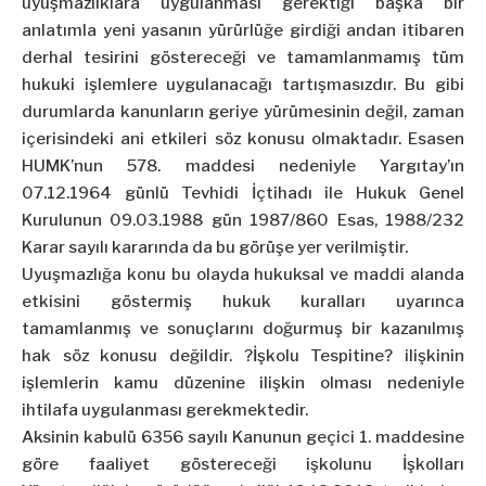
uyuşmazlıklara uygulanması gerektiği başka bir
anlatımla yeni yasanın yürürlüğe girdiği andan itibaren
derhal tesirini göstereceği ve tamamlanmamış tüm
hukuki işlemlere uygulanacağı tartışmasızdır. Bu gibi
durumlarda kanunların geriye yürümesinin değil, zaman
içerisindeki ani etkileri söz konusu olmaktadır. Esasen
HUMK’nun 578. maddesi nedeniyle Yargıtay’ın
07.12.1964 günlü Tevhidi İçtihadı ile Hukuk Genel
Kurulunun 09.03.1988 gün 1987/860 Esas, 1988/232
Karar sayılı kararında da bu görüşe yer verilmiştir.
Uyuşmazlığa konu bu olayda hukuksal ve maddi alanda
etkisini göstermiş hukuk kuralları uyarınca
tamamlanmış ve sonuçlarını doğurmuş bir kazanılmış
hak söz konusu değildir. ?İşkolu Tespitine? ilişkinin
işlemlerin kamu düzenine ilişkin olması nedeniyle
ihtilafa uygulanması gerekmektedir.
Aksinin kabulü 6356 sayılı Kanunun geçici 1. maddesine
göre faaliyet göstereceği işkolunu İşkolları