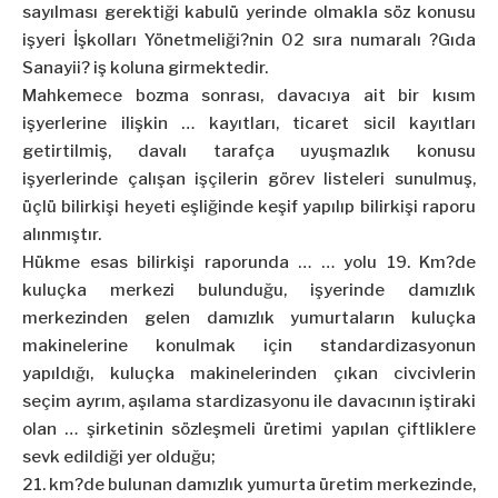
sayılması gerektiği kabulü yerinde olmakla söz konusu
işyeri İşkolları Yönetmeliği?nin 02 sıra numaralı ?Gıda
Sanayii? iş koluna girmektedir.
Mahkemece bozma sonrası, davacıya ait bir kısım
işyerlerine ilişkin … kayıtları, ticaret sicil kayıtları
getirtilmiş, davalı tarafça uyuşmazlık konusu
işyerlerinde çalışan işçilerin görev listeleri sunulmuş,
üçlü bilirkişi heyeti eşliğinde keşif yapılıp bilirkişi raporu
alınmıştır.
Hükme esas bilirkişi raporunda … … yolu 19. Km?de
kuluçka merkezi bulunduğu, işyerinde damızlık
merkezinden gelen damızlık
yumurta
ların kuluçka
makinelerine konulmak için standardizasyonun
yapıldığı, kuluçka makinelerinden çıkan civcivlerin
seçim ayrım, aşılama stardizasyonu ile davacının iştiraki
olan … şirketinin sözleşmeli üretimi yapılan çiftliklere
sevk edildiği yer olduğu;
21. km?de bulunan damızlık
yumurta
üretim merkezinde,