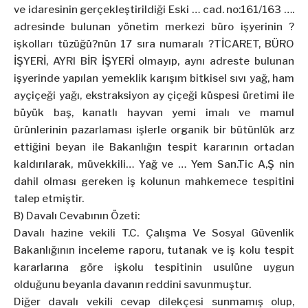
ve idaresinin gerçekleştirildiği Eski … cad. no:161/163 ….
adresinde bulunan yönetim merkezi büro işyerinin ?
işkolları tüzüğü?nün 17 sıra numaralı ?TİCARET, BÜRO
İŞYERİ, AYRI BİR İŞYERİ olmayıp, aynı adreste bulunan
işyerinde yapılan yemeklik karışım bitkisel sıvı yağ, ham
ayçiçeği yağı, ekstraksiyon ay çiçeği küspesi üretimi ile
büyük baş, kanatlı hayvan yemi imalı ve mamul
ürünlerinin pazarlaması işlerle organik bir bütünlük arz
ettiğini beyan ile Bakanlığın tespit kararının ortadan
kaldırılarak, müvekkili… Yağ ve … Yem San.Tic A,Ş nin
dahil olması gereken iş kolunun mahkemece tespitini
talep etmiştir.
B) Davalı Cevabının Özeti:
Davalı hazine vekili T.C. Çalışma Ve Sosyal Güvenlik
Bakanlığının inceleme raporu, tutanak ve iş kolu tespit
kararlarına göre işkolu tespitinin usulüne uygun
olduğunu beyanla davanın reddini savunmuştur.
Diğer davalı vekili cevap dilekçesi sunmamış olup,