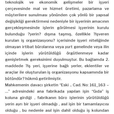
teknolojik ve ekonomik gelişmeler bir işyeri
çerçevesinde mal ve hizmet üretimi, pazarlama ve
müşterilere sunulması yönünden çok yönlü bir yapısal
değişikliği gerektirmesi nedeniyle bir işyerinin amacının
gerçekleşmesinde işlerin görülmesi işyerinin kurulu
bulunduğu ?yerin? dışına taşmış, özellikle ?işveren
kurulan iş organizasyonu? içerisinde işyeri niteliğinde
olmayan irtibat bürolarına veya yurt genelinde veya ilin
içinde işlerin yürütüldüğü örgütlenmeye kadar
genişletmek gereksinimi duyulmuştur. Bu bağlamda 2.
maddede ?iş yeri, işyerine bağlı yerler, eklentiler ve
araçlar ile oluşturulan iş organizasyonu kapsamında bir
bütündür? hükmü getirilmiştir.
Mahkemenin davacı şirketin “Eski .. Cad. No: 161_163 –
…” adresindeki ana fabrikada yapılan işin “Gıda” iş
koluna girdiği , fabrikanın büro işlerinin yürütüldüğü
yerin ayrı bir işyeri olmadığı , asıl işin bir tamamlayıcısı
olduğu , bu nedenle asıl işin dahil olduğu iş kolundan