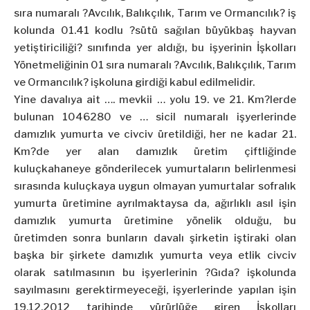
sıra numaralı ?Avcılık, Balıkçılık, Tarım ve Ormancılık? iş
kolunda 01.41 kodlu ?sütü sağılan büyükbaş hayvan
yetiştiriciliği? sınıfında yer aldığı, bu işyerinin İşkolları
Yönetmeliğinin 01 sıra numaralı ?Avcılık, Balıkçılık, Tarım
ve Ormancılık? işkoluna girdiği kabul edilmelidir.
Yine davalıya ait …. mevkii … yolu 19. ve 21. Km?lerde
bulunan 1046280 ve … sicil numaralı işyerlerinde
damızlık
yumurta
ve civciv üretildiği, her ne kadar 21.
Km?de yer alan damızlık üretim çiftliğinde
kuluçkahaneye gönderilecek
yumurta
ların belirlenmesi
sırasında kuluçkaya uygun olmayan
yumurta
lar sofralık
yumurta
üretimine ayrılmaktaysa da, ağırlıklı asıl işin
damızlık
yumurta
üretimine yönelik olduğu, bu
üretimden sonra bunların davalı şirketin iştiraki olan
başka bir şirkete damızlık
yumurta
veya etlik civciv
olarak satılmasının bu işyerlerinin ?Gıda? işkolunda
sayılmasını gerektirmeyeceği, işyerlerinde yapılan işin
19.12.2012 tarihinde yürürlüğe giren İşkolları