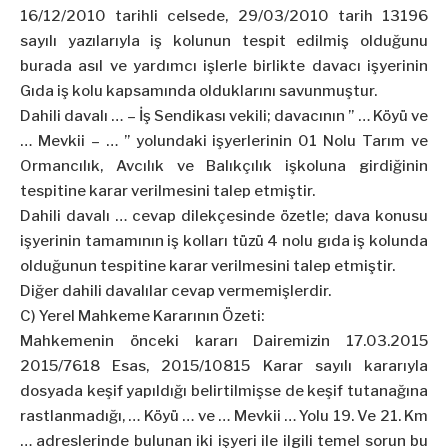
16/12/2010 tarihli celsede, 29/03/2010 tarih 13196
sayılı yazılarıyla iş kolunun tespit edilmiş olduğunu
burada asıl ve yardımcı işlerle birlikte davacı işyerinin
Gıda iş kolu kapsamında olduklarını savunmuştur.
Dahili davalı … – İş Sendikası vekili; davacının ” … Köyü ve
… Mevkii – … ” yolundaki işyerlerinin 01 Nolu Tarım ve
Ormancılık, Avcılık ve Balıkçılık işkoluna girdiğinin
tespitine karar verilmesini talep etmiştir.
Dahili davalı … cevap dilekçesinde özetle; dava konusu
işyerinin tamamının iş kolları tüzü 4 nolu gıda iş kolunda
olduğunun tespitine karar verilmesini talep etmiştir.
Diğer dahili davalılar cevap vermemişlerdir.
C) Yerel Mahkeme Kararının Özeti:
Mahkemenin önceki kararı Dairemizin 17.03.2015
2015/7618 Esas, 2015/10815 Karar sayılı kararıyla
dosyada keşif yapıldığı belirtilmişse de keşif tutanağına
rastlanmadığı, … Köyü … ve … Mevkii … Yolu 19. Ve 21. Km
… adreslerinde bulunan iki işyeri ile ilgili temel sorun bu