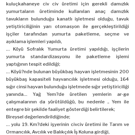
kuluçkahaneye civ civ üretimi için gerekli damızlık
yumurta
ların üretiminde kullanılan anaç damızlık
tavukların bulunduğu kanatlı işletmesi olduğu, tavuk
yetiştiriciliğinin yarı otomasyon ile gerçekleştirildiği
işçiler tarafından
yumurta
paketleme, seçme ve
ayıklama işlemleri yapıldı,
… Köyü Sofralık
Yumurta
üretimi yapıldığı, işçilerin
yumurta
standardizasyonu ile paketleme işlemi
yaptığının tespit edildiği;
… Köyü?nde bulunan büyükbaş hayvan işletmesinin 200
büyükbaş kapasiteli hayvancılık işletmesi olduğu, 164
sığır cinsi hayvan bulunduğu işletmede sığır yetiştiriciliği
yanında… Yağ Yem?de üretilen yemlerin ar-ge
çalışmalarının da yürütüldüğü, bu nedenle .. Yem ile
entegre bir şekilde faaliyet gösterdiği belirtilerek;
Bireysel değerlendirildiğinde;
… yolu 19. Km?deki işyerinin civciv üretimi ile Tarım ve
Ormancılık, Avcılık ve Balıkçılık İş Koluna girdiği,