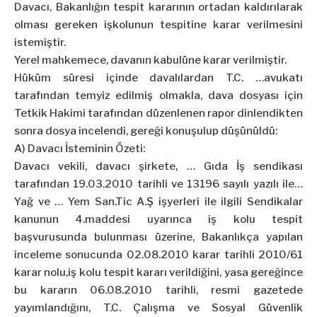
Davacı, Bakanlığın tespit kararının ortadan kaldırılarak
olması gereken işkolunun tespitine karar verilmesini
istemiştir.
Yerel mahkemece, davanın kabulüne karar verilmiştir.
Hüküm süresi içinde davalılardan T.C. …avukatı
tarafından temyiz edilmiş olmakla, dava dosyası için
Tetkik Hakimi tarafından düzenlenen rapor dinlendikten
sonra dosya incelendi, gereği konuşulup düşünüldü:
A) Davacı İsteminin Özeti:
Davacı vekili, davacı şirkete, … Gıda İş sendikası
tarafından 19.03.2010 tarihli ve 13196 sayılı yazılı ile…
Yağ ve … Yem San.Tic A.Ş işyerleri ile ilgili Sendikalar
kanunun 4.maddesi uyarınca iş kolu tespit
başvurusunda bulunması üzerine, Bakanlıkça yapılan
inceleme sonucunda 02.08.2010 karar tarihli 2010/61
karar nolu,iş kolu tespit kararı verildiğini, yasa gereğince
bu kararın 06.08.2010 tarihli, resmi gazetede
yayımlandığını, T.C. Çalışma ve Sosyal Güvenlik