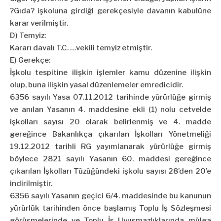
?Gıda? işkoluna girdiği gerekçesiyle davanın kabulüne
karar verilmiştir.
D) Temyiz:
Kararı davalı T.C. …vekili temyiz etmiştir.
E) Gerekçe:
İşkolu tespitine ilişkin işlemler kamu düzenine ilişkin
olup, buna ilişkin yasal düzenlemeler emredicidir.
6356 sayılı Yasa 07.11.2012 tarihinde yürürlüğe girmiş
ve anılan Yasanın 4. maddesine ekli (1) nolu cetvelde
işkolları sayısı 20 olarak belirlenmiş ve 4. madde
gereğince Bakanlıkça çıkarılan İşkolları Yönetmeliği
19.12.2012 tarihli RG yayımlanarak yürürlüğe girmiş
böylece 2821 sayılı Yasanın 60. maddesi gereğince
çıkarılan İşkolları Tüzüğündeki işkolu sayısı 28’den 20’e
indirilmiştir.
6356 sayılı Yasanın geçici 6/4. maddesinde bu kanunun
yürürlük tarihinden önce başlamış Toplu İş Sözleşmesi
görüşmelerinde ve Toplu İş Uyuşmazlıklarında mülga