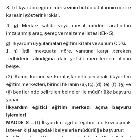
f) İlkyardım eğitim merkezinin bütün odalarının metre
karesini gösterir krokisi.
g) Merkez sahibi veya mesul müdür tarafından
imzalanmış araç, gereç ve malzeme listesi (Ek- 5).
ğ) İlkyardım uygulamaları eğitim kitabı ve sunum CD’si.
h) İlgili mevzuata göre, yangına karşı gereken
tedbirlerin alındığına dair yetkili mercilerden alınan
belge.
(2) Kamu kurum ve kuruluşlarında açılacak ilkyardım
eğitim merkezleri, birinci fıkranın (a), (ç), (d), (e), (f), (g) ve
(ğ) bentlerinde belirtilen belgeler ile müdürlüğe başvuru
yapar.
İlkyardım eğitici eğitim merkezi açma başvuru
işlemleri
MADDE 8 –
(1) İlkyardım eğitici eğitim merkezi açmak
isteyen kişi aşağıdaki belgelerle müdürlüğe başvurur: