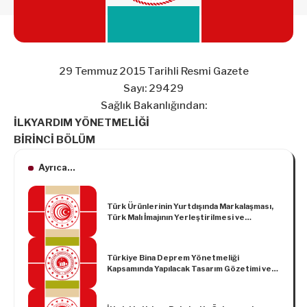
29 Temmuz 2015 Tarihli Resmi Gazete
Sayı: 29429
Sağlık Bakanlığından:
İLKYARDIM YÖNETMELİĞİ
BİRİNCİ BÖLÜM
Ayrıca...
Türk Ürünlerinin Yurtdışında Markalaşması,
Türk Malı İmajının Yerleştirilmesi ve
Turqualıty®’nin Desteklenmesi Hakkında
Tebliğ (Tebliğ No: 2006/4)’de Değişiklik
Yapılmasına Dair Tebliğ (Tebliğ No: 2017/2)
Türkiye Bina Deprem Yönetmeliği
Kapsamında Yapılacak Tasarım Gözetimi ve
Kontrolü Hizmetlerine Dair Tebliğde
Değişiklik Yapılmasına Dair Tebliğ