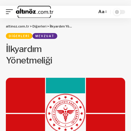
Aa
altinoz.com.tr
>
Diğerleri
>
İlkyardım Yönetmeliği
DIĞERLERI
MEVZUAT
İlkyardım
Yönetmeliği