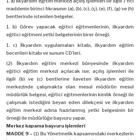
a) İlkyardım eğitim merkezi açılış işlemleri ile ilgili 7 nci
maddenin birinci fıkrasının (a), (b), (c), (ç), (e), (f), (g) ve (h)
bentlerinde istenilen belgeler.
b) Görev yapacak eğitici eğitmenlerinin, ilkyardım
eğitici eğitmeni yetki belgelerinin birer örneği.
c) İlkyardım uygulamaları kitabı, ilkyardım eğitim
becerileri kitabı ve sunum CD’leri.
(2) İlkyardım eğitim merkezi bünyesinde ilkyardım
eğitici eğitim merkezi açılacak ise; açılış işlemleri ile
ilgili (b) ve (c) bentlerine ilaveten ilkyardım eğitim
merkezinde çalışmakta olan mesul müdürün mesul
müdürlük belgesi, eğitici eğitmenlerinin kimlik örneği ile
çalışmak istediğini beyan eden dilekçesi ve ilkyardım
eğitim merkezi adına hazırlanmış yetki belgesinin bir
örneği ile müdürlüğe başvuru yapar.
Merkez kapama başvuru işlemleri
MADDE 9 –
(1) Bu Yönetmelik kapsamındaki merkezlerin