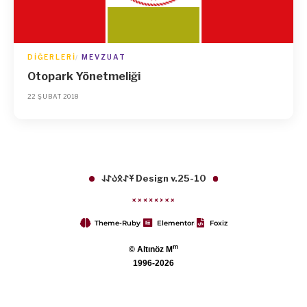
DIĞERLERI
MEVZUAT
Otopark Yönetmeliği
22 ŞUBAT 2018
𐱁𐰀𐰋𐰉𐰀𐰞 Design v.25-10
Theme-Ruby
Elementor
Foxiz
m
© Altınöz M
1996-2026