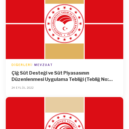
DIĞERLERI
MEVZUAT
Çiğ Süt Desteği ve Süt Piyasasının
Düzenlenmesi Uygulama Tebliği (Tebliğ No:
2021/22)’nde Değişiklik Yapılmasına Dair
24 EYLÜL 2022
Tebliğ (No: 2022/25)