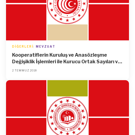
DIĞERLERI
MEVZUAT
Kooperatiflerin Kuruluş ve Anasözleşme
Değişiklik İşlemleri ile Kurucu Ortak Sayıları ve
Çalışma Bölgelerinin Belirlenmesi Hakkında
2 TEMMUZ 2018
Tebliğ