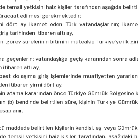
temsil yetkisini haiz kişiler tarafından aşağıda belirti
üracaat edilmesi gerekmektedir:
rmi dört ay ikamet eden Türk vatandaşlarının; ikamet
iriş tarihinden itibaren altı ay,
n; görev sürelerinin bitimini müteakip Türkiye’ye ilk gir
na geçenlerin; vatandaşlığa geçiş kararından sonra adl
 itibaren altı ay,
best dolaşıma giriş işlemlerinde muafiyetten yararlan
den itibaren yirmi dört ay.
inin atama kararından önce Türkiye Gümrük Bölgesine 
anın (b) bendinde belirtilen süre, kişinin Türkiye Gümrü
esaplanır.
cü maddede belirtilen kişilerin kendisi, eşi veya Gümr
 temsil yetkisini haiz kişiler tarafından, aşağıdaki be