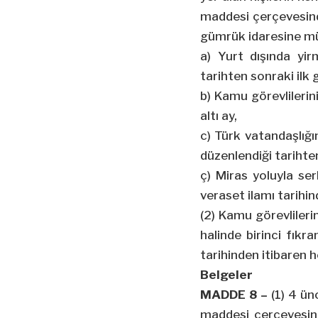
maddesi çerçevesinde 
gümrük idaresine m
a) Yurt dışında yi
tarihten sonraki ilk g
b) Kamu görevlilerini
altı ay,
c) Türk vatandaşlığı
düzenlendiği tarihten
ç) Miras yoluyla ser
veraset ilamı tarihin
(2) Kamu görevliler
halinde birinci fıkr
tarihinden itibaren h
Belgeler
MADDE 8 –
(1) 4 ün
maddesi çerçevesinde