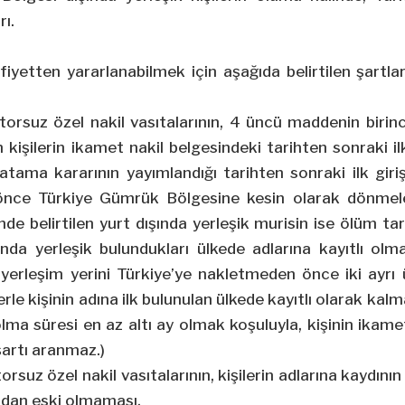
rı.
iyetten yararlanabilmek için aşağıda belirtilen şartlar
rsuz özel nakil vasıtalarının, 4 üncü maddenin birinci 
n kişilerin ikamet nakil belgesindeki tarihten sonraki ilk
 atama kararının yayımlandığı tarihten sonraki ilk giriş 
nce Türkiye Gümrük Bölgesine kesin olarak dönmeler
nde belirtilen yurt dışında yerleşik murisin ise ölüm ta
ında yerleşik bulundukları ülkede adlarına kayıtlı olm
n yerleşim yerini Türkiye’ye nakletmeden önce iki ayrı
erle kişinin adına ilk bulunulan ülkede kayıtlı olarak kalma
olma süresi en az altı ay olmak koşuluyla, kişinin ikame
şartı aranmaz.)
uz özel nakil vasıtalarının, kişilerin adlarına kaydının ya
yıldan eski olmaması.