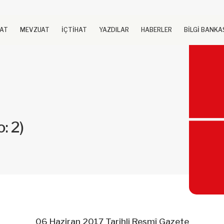
UAT
MEVZUAT
İÇTİHAT
YAZDILAR
HABERLER
BİLGİ BANKA
: 2)
06 Haziran 2017 Tarihli Resmî Gazete