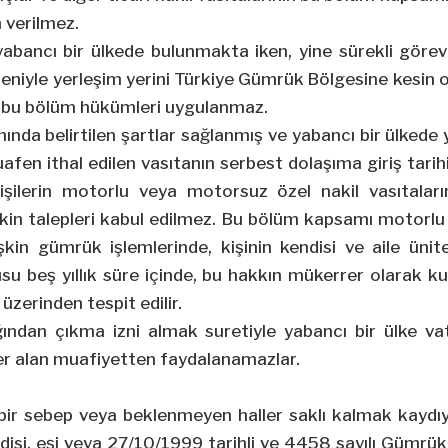
n verilmez.
yabancı bir ülkede bulunmakta iken, yine sürekli göre
eniyle yerleşim yerini Türkiye Gümrük Bölgesine kesin
in bu bölüm hükümleri uygulanmaz.
nda belirtilen şartlar sağlanmış ve yabancı bir ülkede
afen ithal edilen vasıtanın serbest dolaşıma giriş tarih
işilerin motorlu veya motorsuz özel nakil vasıtalar
işkin talepleri kabul edilmez. Bu bölüm kapsamı motor
lişkin gümrük işlemlerinde, kişinin kendisi ve aile ünite
u beş yıllık süre içinde, bu hakkın mükerrer olarak kull
üzerinden tespit edilir.
ğından çıkma izni almak suretiyle yabancı bir ülke va
yer alan muafiyetten faydalanamazlar.
bir sebep veya beklenmeyen haller saklı kalmak kaydı
endisi, eşi veya 27/10/1999 tarihli ve 4458 sayılı Gümr