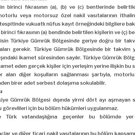
birinci fıkrasının (a), (b) ve (c) bentlerinde belirtil
motorlu veya motorsuz özel nakil vasıtalarının ithalin
n tespitinde vukuatlı nüfus kayıt örneğindeki bilgilere bakıl
rinci fıkrasının (a) bendinde belirtilen kişilerin ve (ç) b
risin Türkiye Gümrük Bölgesinde geriye doğru bir takvi
ları gerekir. Türkiye Gümrük Bölgesinde bir takvim y
dışındaki ikamet süresinden sayılır. Türkiye Gümrük Bölge
ikamet eden gerçek kişiler için yerleşim yerine ilişkin bu
 alan diğer koşulların sağlanması şartıyla, motorl
inden birer adet serbest dolaşıma sokulabilir.
ı
kiye Gümrük Bölgesi dışında yirmi dört ayı aşmayan s
 görevlileri için bu bölüm hükümleri uygulanmaz.
iyle Türk vatandaşlığına geçenler bu bölümde ye
raçlar ve diğer ticari nakil vasıtalarının bu bölüm kaps