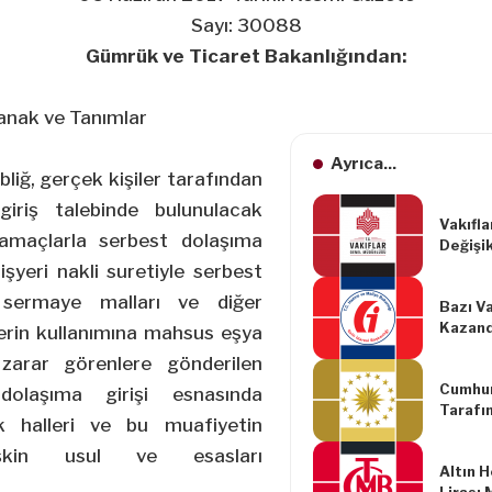
Sayı: 30088
Gümrük ve Ticaret Bakanlığından:
nak ve Tanımlar
Ayrıca...
bliğ, gerçek kişiler tarafından
iriş talebinde bulunulacak
Vakıfl
amaçlarla serbest dolaşıma
Değişik
Yönetm
işyeri nakli suretiyle serbest
 sermaye malları ve diğer
Bazı V
Kazand
lerin kullanımına mahsus eşya
Genel T
e zarar görenlere gönderilen
Cumhur
dolaşıma girişi esnasında
Tarafı
k halleri ve bu muafiyetin
Hakkın
2021/
lişkin usul ve esasları
Altın 