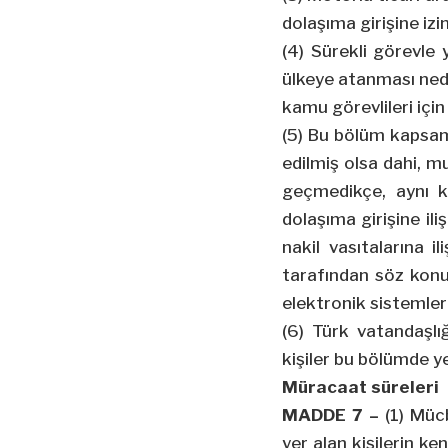
dolaşıma girişine izi
(4) Sürekli görevle 
ülkeye atanması ned
kamu görevlileri iç
(5) Bu bölüm kapsamı
edilmiş olsa dahi, mu
geçmedikçe, aynı k
dolaşıma girişine il
nakil vasıtalarına i
tarafından söz konus
elektronik sistemler 
(6) Türk vatandaşlı
kişiler bu bölümde 
Müracaat süreleri
MADDE 7 –
(1) Müc
yer alan kişilerin k