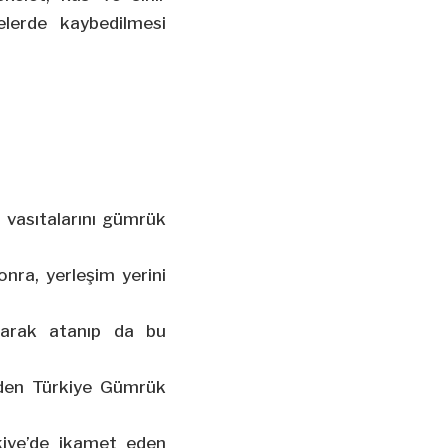
elerde kaybedilmesi
l vasıtalarını gümrük
nra, yerleşim yerini
olarak atanıp da bu
keden Türkiye Gümrük
rkiye’de ikamet eden