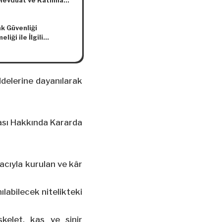
 Mevduat ve Katılma
arına Dönüşümün
lenmesi Hakkında
k Güvenliği
(Sayı: 2021/16)’de
liği ile İlgili
lik Yapılmasına Dair
ştırılmış
(Sayı: 2022/6)
rtlara Dair Tebliğ
ddelerine dayanılarak
ası Hakkında Kararda
acıyla kurulan ve kâr
ılabilecek nitelikteki
kelet, kas ve sinir