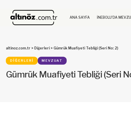
ANA SAYFA
İNEBOLU’DA MEVZ
altinoz.com.tr
>
Diğerleri
>
Gümrük Muafiyeti Tebliği (Seri No: 2)
DIĞERLERI
MEVZUAT
Gümrük Muafiyeti Tebliği (Seri No