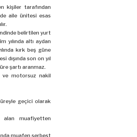
en kişiler tarafından
de aile ünitesi esas
ır.
endinde belirtilen yurt
m yılında altı aydan
ılında kırk beş güne
si dışında son on yıl
 süre şartı aranmaz.
u ve motorsuz nakil
üreyle geçici olarak
r alan muafiyetten
amında muafen serbest