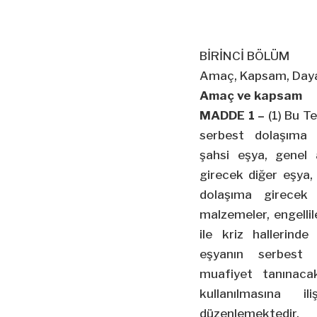
BİRİNCİ BÖLÜM
Amaç, Kapsam, Daya
Amaç ve kapsam
MADDE 1 –
(1) Bu Te
serbest dolaşıma g
şahsi eşya, genel 
girecek diğer eşya, 
dolaşıma girecek
malzemeler, engelli
ile kriz hallerind
eşyanın serbest 
muafiyet tanınaca
kullanılmasına i
düzenlemektedir.