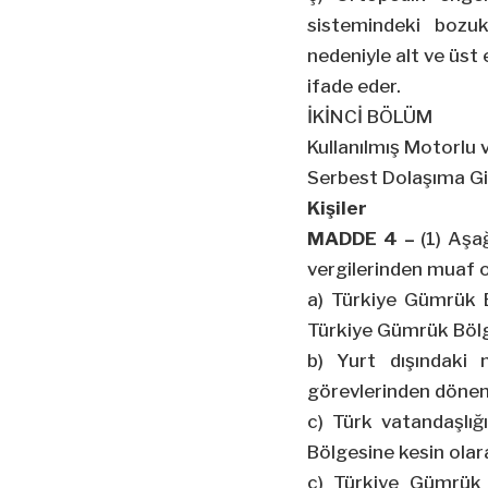
sistemindeki bozuk
nedeniyle alt ve üst 
ifade eder.
İKİNCİ BÖLÜM
Kullanılmış Motorlu 
Serbest Dolaşıma Gir
Kişiler
MADDE 4 –
(1) Aşağ
vergilerinden muaf o
a) Türkiye Gümrük B
Türkiye Gümrük Bölg
b) Yurt dışındaki 
görevlerinden dönen 
c) Türk vatandaşlığ
Bölgesine kesin olar
ç) Türkiye Gümrük B