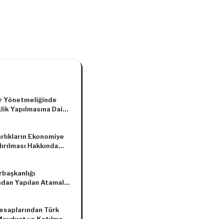
ar Yönetmeliğinde
lik Yapılmasına Dair
elik
arlıkların Ekonomiye
ırılması Hakkında
ebliğ (Seri No: 1)
başkanlığı
ndan Yapılan Atamalar
da Karar (Karar:
412)
Hesaplarından Türk