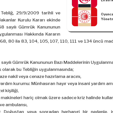
Lirası
Hesapl
Destek
Tebliğ, 29/9/2009 tarihli ve
Oyunca
Tebliğ 
Yönetme
Değişik
akanlar Kurulu Kararı ekinde
Uyumla
Tebliğ 
58 sayılı Gümrük Kanununun
Standa
Uygulanması Hakkında Kararın
, 68, 80 ila 83, 104, 105, 107, 110, 111 ve 134 üncü ma
 sayılı Gümrük Kanununun Bazı Maddelerinin Uygulanm
k olarak bu Tebliğin uygulanmasında;
aze nakil veya cenaze hazırlama aracını,
 yardım kurumu: Münhasıran hayır veya insani yardım am
 kişiliği,
 makineleri hariç olmak üzere sadece kriz halinde kullan
ı ve ambulansı,
: Doğuştan veya sonradan herhangi bir nedenle, is