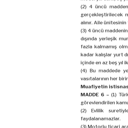
(2) 4 üncü maddenin 
gerçekleştirilecek 
alınır. Aile ünitesini
(3) 4 üncü maddenin bi
dışında yerleşik mu
fazla kalmamış olma
kadar kalışlar yurt 
içinde en az beş yıl 
(4) Bu maddede yer
vasıtalarının her bir
Muafiyetin istisnas
MADDE 6 –
(1) Tür
görevlendirilen kamu
(2) Evlilik suret
faydalanamazlar.
(3) Motorlu ticari a