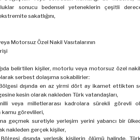
luklar sonucu bedensel yeteneklerin çeşitli derec
ekstremite sakatlığını,
veya Motorsuz Özel Nakil Vasıtalarının
işi
ıda belirtilen kişiler, motorlu veya motorsuz özel naki
larak serbest dolaşıma sokabilirler:
ölgesi dışında en az yirmi dört ay ikamet ettikten so
esine kesin olarak nakleden Türk vatandaşları,
milli veya milletlerarası kadrolara sürekli görevli 
kamu görevlileri,
ına geçmek suretiyle yerleşim yerini yabancı bir ül
ak nakleden gerçek kişiler,
ölgesi dışında yerleşik kişilerin ölümü halinde, Tü