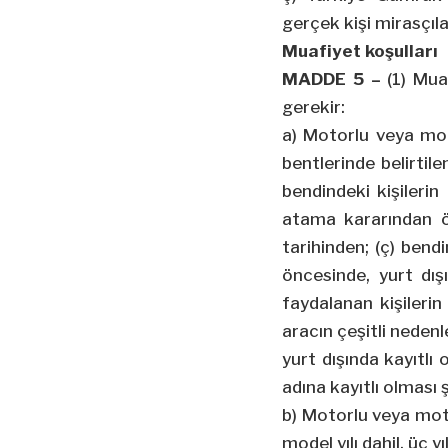
gerçek kişi mirasçıla
Muafiyet koşulları
MADDE 5 –
(1) Muaf
gerekir:
a) Motorlu veya moto
bentlerinde belirtile
bendindeki kişilerin
atama kararından ö
tarihinden; (ç) bendi
öncesinde, yurt dış
faydalanan kişileri
aracın çeşitli nedenl
yurt dışında kayıtlı 
adına kayıtlı olması 
b) Motorlu veya motors
model yılı dahil, üç 