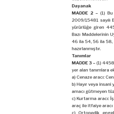
Dayanak
MADDE 2 –
(1) Bu 
2009/15481 sayılı B
yürürlüğe giren 44
Bazı Maddelerinin 
46 ila 54, 56 ila 58
hazırlanmıştır.
Tanımlar
MADDE 3 –
(1) 4458
yer alan tanımlara e
a) Cenaze aracı: Cen
b) Hayır veya insani
amacı gütmeyen tüzel
c) Kurtarma aracı: İş
araç ile itfaiye arac
ç) Ortopedik engel