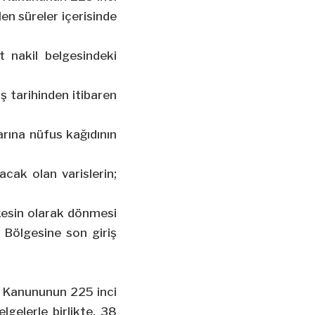
len süreler içerisinde
 nakil belgesindeki
iş tarihinden itibaren
arına nüfus kağıdının
acak olan varislerin;
kesin olarak dönmesi
k Bölgesine son giriş
ük Kanununun 225 inci
lgelerle birlikte, 38