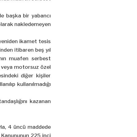
vle başka bir yabancı
 olarak nakledemeyen
 yeniden ikamet tesis
inden itibaren beş yıl
ının muafen serbest
lu veya motorsuz özel
sindeki diğer kişiler
anılıp kullanılmadığı
tandaşlığını kazanan
yla, 4 üncü maddede
ük Kanununun 225 inci