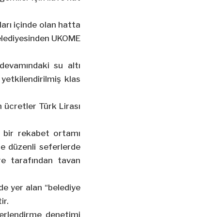
ları içinde olan hatta
 belediyesinden UKOME
 devamındaki su altı
yetkilendirilmiş klas
n ücretler Türk Lirası
ir bir rekabet ortamı
 düzenli seferlerde
re tarafından tavan
de yer alan “belediye
ir.
erlendirme denetimi