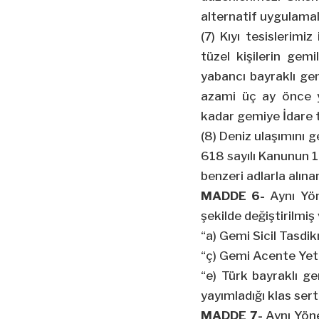
alternatif uygulamala
(7) Kıyı tesislerimi
tüzel kişilerin gemi
yabancı bayraklı gem
azami üç ay önce ya
kadar gemiye İdare t
(8) Deniz ulaşımını g
618 sayılı Kanunun 1
benzeri adlarla alına
MADDE 6-
Aynı Yön
şekilde değiştirilmiş
“a) Gemi Sicil Tasdi
“ç) Gemi Acente Yetk
“e) Türk bayraklı ge
yayımladığı klas serti
MADDE 7-
Aynı Yöne