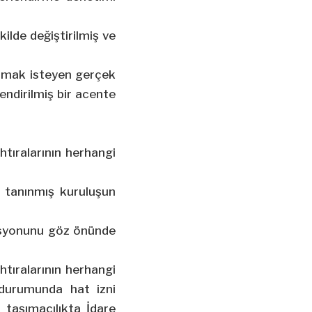
ilde değiştirilmiş ve
 yapmak isteyen gerçek
endirilmiş bir acente
tıralarının herhangi
n tanınmış kuruluşun
ndisyonunu göz önünde
tıralarının herhangi
 durumunda hat izni
 taşımacılıkta İdare