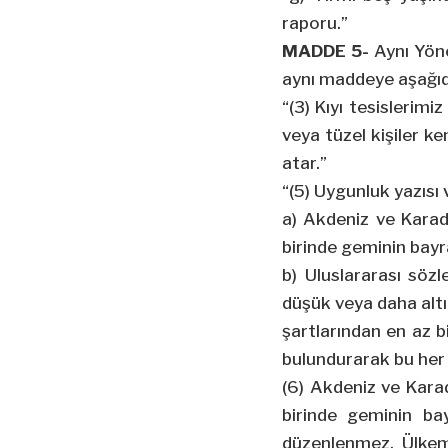
raporu.”
MADDE 5-
Aynı Yöne
aynı maddeye aşağıda
“(3) Kıyı tesislerimi
veya tüzel kişiler k
atar.”
“(5) Uygunluk yazısı v
a) Akdeniz ve Karad
birinde geminin bayr
b) Uluslararası söz
düşük veya daha alt
şartlarından en az b
bulundurarak bu her ik
(6) Akdeniz ve Kara
birinde geminin ba
düzenlenmez. Ülkemi