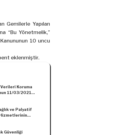
an Gemilerle Yapılan
ına “Bu Yönetmelik,”
ar Kanununun 10 uncu
bent eklenmiştir.
 Verileri Koruma
nun 11/03/2021
 ve 2021/238 Sayılı
ğlık ve Palyatif
Hizmetlerinin
 ve Koordinasyonuna
 Yönetmelik
k Güvenliği