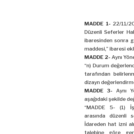
MADDE 1-
22/11/20
Düzenli Seferler Ha
ibaresinden sonra g
maddesi,” ibaresi ekl
MADDE 2-
Aynı Yöne
“n) Durum değerlend
tarafından belirlen
dizayn değerlendirme
MADDE 3-
Aynı Y
aşağıdaki şekilde deği
“MADDE 5- (1) İşle
arasında düzenli s
İdareden hat izni a
talebine göre gemi