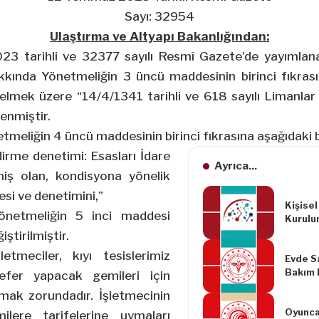
Sayı: 32954
Ulaştırma ve Altyapı Bakanlığından:
23 tarihli ve 32377 sayılı Resmî Gazete’de yayımlan
kkında Yönetmeliğin 3 üncü maddesinin birinci fıkras
elmek üzere “14/4/1341 tarihli ve 618 sayılı Limanl
enmiştir.
tmeliğin 4 üncü maddesinin birinci fıkrasına aşağıdaki 
irme denetimi: Esasları İdare
Ayrıca...
miş olan, kondisyona yönelik
si ve denetimini,”
Kişisel
önetmeliğin 5 inci maddesi
Kurulu
Tarihli
ştirilmiştir.
Kararı
tmeciler, kıyı tesislerimiz
Evde Sa
Bakım 
efer yapacak gemileri için
Sunumu
lmak zorundadır. İşletmecinin
İlişkin
Oyunca
lere tarifelerine uymaları