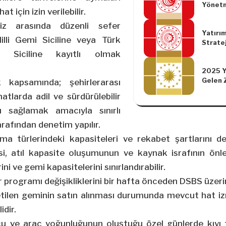
Yönetm
at için izin verilebilir.
miz arasında düzenli sefer
Yatırım
lli Gemi Siciline veya Türk
Stratej
Değerl
i Siciline kayıtlı olmak
Tebliğd
2025 Y
Yapılm
Gelen 
 kapsamında; şehirlerarası
Ürünle
hatlarda adil ve sürdürülebilir
Çiftçi
Ödemes
 sağlamak amacıyla sınırlı
Karar 
rafından denetim yapılır.
ıma türlerindeki kapasiteleri ve rekabet şartlarını 
si, atıl kapasite oluşumunun ve kaynak israfının ön
ini ve gemi kapasitelerini sınırlandırabilir.
r programı değişikliklerini bir hafta önceden DSBS üzerin
şletilen geminin satın alınması durumunda mevcut hat izn
idir.
lcu ve araç yoğunluğunun oluştuğu özel günlerde kıyı te