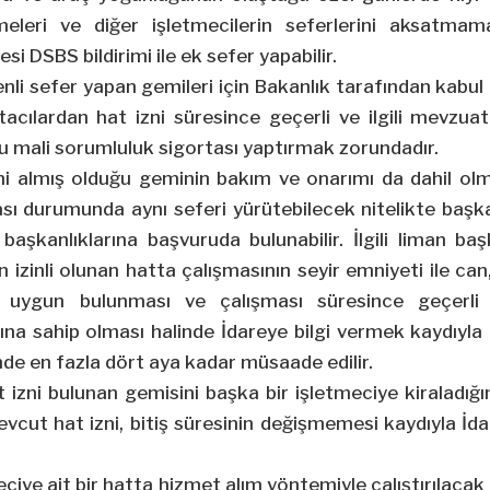
leri ve diğer işletmecilerin seferlerini aksatmamal
si DSBS bildirimi ile ek sefer yapabilir.
enli sefer yapan gemileri için Bakanlık tarafından kabul
tacılardan hat izni süresince geçerli ve ilgili mevzu
lu mali sorumluluk sigortası yaptırmak zorundadır.
izni almış olduğu geminin bakım ve onarımı da dahil ol
ı durumunda aynı seferi yürütebilecek nitelikte başka
n başkanlıklarına başvuruda bulunabilir. İlgili liman ba
 izinli olunan hatta çalışmasının seyir emniyeti ile can
an uygun bulunması ve çalışması süresince geçerli
ına sahip olması halinde İdareye bilgi vermek kaydıyla
sinde en fazla dört aya kadar müsaade edilir.
t izni bulunan gemisini başka bir işletmeciye kiraladığı
evcut hat izni, bitiş süresinin değişmemesi kaydıyla İd
eciye ait bir hatta hizmet alım yöntemiyle çalıştırılacak 