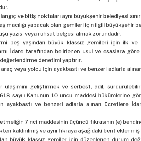
dur.
şlangıç ve bitiş noktaları aynı büyükşehir belediyesi sınır
aşımacılığı yapacak olan gemileri için ilgili büyükşehir
üşü yazısı veya ruhsat belgesi almak zorundadır.
yirmi beş yaşından büyük klassız gemileri için ilk ve
mı İdare tarafından belirlenen usul ve esaslara göre 
değerlendirme denetimi yaptırır.
e araç veya yolcu için ayakbastı ve benzeri adlarla alına
r ulaşımını geliştirmek ve serbest, adil, sürdürülebil
618 sayılı Kanunun 10 uncu maddesi hükümlerine göre
in ayakbastı ve benzeri adlarla alınan ücretlere İda
etmeliğin 7 nci maddesinin üçüncü fıkrasının (e) bendin
kten kaldırılmış ve aynı fıkraya aşağıdaki bent eklenmişt
ndan büyük klassız gemiler için düzenlenen durum değ