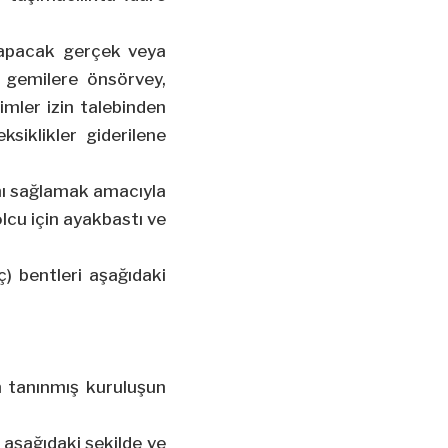
r yapacak gerçek veya
lı gemilere önsörvey,
imler izin talebinden
siklikler giderilene
tamı sağlamak amacıyla
lcu için ayakbastı ve
ç) bentleri aşağıdaki
in tanınmış kuruluşun
 aşağıdaki şekilde ve