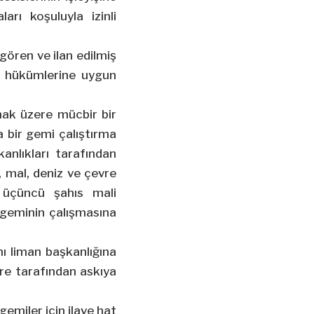
arı koşuluyla izinli
 gören ve ilan edilmiş
at hükümlerine uygun
mak üzere mücbir bir
 bir gemi çalıştırma
şkanlıkları tarafından
, mal, deniz ve çevre
 üçüncü şahıs mali
 geminin çalışmasına
nı liman başkanlığına
are tarafından askıya
gemiler için ilave hat