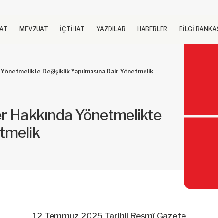
UAT
MEVZUAT
İÇTİHAT
YAZDILAR
HABERLER
BİLGİ BANKA
 Yönetmelikte Değişiklik Yapılmasına Dair Yönetmelik
ler Hakkında Yönetmelikte
etmelik
12 Temmuz 2025 Tarihli Resmî Gazete