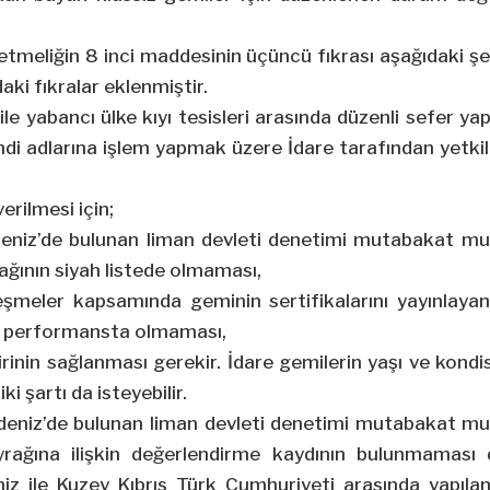
tmeliğin 8 inci maddesinin üçüncü fıkrası aşağıdaki şek
ki fıkralar eklenmiştir.
z ile yabancı ülke kıyı tesisleri arasında düzenli sefer
endi adlarına işlem yapmak üzere İdare tarafından yetkil
erilmesi için;
eniz’de bulunan liman devleti denetimi mutabakat muh
ağının siyah listede olmaması,
leşmeler kapsamında geminin sertifikalarını yayınlaya
ı performansta olmaması,
irinin sağlanması gerekir. İdare gemilerin yaşı ve ko
i şartı da isteyebilir.
deniz’de bulunan liman devleti denetimi mutabakat muh
yrağına ilişkin değerlendirme kaydının bulunmaması
z ile Kuzey Kıbrıs Türk Cumhuriyeti arasında yapılan