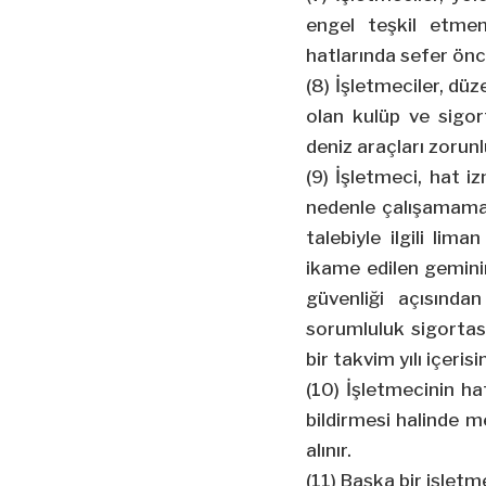
engel teşkil etmeme
hatlarında sefer önce
(8) İşletmeciler, düz
olan kulüp ve sigor
deniz araçları zorun
(9) İşletmeci, hat 
nedenle çalışamamas
talebiyle ilgili lima
ikame edilen geminin
güvenliği açısınd
sorumluluk sigortas
bir takvim yılı içeri
(10) İşletmecinin ha
bildirmesi halinde m
alınır.
(11) Başka bir işletm