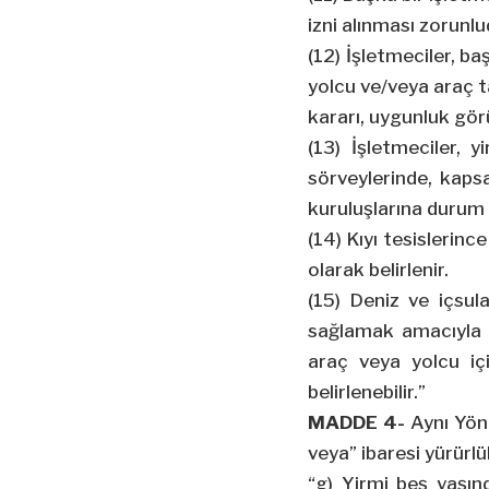
izni alınması zorunlu
(12) İşletmeciler, ba
yolcu ve/veya araç t
kararı, uygunluk gör
(13) İşletmeciler, 
sörveylerinde, kapsa
kuruluşlarına durum 
(14) Kıyı tesislerinc
olarak belirlenir.
(15) Deniz ve içsula
sağlamak amacıyla 
araç veya yolcu iç
belirlenebilir.”
MADDE 4-
Aynı Yön
veya” ibaresi yürürlü
“g) Yirmi beş yaşı