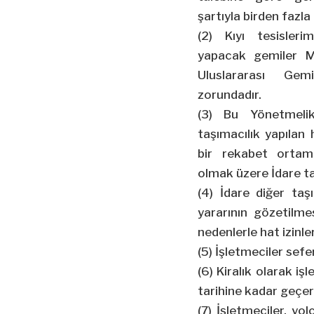
şartıyla birden fazla h
(2) Kıyı tesisleri
yapacak gemiler Mi
Uluslararası Gem
zorundadır.
(3) Bu Yönetmelik
taşımacılık yapılan 
bir rekabet ortamı
olmak üzere İdare ta
(4) İdare diğer taş
yararının gözetilme
nedenlerle hat izinler
(5) İşletmeciler sefe
(6) Kiralık olarak i
tarihine kadar geçerl
(7) İşletmeciler, yo