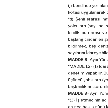
(j) bendinde yer ala
kotası uygulanarak on
“d) Şehirlerarası h
yolculara (sayı, ad,
kimlik numarası ve 
başlangıcından en ge
bildirmek, beş deni
sayılarını İdareye bil
MADDE 8-
Aynı Yöne
“MADDE 12- (1) İdare
denetim yapabilir. B
üçüncü şahıslara (yo
başkanlıkları soruml
MADDE 9-
Aynı Yöne
“(3) İşletmecinin ad
en geç beş iş günü iç