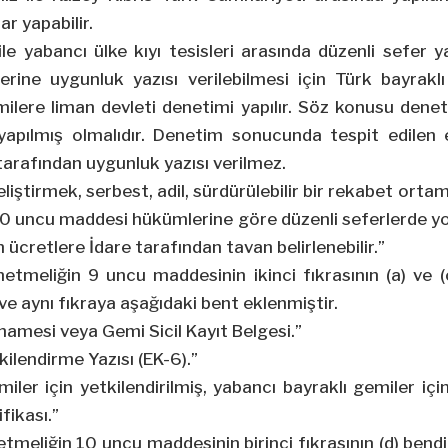
r yapabilir.
z ile yabancı ülke kıyı tesisleri arasında düzenli sefe
lerine uygunluk yazısı verilebilmesi için Türk bayrak
ilere liman devleti denetimi yapılır. Söz konusu denet
pılmış olmalıdır. Denetim sonucunda tespit edilen ek
arafından uygunluk yazısı verilmez.
eliştirmek, serbest, adil, sürdürülebilir bir rekabet or
0 uncu maddesi hükümlerine göre düzenli seferlerde yo
n ücretlere İdare tarafından tavan belirlenebilir.”
etmeliğin 9 uncu maddesinin ikinci fıkrasının (a) ve (
 ve aynı fıkraya aşağıdaki bent eklenmiştir.
knamesi veya Gemi Sicil Kayıt Belgesi.”
ilendirme Yazısı (EK-6).”
miler için yetkilendirilmiş, yabancı bayraklı gemiler iç
fikası.”
tmeliğin 10 uncu maddesinin birinci fıkrasının (d) bendi