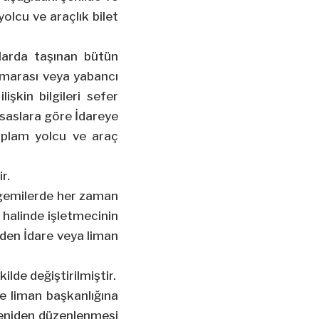
olcu ve araçlık bilet
tlarda taşınan bütün
numarası veya yabancı
şkin bilgileri sefer
esaslara göre İdareye
toplam yolcu ve araç
r.
e gemilerde her zaman
 halinde işletmecinin
lden İdare veya liman
lde değiştirilmiştir.
de liman başkanlığına
a yeniden düzenlenmesi