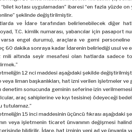
n “bilet kotası uygulamadan” ibaresi “en fazla yüzde on y
line” şeklinde değiştirilmiştir.
atlarda ve İdare tarafından belirlenebilecek diğer ha
 soyad, T.C. kimlik numarası, yabancılar için pasaport 
varsa engel durumu), araçlara ve gemi personeline ili
ç 60 dakika sonraya kadar İdarenin belirlediği usul ve 
z mili altında seyir mesafesi olan hatlarda sadece 
dirmek.”
tmeliğin 12 nci maddesi aşağıdaki şekilde değiştirilmişti
 veya liman başkanlıkları, hat izni verilen işletmeler v
u denetim sonucunda geminin seferine izin verilmemesi
lcular, araç sahiplerine ve kıyı tesisine) ödeyeceği bede
u tutulamaz.”
tmeliğin 15 inci maddesinin üçüncü fıkrası aşağıdaki şeki
ının veya işletmenin ticaret ünvanının değişmesi halin
erisinde bildirilir. İdare, hat izninin yeni ad ve ünvanl