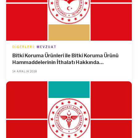
DIĞERLERI
MEVZUAT
Bitki Koruma Ürünleri ile Bitki Koruma Ürünü
Hammaddelerinin İthalatı Hakkında
Yönetmelik
14 ARALIK 2018