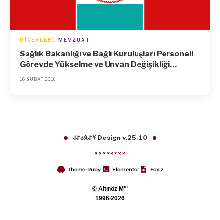
DIĞERLERI
MEVZUAT
Sağlık Bakanlığı ve Bağlı Kuruluşları Personeli
Görevde Yükselme ve Unvan Değişikliği
Yönetmeliğinde Değişiklik Yapılmasına Dair
16 ŞUBAT 2018
Yönetmelik
𐱁𐰀𐰋𐰉𐰀𐰞 Design v.25-10
Theme-Ruby
Elementor
Foxiz
m
© Altınöz M
1996-2026