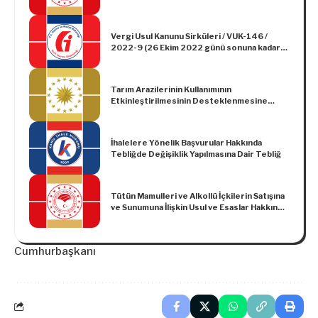
Tebliğ (No: 2020/35)
Vergi Usul Kanunu Sirküleri / VUK-146 /
2022-9 (26 Ekim 2022 günü sonuna kadar
verilmesi gereken Katma Değer Vergisi,
Damga Vergisi ve Muhtasar ve Prim Hizmet
Beyannamelerinin verilme ve ödeme
Tarım Arazilerinin Kullanımının
sürelerinin uzatılması.)
Etkinleştirilmesinin Desteklenmesine
İlişkin Karar (Karar Sayısı: 5258)
İhalelere Yönelik Başvurular Hakkında
Tebliğde Değişiklik Yapılmasına Dair Tebliğ
Tütün Mamulleri ve Alkollü İçkilerin Satışına
ve Sunumuna İlişkin Usul ve Esaslar Hakkında
Yönetmeliğin 15 inci Maddesinin
Uygulanması ile İlgili Tebliğ (No: 2019/72)
Cumhurbaşkanı