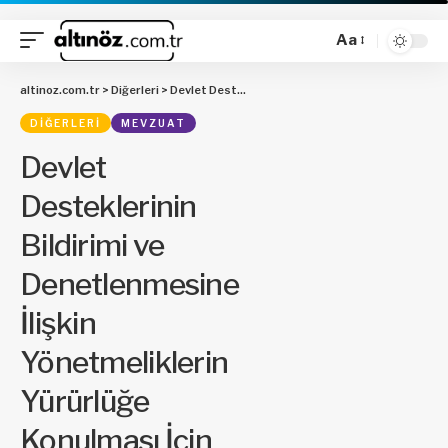
Aa
altinoz.com.tr
>
Diğerleri
>
Devlet Desteklerinin Bildirimi ve Denetlenmesine İlişkin Yönetmeliklerin Yürürlüğe Konulması İçin 6015 Sayılı Devlet Desteklerinin İzlenmesi ve Denetlenmesi Hakkında Kanunun Ek 1 inci Maddesinde Öngörülen Sürenin 31/12/2016 Tarihine Kadar Ertelenmesi Hakkında Karar (2015/8325)
DIĞERLERI
MEVZUAT
Devlet
Desteklerinin
Bildirimi ve
Denetlenmesine
İlişkin
Yönetmeliklerin
Yürürlüğe
Konulması İçin