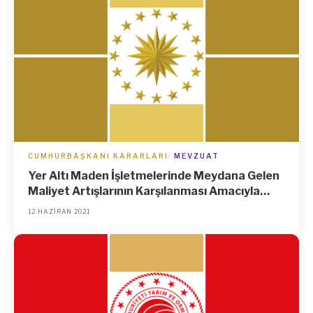
CUMHURBAŞKANI KARARLARI
MEVZUAT
Yer Altı Maden İşletmelerinde Meydana Gelen
Maliyet Artışlarının Karşılanması Amacıyla
Destek Verilmesine İlişkin Kararda Değişiklik
12 HAZIRAN 2021
Yapılmasına Dair Karar (Karar Sayısı: 4086)